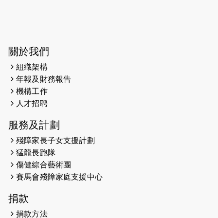
2025-03-31
猛龍慈善跑 2025公開報名名額已滿，
尚餘20個慈善名額報名！！
2025-03-21
《猛龍傳之誰怕誰》微電影首映禮
關於我們
組織架構
2025-02-20
領跑員 李國基 歌曲傳情 引發你既共鳴
年報及財務報告
2025-02-06
運動筆記專訪 挑戰首次於主場跑出
機構工作
Sub3 專訪視障跑手李振輝：「我很
人才招聘
有信心做到！」
服務及計劃
2025-02-05
猛龍視障隊員李振輝將於2月9號渣打
殘障家長子女支援計劃
馬拉松與猛龍國際共融大使Lukas
猛龍長跑隊
Wambua Muteti一同首次挑戰渣打
傷健綜合藝術團
馬拉松sub3的成績！
賽馬會殘障家庭支援中心
2025-01-27
2025盲人觀星傷健黃昏營 X #香港傷
捐款
健共融網絡
捐款方法