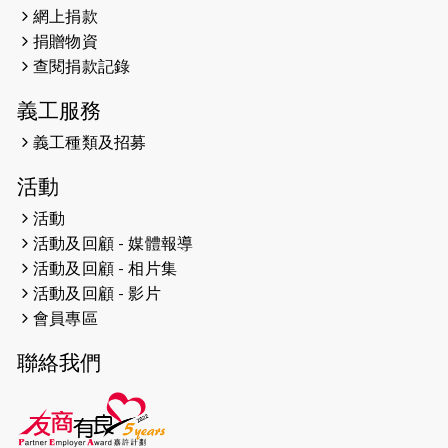
2024-12-31
撐猛龍跑渣馬 【傷健同心 一起走得更
網上捐款
遠】
捐贈物資
查閱捐款記錄
2024-12-10
聖保羅書院同學會 X #香港傷建共融
網絡 -- 《得寵先生》電影欣賞會兩院
義工服務
滿座！
義工種類及招募
2024-12-01
五百健兒參與「諾德猛龍越野跑
活動
2024」 為傷健、種族、跨代共融拼勁
活動
2024-11-17
猛龍毅行40 - 超越殘障 成就非凡
活動及回顧 - 媒體報導
活動及回顧 - 相片集
2024-10-30
連續第七年獲得 #香港中小型企業總
活動及回顧 - 影片
商會「#友商有良」嘉許計劃的嘉許
會員專區
2024-10-30
連續第七年獲得 #香港中小型企業總
聯絡我們
商會「#友商有良」嘉許計劃的嘉許
2024-09-30
港鐵Chill Fun鐵路樂園 邀1.5萬視聽
障等人士入場試玩