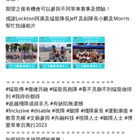
期望之後有機會可以參與不同單車賽事及體驗！
感謝Lockton阿康及猛龍隊長Jeff 及副隊長小麟及Morris 
幫忙拍攝相片

＝＝＝＝＝＝＝＝＝＝＝＝＝＝＝＝＝＝＝＝＝=
#猛龍傳
#傷健共融
#猛龍長跑隊
#看不見聽不到猛龍做得
到
#我得你都得
#超越殘障成就非凡
#有缺陷無遺憾
#Inclusive
#disable
#視障
#聽障
#殘障家長
#運動康復
#
教育充權
#文藝參與
#共融科技
#視障人士
#聽障人士
#博
愛單車百萬行2023
＝＝＝＝＝＝＝＝＝＝＝＝＝＝＝＝＝＝＝＝＝＝＝＝
如想捐款支持我們的服務：