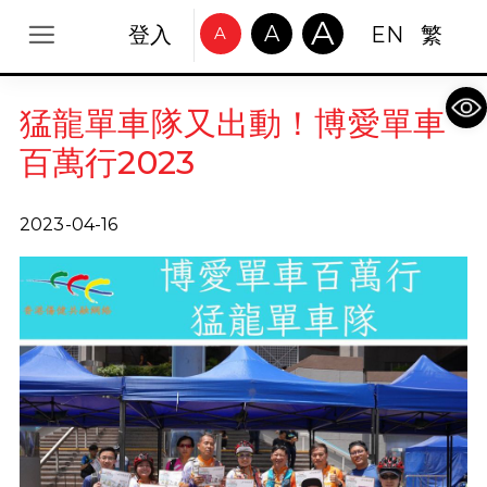
A
A
登入
EN
繁
A
Op
猛龍單車隊又出動！博愛單車
百萬行2023
2023-04-16