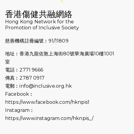
2025-08-12
Lockton Fearless Dragon Trail
Run 2025
香港傷健共融網絡
Hong Kong Network for the
2025-08-07
諾德 x 猛龍慈善共融音樂夜2025
Promotion of Inclusive Society
2025-07-23
諾德猛龍越野跑2025
慈善機構註冊編號︰91/11809
2025-06-27
🔥熱招中：體育康復及公眾教育助理
地址︰香港九龍佐敦上海街80號華海廣場10樓1001
🌟
室
2025-06-15
猛龍傳之誰怕誰包場｜感謝盛世商龍
電話︰2771 9666
會及愛。匯聚商龍會支持！
傳真︰2787 0917
電郵︰
info@inclusive.org.hk
2025-06-09
《猛龍傳之誰怕誰》電影欣賞 - 感謝
Facebook︰
前香港勞工及福利局局長蕭偉強先
https://www.facebook.com/hknpis1
生，GBS，JP出席
Instagram︰
2025-06-06
《為你喝采陳百強歌迷會》慷慨贊助
https://www.instagram.com/hknpis_/
38張門票欣賞香港中樂團 X 陳百強 —
今宵多珍重音樂會