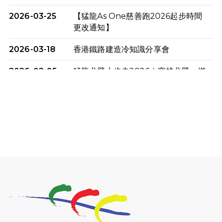
2026-03-25
【猛龍As One慈善跑2026起步時間
更改通知】
2026-03-18
香港鐵路建造冷知識分享會
2026-02-05
猛龍戈壁大步走2026｜穿越戈壁．燃
起不屈之火
2026-01-06
渣馬挑戰: 猛龍「猛將」幪眼跑全馬 |
喚起公眾關注傷健平等參與體育運
動！
2025-12-07
12月7日「諾德猛龍越野跑 2025」順
利舉行
2025-10-23
布達佩斯馬拉松之旅
2025-09-08
渣打香港馬拉松2026 慈善計劃