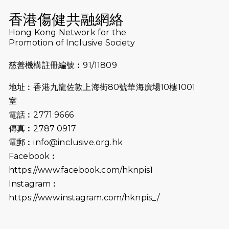
2025-03-21
《猛龍傳之誰怕誰》微電影首映禮
香港傷健共融網絡
2025-02-20
領跑員 李國基 歌曲傳情 引發你既共鳴
Hong Kong Network for the
Promotion of Inclusive Society
2025-02-06
運動筆記專訪 挑戰首次於主場跑出
Sub3 專訪視障跑手李振輝：「我很有
慈善機構註冊編號︰91/11809
信心做到！」
地址︰香港九龍佐敦上海街80號華海廣場10樓1001
2025-02-05
猛龍視障隊員李振輝將於2月9號渣打
馬拉松與猛龍國際共融大使Lukas
室
Wambua Muteti一同首次挑戰渣打
電話︰2771 9666
馬拉松sub3的成績！
傳真︰2787 0917
2025-01-27
2025盲人觀星傷健黃昏營 X #香港傷
電郵︰
info@inclusive.org.hk
健共融網絡
Facebook︰
2024-12-31
撐猛龍跑渣馬 【傷健同心 一起走得更
https://www.facebook.com/hknpis1
遠】
Instagram︰
https://www.instagram.com/hknpis_/
2024-12-10
聖保羅書院同學會 X #香港傷建共融
網絡 -- 《得寵先生》電影欣賞會兩院
滿座！