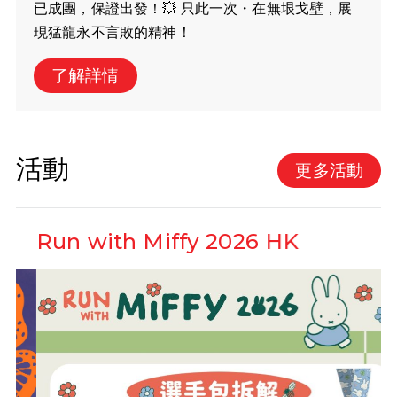
已成團，保證出發！💥 只此一次・在無垠戈壁，展
現猛龍永不言敗的精神！
了解詳情
活動
更多活動
Run with Miffy 2026 HK