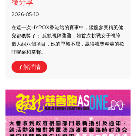
後分享
2026-05-10
在這一次HYROX香港站的賽事中，猛龍參賽精英健
兒都獲獎了； 反觀視障盈盈，她首次挑戰女子視障
個人組八個項目，她的堅毅不屈，贏得獲獎精英的歡
呼喝采和掌聲。
了解詳情