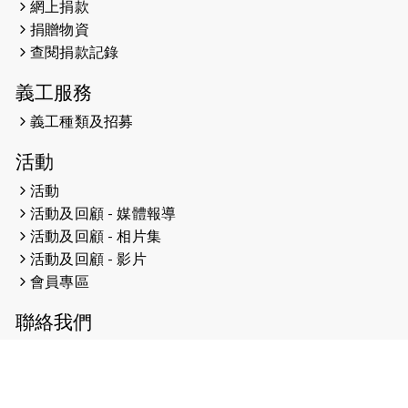
2024-09-10
中秋月餅捐贈
網上捐款
捐贈物資
2024-08-29
猛龍最新動向
查閱捐款記錄
2024-08-28
諾德猛龍越野跑2024
義工服務
2024-08-06
本會已第七年獲「友商有良」嘉許，
義工種類及招募
現誠意推廣 2024「友商有良」嘉許
計劃（報名期廷至9月30日！！！）
活動
2024-07-23
猛龍「登六」小隊生日慈善晚宴暨戈
活動
壁之旅分享會新聞稿
活動及回顧 - 媒體報導
活動及回顧 - 相片集
2024-07-17
密歇根州最高法院首位盲人法官
Richard Bernstein X 猛龍長跑隊的
活動及回顧 - 影片
晚間跑步活動
會員專區
2024-06-26
【超越殘障.成就非凡】 香港首位失明
聯絡我們
傑青完成戈壁108公里挑戰
2024-06-24
三位猛龍大漠勇士的108公里戈壁慈善
行壯舉完成了！他們從黑夜出發，由
破曉走到白昼，永不停步，同時感謝