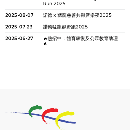
Run 2025
2025-08-07
諾德 x 猛龍慈善共融音樂夜2025
2025-07-23
諾德猛龍越野跑2025
2025-06-27
🔥熱招中：體育康復及公眾教育助理
🌟
2025-06-15
猛龍傳之誰怕誰包場｜感謝盛世商龍
會及愛。匯聚商龍會支持！
2025-06-09
《猛龍傳之誰怕誰》電影欣賞 - 感謝
前香港勞工及福利局局長蕭偉強先
生，GBS，JP出席
2025-06-06
《為你喝采陳百強歌迷會》慷慨贊助
38張門票欣賞香港中樂團 X 陳百強 —
今宵多珍重音樂會
2025-03-31
猛龍慈善跑 2025公開報名名額已滿，
尚餘20個慈善名額報名！！