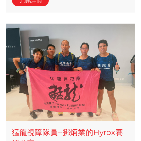
猛龍視障隊員--鄧炳業的Hyrox賽