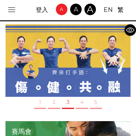
A
A
登入
EN
繁
A
Op
Previous
Next
1
2
3
4
5
賽馬會