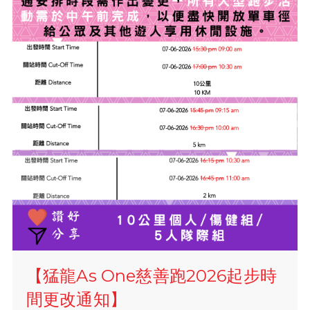
【猛龍As One慈善跑2026起步時
間更改通知】