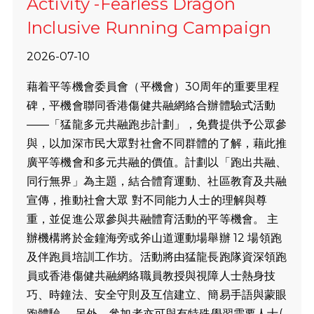
Activity -Fearless Dragon
Inclusive Running Campaign
2026-07-10
藉着平等機會委員會（平機會）30周年的重要里程
碑，平機會聯同香港傷健共融網絡合辦體驗式活動
——「猛龍多元共融跑步計劃」，免費提供予公眾參
與，以加深市民大眾對社會不同群體的了解，藉此推
廣平等機會和多元共融的價值。計劃以「跑出共融、
同行無界」為主題，結合體育運動、社區教育及共融
宣傳，推動社會大眾 對不同能力人士的理解與尊
重，並促進公眾參與共融體育活動的平等機會。 主
辦機構將於金鐘海旁或斧山道運動場舉辦 12 場領跑
及伴跑員培訓工作坊。活動將由猛龍長跑隊資深領跑
員或香港傷健共融網絡職員教授與視障人士熱身技
巧、時鐘法、安全守則及互信建立、簡易手語與蒙眼
跑體驗 。另外，參加者亦可與有特殊學習需要人士(