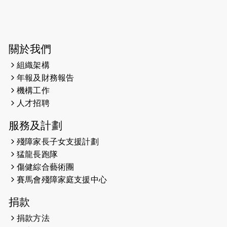
2024-12-01
五百健兒參與「諾德猛龍越野跑
2024」 為傷健、種族、跨代共融拼
勁
關於我們
2024-11-17
猛龍毅行40 - 超越殘障 成就非凡
組織架構
2024-10-30
連續第七年獲得 #香港中小型企業總
年報及財務報告
商會「#友商有良」嘉許計劃的嘉許
機構工作
2024-10-30
連續第七年獲得 #香港中小型企業總
人才招聘
商會「#友商有良」嘉許計劃的嘉許
服務及計劃
2024-09-30
港鐵Chill Fun鐵路樂園 邀1.5萬視聽
障等人士入場試玩
殘障家長子女支援計劃
猛龍長跑隊
2024-09-24
The News from St. Paul's 2023-
傷健綜合藝術團
2024 is published.
賽馬會殘障家庭支援中心
2024-09-19
抽唔到 #渣打馬拉松 唔緊要，猛龍 X
渣打馬拉松慈善計劃報名 2025 幫到
捐款
你！ （尚餘全馬名額）
捐款方法