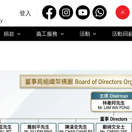
A
登入
ty
捐款
義工服務
活動
活動回