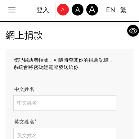
A
A
登入
EN
繁
A
Op
網上捐款
登記捐助者帳號，可隨時查閱你的捐助記錄，
系統會將密碼經電郵發送給你
中文姓名
英文姓名
*