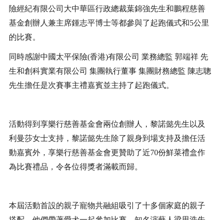
險經紀有限公司大中華區行政總裁葉錦強先生和鵬程慈善
基金創辦人兼主席鍾志平博士等都參與了起跑儀式和
5
公里
的比賽。
同時感謝中國太平保險
(
香港
)
有限公司 業務總監 郭端祥 先
生和創科實業有限公司 集團執行董事 集團財務總監 陳志聰
先生擔任是次賽事主禮嘉賓並主持了起跑儀式。
活動得到享樂行慈善基金會兩位創辦人，黎諾懿先生以及
利曼莎女士支持，黎諾懿先生除了親身到場支持及擔任活
動嘉賓外，享樂行慈善基金會更贊助了近
70
份鮮菜禮盒作
為比賽禮品，令各位得獎者滿載而歸。
本屆活動首設的親子寵物共融組吸引了十多個家庭的親子
搭配，他們帶著愛犬一起參加比賽。知名演藝人梁思浩先