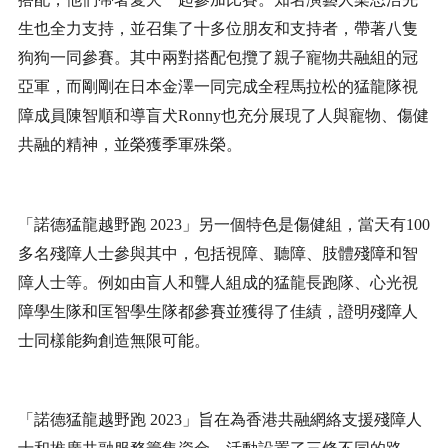
生也全力支持，並召集了十多位朋友和支持者，帶著八隻
狗狗一同參賽。其中兩對搭配包攬了親子寵物共融組的冠
亞軍，而剛剛在日本金澤一同完成全程馬拉松的猛龍隊視
障成員陳智順和導盲犬
Ronny
也充分展現了人與寵物、傷健
共融的精神，並榮獲季軍殊榮。
「諾德猛龍越野跑
2023
」另一個特色是傷健組，當天有
100
多名殘障人士參與其中，包括視障、聽障、肢體殘障和智
障人士等。例如由盲人和聾人組成的猛龍長跑隊、心光視
障學生隊和匡智學生隊都參賽並獲得了佳績，證明殘障人
士同樣能夠創造無限可能。
「諾德猛龍越野跑
2023
」旨在為香港共融網絡支援殘障人