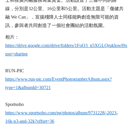
士和推廣共融服務籌集資金。活動設置了三條不同的路
線，分別是
32
公里、
16
公里和
5
公里。活動主題是「傷健共
融
We Can
」，宣揚殘障人士同樣能夠創造無限可能的資
訊，參與者共同創造了一個社會團結的活動氛圍。
相片：
https://drive.google.com/drive/folders/1FoO3_n5XGLQrukIow
usp=sharing
RUN-PIC
https://www.run-pic.com/EventPhotographerAlbum.aspx?
type=1&albumId=30721
Sportsoho
https://www.sportsoho.com/pg/photos/album/9731228/-2023-
16k-p3-and-32k?offset=36