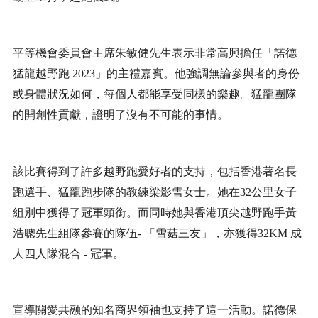
平等機會委員會主席朱敏健先生表示非常高興擔任「諾德
猛龍越野跑
2023
」的主禮嘉賓。他強調無論參與者的身份
或身體狀況如何，每個人都能享受同樣的樂趣。猛龍團隊
的開創性貢獻，證明了沒有不可能的事情。
該比賽得到了許多越野跑愛好者的支持，包括香港著名長
跑選手、猛龍跑步隊的教練梁影雪女士。她在
32
公里女子
組別中獲得了冠軍頭銜。而同時她與香港頂尖越野跑手黃
浩聰先生組隊參賽的隊伍
-
「雪菇三友」，亦獲得
32KM
成
人四人隊混合
-
冠軍。
宣導關愛共融的知名商界領袖也支持了這一活動。諾德保