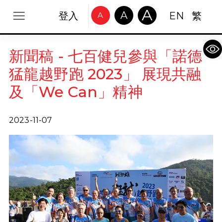
A
A
登入
EN
繁
A
Op
新聞稿 - 七百健兒參與「諾德
猛龍越野跑 2023」 展現共融
及「We Can」精神
2023-11-07