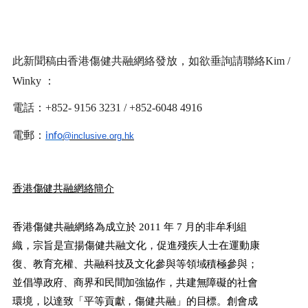
此新聞稿由香港傷健共融網絡發放，如欲垂詢請聯絡
Kim /
Winky
：
電話：
+852- 9156 3231 / +852-6048 4916
電郵：
info
@inclusive.org.hk
香港傷健共融網絡簡介
香港傷健共融網絡為成立於
2011
年
7
月的非牟利組
織，宗旨是宣揚傷健共融文化，促進殘疾人士在運動康
復、教育充權、共融科技及文化參與等領域積極參與；
並倡導政府、商界和民間加強協作，共建無障礙的社會
環境，以達致「平等貢獻，傷健共融」的目標。創會成