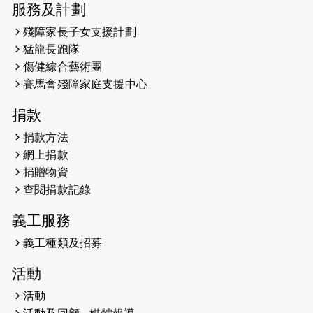
服務及計劃
2025-02-05
猛龍視障隊員李振輝將於2月9號渣打
殘障家長子女支援計劃
馬拉松與猛龍國際共融大使Lukas
猛龍長跑隊
Wambua Muteti一同首次挑戰渣打
傷健綜合藝術團
馬拉松sub3的成績！
賽馬會殘障家庭支援中心
2025-01-27
2025盲人觀星傷健黃昏營 X #香港傷
捐款
健共融網絡
捐款方法
2024-12-31
撐猛龍跑渣馬 【傷健同心 一起走得更
網上捐款
遠】
捐贈物資
查閱捐款記錄
2024-12-10
聖保羅書院同學會 X #香港傷建共融
網絡 -- 《得寵先生》電影欣賞會兩院
義工服務
滿座！
義工種類及招募
2024-12-01
五百健兒參與「諾德猛龍越野跑
活動
2024」 為傷健、種族、跨代共融拼勁
活動
2024-11-17
猛龍毅行40 - 超越殘障 成就非凡