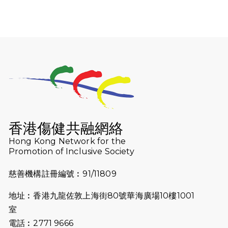
動！
2025-12-07
12月7日「諾德猛龍越野跑 2025」順
利舉行
2025-10-23
布達佩斯馬拉松之旅
2025-09-08
渣打香港馬拉松2026 慈善計劃
2025-08-12
Lockton Fearless Dragon Trail
Run 2025
香港傷健共融網絡
Hong Kong Network for the
2025-08-07
諾德 x 猛龍慈善共融音樂夜2025
Promotion of Inclusive Society
2025-07-23
諾德猛龍越野跑2025
慈善機構註冊編號︰91/11809
2025-06-27
🔥熱招中：體育康復及公眾教育助理
地址︰香港九龍佐敦上海街80號華海廣場10樓1001
🌟
室
2025-06-15
猛龍傳之誰怕誰包場｜感謝盛世商龍
電話︰2771 9666