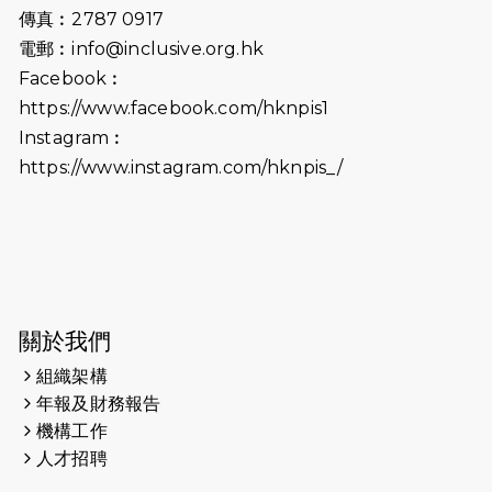
會及愛。匯聚商龍會支持！
傳真︰2787 0917
電郵︰
info@inclusive.org.hk
2025-06-09
《猛龍傳之誰怕誰》電影欣賞 - 感謝
Facebook︰
前香港勞工及福利局局長蕭偉強先
https://www.facebook.com/hknpis1
生，GBS，JP出席
Instagram︰
2025-06-06
《為你喝采陳百強歌迷會》慷慨贊助
https://www.instagram.com/hknpis_/
38張門票欣賞香港中樂團 X 陳百強 —
今宵多珍重音樂會
2025-03-31
猛龍慈善跑 2025公開報名名額已滿，
尚餘20個慈善名額報名！！
2025-03-21
《猛龍傳之誰怕誰》微電影首映禮
關於我們
組織架構
2025-02-20
領跑員 李國基 歌曲傳情 引發你既共鳴
年報及財務報告
2025-02-06
運動筆記專訪 挑戰首次於主場跑出
機構工作
Sub3 專訪視障跑手李振輝：「我很
人才招聘
有信心做到！」