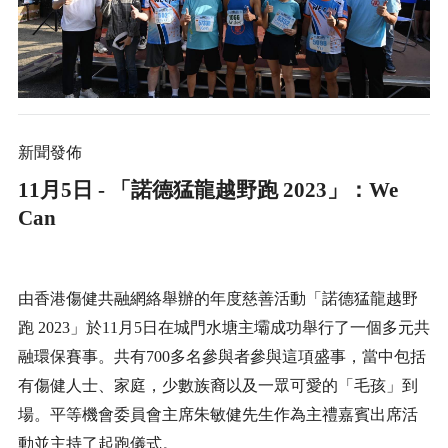
新聞發佈
11
月
5
日
-
「諾德猛龍越野跑
2023
」：
We
Can
由香港傷健共融網
絡
舉辦的年度慈善活動「諾德猛龍越野
跑
2023
」於
11
月
5
日在城門水塘主壩成功舉行了一個多元共
融環保賽事。共有
700
多名參與者參與這項盛事，當中包括
有傷健人士、家庭，少數族裔以及一眾可愛的「毛孩」到
場。平等機會委員會主席朱敏健先生作為主禮嘉賓出席活
動並主持了起跑儀式。