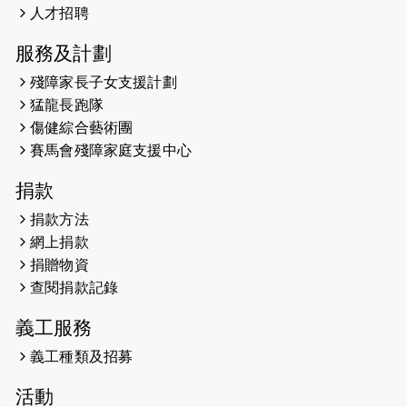
Sub3 專訪視障跑手李振輝：「我很
人才招聘
有信心做到！」
服務及計劃
2025-02-05
猛龍視障隊員李振輝將於2月9號渣打
殘障家長子女支援計劃
馬拉松與猛龍國際共融大使Lukas
猛龍長跑隊
Wambua Muteti一同首次挑戰渣打
傷健綜合藝術團
馬拉松sub3的成績！
賽馬會殘障家庭支援中心
2025-01-27
2025盲人觀星傷健黃昏營 X #香港傷
捐款
健共融網絡
捐款方法
2024-12-31
撐猛龍跑渣馬 【傷健同心 一起走得更
網上捐款
遠】
捐贈物資
查閱捐款記錄
2024-12-10
聖保羅書院同學會 X #香港傷建共融
網絡 -- 《得寵先生》電影欣賞會兩院
義工服務
滿座！
義工種類及招募
2024-12-01
五百健兒參與「諾德猛龍越野跑
活動
2024」 為傷健、種族、跨代共融拼勁