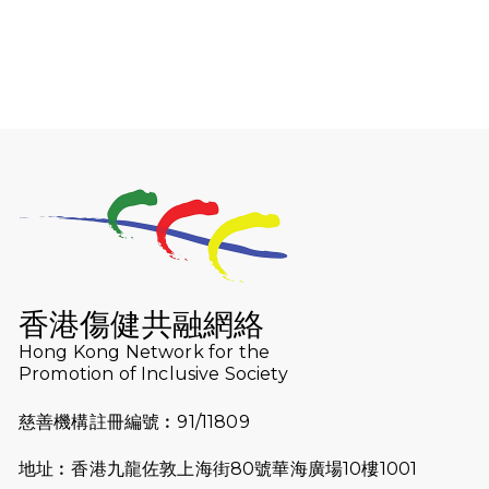
2026-01-06
渣馬挑戰: 猛龍「猛將」幪眼跑全馬 |
喚起公眾關注傷健平等參與體育運
動！
2025-12-07
12月7日「諾德猛龍越野跑 2025」順
利舉行
2025-10-23
布達佩斯馬拉松之旅
2025-09-08
渣打香港馬拉松2026 慈善計劃
2025-08-12
Lockton Fearless Dragon Trail
Run 2025
香港傷健共融網絡
Hong Kong Network for the
2025-08-07
諾德 x 猛龍慈善共融音樂夜2025
Promotion of Inclusive Society
2025-07-23
諾德猛龍越野跑2025
慈善機構註冊編號︰91/11809
2025-06-27
🔥熱招中：體育康復及公眾教育助理
地址︰香港九龍佐敦上海街80號華海廣場10樓1001
🌟