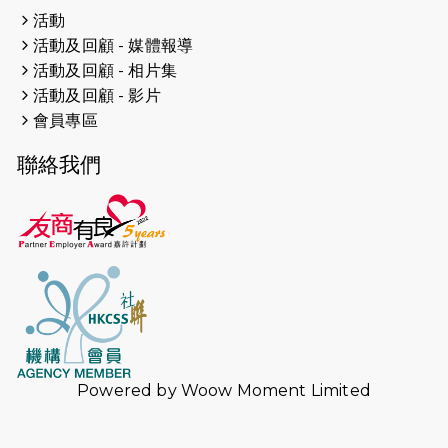
活動
2024-11-17
猛龍毅行40 - 超越殘障 成就非凡
活動及回顧 - 媒體報導
活動及回顧 - 相片集
2024-10-30
連續第七年獲得 #香港中小型企業總
活動及回顧 - 影片
商會「#友商有良」嘉許計劃的嘉許
會員專區
2024-10-30
連續第七年獲得 #香港中小型企業總
聯絡我們
商會「#友商有良」嘉許計劃的嘉許
2024-09-30
港鐵Chill Fun鐵路樂園 邀1.5萬視聽
障等人士入場試玩
2024-09-24
The News from St. Paul's 2023-
2024 is published.
2024-09-19
抽唔到 #渣打馬拉松 唔緊要，猛龍 X
渣打馬拉松慈善計劃報名 2025 幫到
你！ （尚餘全馬名額）
Powered by
Woow Moment Limited
2024-09-10
中秋月餅捐贈