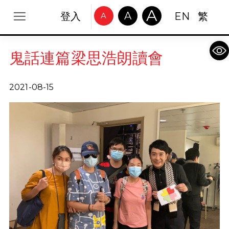
A
A
登入
EN
繁
A
Op
鬼話連篇梁思浩朗讀會
2021-08-15