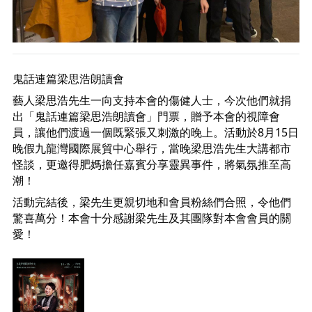
鬼話連篇梁思浩朗讀會
藝人梁思浩先生一向支持本會的傷健人士，今次他們就捐
出「鬼話連篇梁思浩朗讀會」門票，贈予本會的視障會
員，讓他們渡過一個既緊張又刺激的晚上。活動於8月15日
晚假九龍灣國際展貿中心舉行，當晚梁思浩先生大講都市
怪談，更邀得肥媽擔任嘉賓分享靈異事件，將氣氛推至高
潮！
活動完結後，梁先生更親切地和會員粉絲們合照，令他們
驚喜萬分！本會十分感謝梁先生及其團隊對本會會員的關
愛！