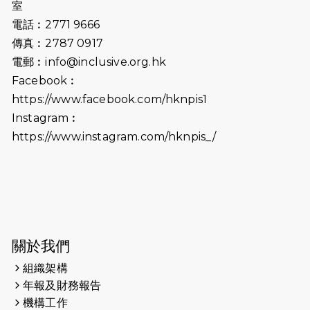
室
2025-06-15
猛龍傳之誰怕誰包場｜感謝盛世商龍
電話︰2771 9666
會及愛。匯聚商龍會支持！
傳真︰2787 0917
電郵︰
info@inclusive.org.hk
2025-06-09
《猛龍傳之誰怕誰》電影欣賞 - 感謝
Facebook︰
前香港勞工及福利局局長蕭偉強先
https://www.facebook.com/hknpis1
生，GBS，JP出席
Instagram︰
2025-06-06
《為你喝采陳百強歌迷會》慷慨贊助
https://www.instagram.com/hknpis_/
38張門票欣賞香港中樂團 X 陳百強 —
今宵多珍重音樂會
2025-03-31
猛龍慈善跑 2025公開報名名額已滿，
尚餘20個慈善名額報名！！
2025-03-21
《猛龍傳之誰怕誰》微電影首映禮
關於我們
組織架構
2025-02-20
領跑員 李國基 歌曲傳情 引發你既共鳴
年報及財務報告
2025-02-06
運動筆記專訪 挑戰首次於主場跑出
機構工作