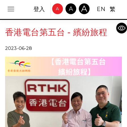
A
A
登入
EN
繁
A
Op
香港電台第五台 - 繽紛旅程
2023-06-28