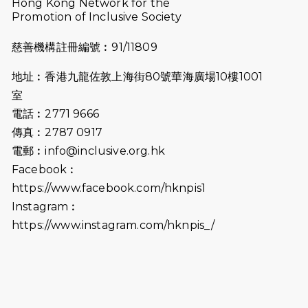
Hong Kong Network for the
2025-08-07
諾德 x 猛龍慈善共融音樂夜2025
Promotion of Inclusive Society
2025-07-23
諾德猛龍越野跑2025
慈善機構註冊編號︰91/11809
2025-06-27
🔥熱招中：體育康復及公眾教育助理
地址︰香港九龍佐敦上海街80號華海廣場10樓1001
🌟
室
2025-06-15
猛龍傳之誰怕誰包場｜感謝盛世商龍
電話︰2771 9666
會及愛。匯聚商龍會支持！
傳真︰2787 0917
電郵︰
info@inclusive.org.hk
2025-06-09
《猛龍傳之誰怕誰》電影欣賞 - 感謝
Facebook︰
前香港勞工及福利局局長蕭偉強先
https://www.facebook.com/hknpis1
生，GBS，JP出席
Instagram︰
2025-06-06
《為你喝采陳百強歌迷會》慷慨贊助
https://www.instagram.com/hknpis_/
38張門票欣賞香港中樂團 X 陳百強 —
今宵多珍重音樂會
2025-03-31
猛龍慈善跑 2025公開報名名額已滿，
尚餘20個慈善名額報名！！