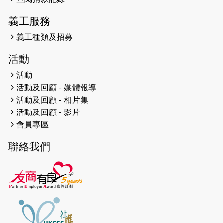
2024-12-10
聖保羅書院同學會 X #香港傷建共融
網絡 -- 《得寵先生》電影欣賞會兩院
義工服務
滿座！
義工種類及招募
2024-12-01
五百健兒參與「諾德猛龍越野跑
活動
2024」 為傷健、種族、跨代共融拼勁
活動
2024-11-17
猛龍毅行40 - 超越殘障 成就非凡
活動及回顧 - 媒體報導
活動及回顧 - 相片集
2024-10-30
連續第七年獲得 #香港中小型企業總
活動及回顧 - 影片
商會「#友商有良」嘉許計劃的嘉許
會員專區
2024-10-30
連續第七年獲得 #香港中小型企業總
聯絡我們
商會「#友商有良」嘉許計劃的嘉許
2024-09-30
港鐵Chill Fun鐵路樂園 邀1.5萬視聽
障等人士入場試玩
2024-09-24
The News from St. Paul's 2023-
2024 is published.