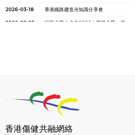
2026-03-18
香港鐵路建造冷知識分享會
2026-02-05
猛龍戈壁大步走2026｜穿越戈壁．燃
起不屈之火
2026-01-06
渣馬挑戰: 猛龍「猛將」幪眼跑全馬 |
喚起公眾關注傷健平等參與體育運
動！
2025-12-07
12月7日「諾德猛龍越野跑 2025」順
利舉行
2025-10-23
布達佩斯馬拉松之旅
2025-09-08
渣打香港馬拉松2026 慈善計劃
2025-08-12
Lockton Fearless Dragon Trail
Run 2025
香港傷健共融網絡