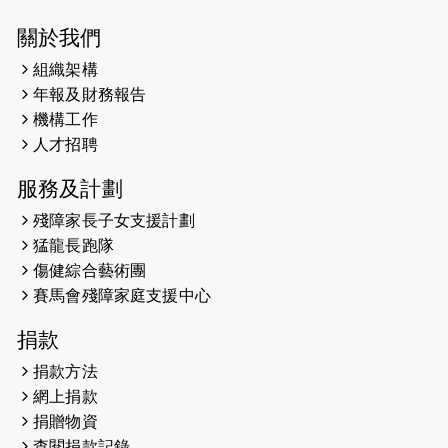
2025-03-21
《猛龍傳之誰怕誰》微電影首映禮
關於我們
組織架構
2025-02-20
領跑員 李國基 歌曲傳情 引發你既共鳴
年報及財務報告
2025-02-06
運動筆記專訪 挑戰首次於主場跑出
機構工作
Sub3 專訪視障跑手李振輝：「我很
人才招聘
有信心做到！」
服務及計劃
2025-02-05
猛龍視障隊員李振輝將於2月9號渣打
殘障家長子女支援計劃
馬拉松與猛龍國際共融大使Lukas
猛龍長跑隊
Wambua Muteti一同首次挑戰渣打
傷健綜合藝術團
馬拉松sub3的成績！
賽馬會殘障家庭支援中心
2025-01-27
2025盲人觀星傷健黃昏營 X #香港傷
捐款
健共融網絡
捐款方法
2024-12-31
撐猛龍跑渣馬 【傷健同心 一起走得更
網上捐款
遠】
捐贈物資
查閱捐款記錄