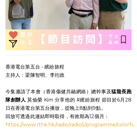
香港電台第五台 - 繽紛旅程
主持人：梁陳智明、李衎政
今集邀請了本會（香港傷健共融網絡）總幹事及
猛龍長跑
隊創辦人
莫儉榮 Kim 分享他的 #繽紛旅程 節目於6月28
日在香港電台第五台播放，從晚上8點到9點。
回放可透過此連結即時取得，有效期為12個月：
https://www.rthk.hk/radio/radio5/programme/colorfu