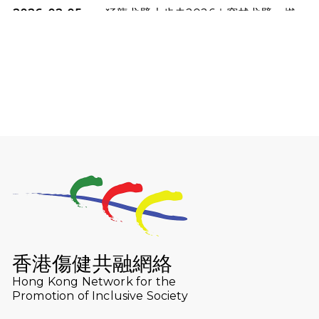
2026-02-05
猛龍戈壁大步走2026｜穿越戈壁．燃
起不屈之火
2026-01-06
渣馬挑戰: 猛龍「猛將」幪眼跑全馬 |
喚起公眾關注傷健平等參與體育運
動！
2025-12-07
12月7日「諾德猛龍越野跑 2025」順
利舉行
2025-10-23
布達佩斯馬拉松之旅
2025-09-08
渣打香港馬拉松2026 慈善計劃
2025-08-12
Lockton Fearless Dragon Trail
Run 2025
香港傷健共融網絡
Hong Kong Network for the
2025-08-07
諾德 x 猛龍慈善共融音樂夜2025
Promotion of Inclusive Society
2025-07-23
諾德猛龍越野跑2025