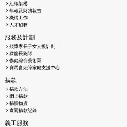
組織架構
2025-02-20
領跑員 李國基 歌曲傳情 引發你既共鳴
年報及財務報告
2025-02-06
運動筆記專訪 挑戰首次於主場跑出
機構工作
Sub3 專訪視障跑手李振輝：「我很
人才招聘
有信心做到！」
服務及計劃
2025-02-05
猛龍視障隊員李振輝將於2月9號渣打
殘障家長子女支援計劃
馬拉松與猛龍國際共融大使Lukas
猛龍長跑隊
Wambua Muteti一同首次挑戰渣打
傷健綜合藝術團
馬拉松sub3的成績！
賽馬會殘障家庭支援中心
2025-01-27
2025盲人觀星傷健黃昏營 X #香港傷
捐款
健共融網絡
捐款方法
2024-12-31
撐猛龍跑渣馬 【傷健同心 一起走得更
網上捐款
遠】
捐贈物資
查閱捐款記錄
2024-12-10
聖保羅書院同學會 X #香港傷建共融
網絡 -- 《得寵先生》電影欣賞會兩院
義工服務
滿座！