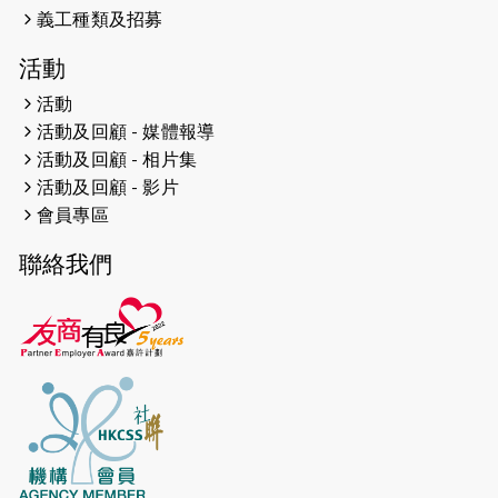
義工種類及招募
2024-12-01
五百健兒參與「諾德猛龍越野跑
活動
2024」 為傷健、種族、跨代共融拼勁
活動
2024-11-17
猛龍毅行40 - 超越殘障 成就非凡
活動及回顧 - 媒體報導
活動及回顧 - 相片集
2024-10-30
連續第七年獲得 #香港中小型企業總
活動及回顧 - 影片
商會「#友商有良」嘉許計劃的嘉許
會員專區
2024-10-30
連續第七年獲得 #香港中小型企業總
聯絡我們
商會「#友商有良」嘉許計劃的嘉許
2024-09-30
港鐵Chill Fun鐵路樂園 邀1.5萬視聽
障等人士入場試玩
2024-09-24
The News from St. Paul's 2023-
2024 is published.
2024-09-19
抽唔到 #渣打馬拉松 唔緊要，猛龍 X
渣打馬拉松慈善計劃報名 2025 幫到