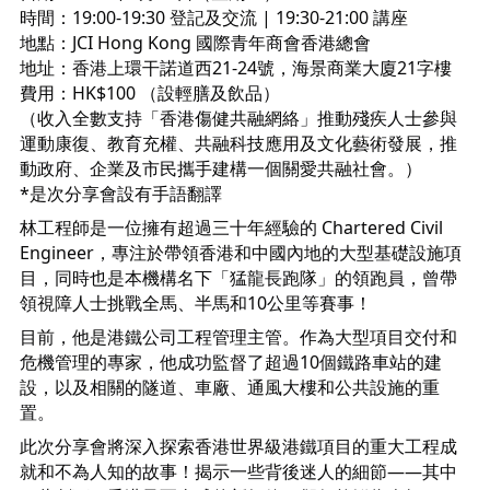
時間：19:00-19:30 登記及交流 | 19:30-21:00 講座
地點：JCI Hong Kong 國際青年商會香港總會
地址：香港上環干諾道西21-24號，海景商業大廈21字樓
費用：HK$100 （設輕膳及飲品）
（收入全數支持「香港傷健共融網絡」推動殘疾人士參與
運動康復、教育充權、共融科技應用及文化藝術發展，推
動政府、企業及市民攜手建構一個關愛共融社會。）
*是次分享會設有手語翻譯
林工程師是一位擁有超過三十年經驗的 Chartered Civil
Engineer，專注於帶領香港和中國內地的大型基礎設施項
目，同時也是本機構名下「猛龍長跑隊」的領跑員，曾帶
領視障人士挑戰全馬、半馬和10公里等賽事！
目前，他是港鐵公司工程管理主管。作為大型項目交付和
危機管理的專家，他成功監督了超過10個鐵路車站的建
設，以及相關的隧道、車廠、通風大樓和公共設施的重
置。
此次分享會將深入探索香港世界級港鐵項目的重大工程成
就和不為人知的故事！揭示一些背後迷人的細節——其中