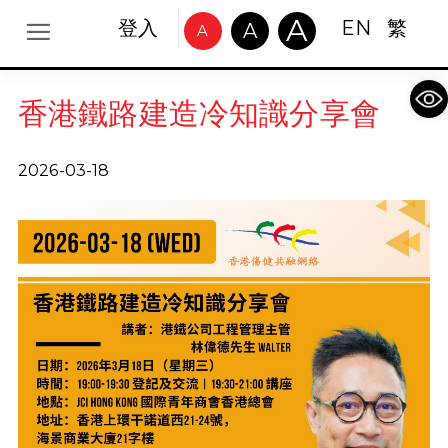
A
登入
EN
繁
A
A
Op
香港鐵路建造冷知識分享會
2026-03-18