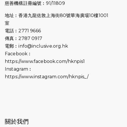
慈善機構註冊編號︰91/11809
2025-06-27
🔥熱招中：體育康復及公眾教育助理
地址︰香港九龍佐敦上海街80號華海廣場10樓1001
🌟
室
2025-06-15
猛龍傳之誰怕誰包場｜感謝盛世商龍
電話︰2771 9666
會及愛。匯聚商龍會支持！
傳真︰2787 0917
電郵︰
info@inclusive.org.hk
2025-06-09
《猛龍傳之誰怕誰》電影欣賞 - 感謝
Facebook︰
前香港勞工及福利局局長蕭偉強先
https://www.facebook.com/hknpis1
生，GBS，JP出席
Instagram︰
2025-06-06
《為你喝采陳百強歌迷會》慷慨贊助
https://www.instagram.com/hknpis_/
38張門票欣賞香港中樂團 X 陳百強 —
今宵多珍重音樂會
2025-03-31
猛龍慈善跑 2025公開報名名額已滿，
尚餘20個慈善名額報名！！
2025-03-21
《猛龍傳之誰怕誰》微電影首映禮
關於我們