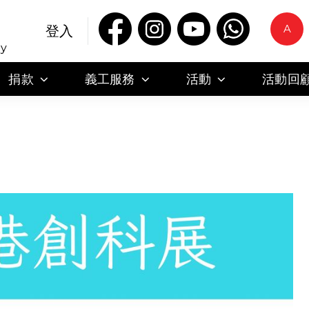
A
登入
ty
捐款
義工服務
活動
活動回