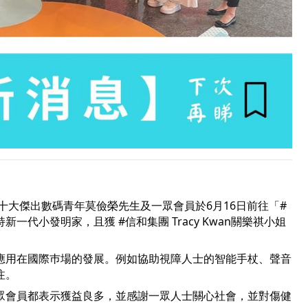
十大傑出數碼青年莫儉榮先生及一眾會員於6月16日前往「
#
持新一代小發明家，且獲
#信和集團
Tracy Kwan關樂祺小姐
應用在國際巿場的發展。例如協助視障人士的智能手杖、聲音
注。
眾會員都表示獲益良多，並感謝一眾人士關心社會，並對傷健