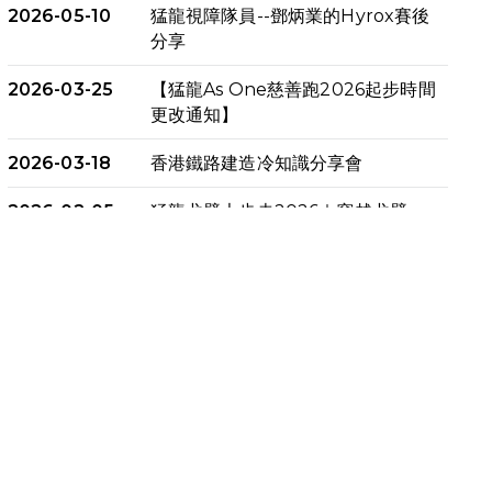
2026-05-10
猛龍視障隊員--鄧炳業的Hyrox賽後
分享
2026-03-25
【猛龍As One慈善跑2026起步時間
更改通知】
2026-03-18
香港鐵路建造冷知識分享會
2026-02-05
猛龍戈壁大步走2026｜穿越戈壁．
燃起不屈之火
2026-01-06
渣馬挑戰: 猛龍「猛將」幪眼跑全馬 |
喚起公眾關注傷健平等參與體育運
動！
2025-12-07
12月7日「諾德猛龍越野跑 2025」
順利舉行
2025-10-23
布達佩斯馬拉松之旅