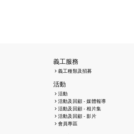
38張門票欣賞香港中樂團 X 陳百強
— 今宵多珍重音樂會
2025-03-31
猛龍慈善跑 2025公開報名名額已
滿，尚餘20個慈善名額報名！！
2025-03-21
《猛龍傳之誰怕誰》微電影首映禮
2025-02-20
領跑員 李國基 歌曲傳情 引發你既共
義工服務
鳴
義工種類及招募
2025-02-06
運動筆記專訪 挑戰首次於主場跑出
Sub3 專訪視障跑手李振輝：「我很
活動
有信心做到！」
活動
活動及回顧 - 媒體報導
2025-02-05
猛龍視障隊員李振輝將於2月9號渣
活動及回顧 - 相片集
打馬拉松與猛龍國際共融大使Lukas
活動及回顧 - 影片
Wambua Muteti一同首次挑戰渣
會員專區
打馬拉松sub3的成績！