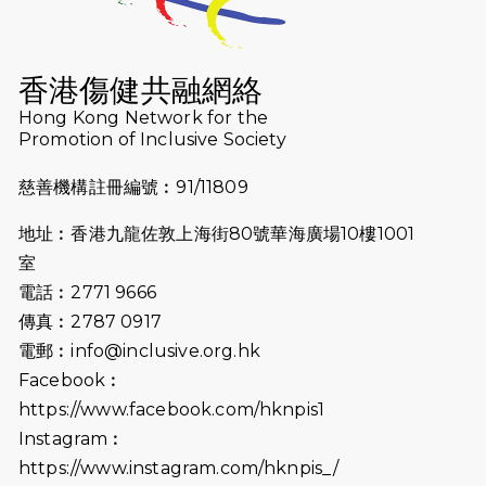
2025-08-12
Lockton Fearless Dragon Trail
Run 2025
香港傷健共融網絡
Hong Kong Network for the
2025-08-07
諾德 x 猛龍慈善共融音樂夜2025
Promotion of Inclusive Society
2025-07-23
諾德猛龍越野跑2025
慈善機構註冊編號︰91/11809
2025-06-27
🔥熱招中：體育康復及公眾教育助理
地址︰香港九龍佐敦上海街80號華海廣場10樓1001
🌟
室
2025-06-15
猛龍傳之誰怕誰包場｜感謝盛世商龍
電話︰2771 9666
會及愛。匯聚商龍會支持！
傳真︰2787 0917
電郵︰
info@inclusive.org.hk
2025-06-09
《猛龍傳之誰怕誰》電影欣賞 - 感謝
Facebook︰
前香港勞工及福利局局長蕭偉強先
https://www.facebook.com/hknpis1
生，GBS，JP出席
Instagram︰
2025-06-06
《為你喝采陳百強歌迷會》慷慨贊助
https://www.instagram.com/hknpis_/
38張門票欣賞香港中樂團 X 陳百強 —