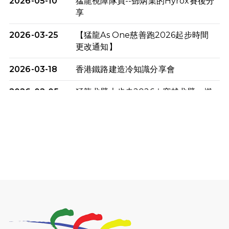
2026-05-10
猛龍視障隊員--鄧炳業的Hyrox賽後分
享
2026-03-25
【猛龍As One慈善跑2026起步時間
更改通知】
2026-03-18
香港鐵路建造冷知識分享會
2026-02-05
猛龍戈壁大步走2026｜穿越戈壁．燃
起不屈之火
2026-01-06
渣馬挑戰: 猛龍「猛將」幪眼跑全馬 |
喚起公眾關注傷健平等參與體育運
動！
2025-12-07
12月7日「諾德猛龍越野跑 2025」順
利舉行
2025-10-23
布達佩斯馬拉松之旅
2025-09-08
渣打香港馬拉松2026 慈善計劃