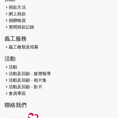
捐款方法
2024-12-31
撐猛龍跑渣馬 【傷健同心 一起走得更
網上捐款
遠】
捐贈物資
查閱捐款記錄
2024-12-10
聖保羅書院同學會 X #香港傷建共融
網絡 -- 《得寵先生》電影欣賞會兩院
義工服務
滿座！
義工種類及招募
2024-12-01
五百健兒參與「諾德猛龍越野跑
活動
2024」 為傷健、種族、跨代共融拼勁
活動
2024-11-17
猛龍毅行40 - 超越殘障 成就非凡
活動及回顧 - 媒體報導
活動及回顧 - 相片集
2024-10-30
連續第七年獲得 #香港中小型企業總
活動及回顧 - 影片
商會「#友商有良」嘉許計劃的嘉許
會員專區
2024-10-30
連續第七年獲得 #香港中小型企業總
聯絡我們
商會「#友商有良」嘉許計劃的嘉許
2024-09-30
港鐵Chill Fun鐵路樂園 邀1.5萬視聽