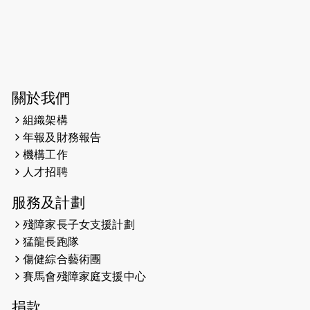
今宵多珍重音樂會
2025-03-31
猛龍慈善跑 2025公開報名名額已滿，
尚餘20個慈善名額報名！！
2025-03-21
《猛龍傳之誰怕誰》微電影首映禮
關於我們
組織架構
2025-02-20
領跑員 李國基 歌曲傳情 引發你既共鳴
年報及財務報告
2025-02-06
運動筆記專訪 挑戰首次於主場跑出
機構工作
Sub3 專訪視障跑手李振輝：「我很
人才招聘
有信心做到！」
服務及計劃
2025-02-05
猛龍視障隊員李振輝將於2月9號渣打
殘障家長子女支援計劃
馬拉松與猛龍國際共融大使Lukas
猛龍長跑隊
Wambua Muteti一同首次挑戰渣打
傷健綜合藝術團
馬拉松sub3的成績！
賽馬會殘障家庭支援中心
2025-01-27
2025盲人觀星傷健黃昏營 X #香港傷
捐款
健共融網絡