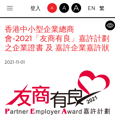
A
A
登入
EN
繁
A
Op
香港中小型企業總商
會-2021「友商有良」嘉許計劃
之企業證書 及 嘉許企業嘉許狀
2021-11-01