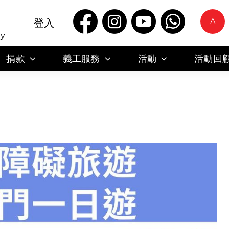
A
登入
ty
捐款
義工服務
活動
活動回