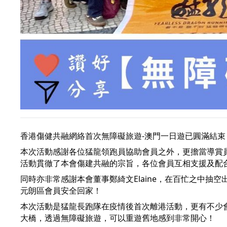
香港傷健共融網絡首次無障礙旅遊-澳門一日遊已圓滿結束
本次活動感謝各位猛龍領跑員協助會員之外，更擔當導賞
活動貫徹了本會傷建共融的宗旨，各位會員互相支援及配合
同時亦非常感謝本會董事鄭綺文Elaine，在百忙之中抽
元朗區會員安全回家！
本次活動是猛龍長跑隊在疫情後首次離港活動，更有不少
大橋，透過無障礙旅遊，可以重遊舊地感到非常開心！