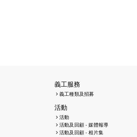
38張門票欣賞香港中樂團 X 陳百強
— 今宵多珍重音樂會
2025-03-31
猛龍慈善跑 2025公開報名名額已
滿，尚餘20個慈善名額報名！！
2025-03-21
《猛龍傳之誰怕誰》微電影首映禮
2025-02-20
領跑員 李國基 歌曲傳情 引發你既共
鳴
2025-02-06
運動筆記專訪 挑戰首次於主場跑出
義工服務
Sub3 專訪視障跑手李振輝：「我很
有信心做到！」
義工種類及招募
2025-02-05
猛龍視障隊員李振輝將於2月9號渣
活動
打馬拉松與猛龍國際共融大使Lukas
活動
Wambua Muteti一同首次挑戰渣
活動及回顧 - 媒體報導
打馬拉松sub3的成績！
活動及回顧 - 相片集