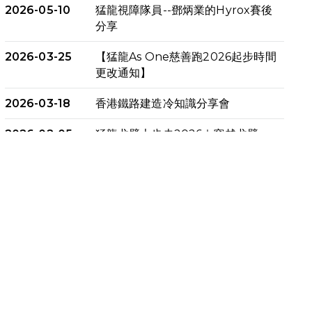
2026-05-10
猛龍視障隊員--鄧炳業的Hyrox賽後
分享
2026-03-25
【猛龍As One慈善跑2026起步時間
更改通知】
2026-03-18
香港鐵路建造冷知識分享會
2026-02-05
猛龍戈壁大步走2026｜穿越戈壁．
燃起不屈之火
2026-01-06
渣馬挑戰: 猛龍「猛將」幪眼跑全馬 |
喚起公眾關注傷健平等參與體育運
動！
2025-12-07
12月7日「諾德猛龍越野跑 2025」
順利舉行
2025-10-23
布達佩斯馬拉松之旅