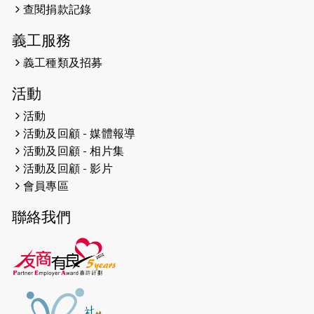
查閱捐款記錄
2024-12-10
聖保羅書院同學會 X #香港傷建共融
網絡 -- 《得寵先生》電影欣賞會兩院
義工服務
滿座！
義工種類及招募
2024-12-01
五百健兒參與「諾德猛龍越野跑
活動
2024」 為傷健、種族、跨代共融拼勁
活動
2024-11-17
猛龍毅行40 - 超越殘障 成就非凡
活動及回顧 - 媒體報導
活動及回顧 - 相片集
2024-10-30
連續第七年獲得 #香港中小型企業總
活動及回顧 - 影片
商會「#友商有良」嘉許計劃的嘉許
會員專區
2024-10-30
連續第七年獲得 #香港中小型企業總
聯絡我們
商會「#友商有良」嘉許計劃的嘉許
2024-09-30
港鐵Chill Fun鐵路樂園 邀1.5萬視聽
障等人士入場試玩
2024-09-24
The News from St. Paul's 2023-
2024 is published.