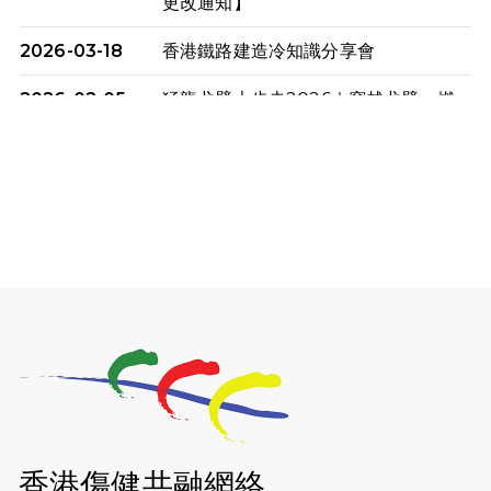
更改通知】
2026-03-18
香港鐵路建造冷知識分享會
2026-02-05
猛龍戈壁大步走2026｜穿越戈壁．燃
起不屈之火
2026-01-06
渣馬挑戰: 猛龍「猛將」幪眼跑全馬 |
喚起公眾關注傷健平等參與體育運
動！
2025-12-07
12月7日「諾德猛龍越野跑 2025」順
利舉行
2025-10-23
布達佩斯馬拉松之旅
2025-09-08
渣打香港馬拉松2026 慈善計劃
2025-08-12
Lockton Fearless Dragon Trail
Run 2025
香港傷健共融網絡