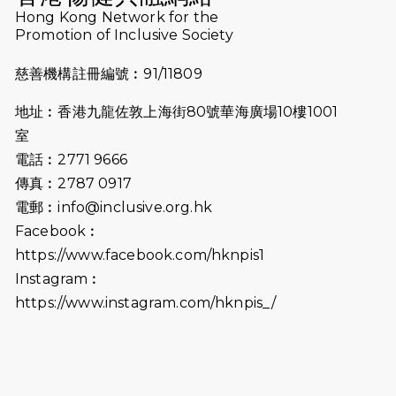
Hong Kong Network for the
2025-08-07
諾德 x 猛龍慈善共融音樂夜2025
Promotion of Inclusive Society
2025-07-23
諾德猛龍越野跑2025
慈善機構註冊編號︰91/11809
2025-06-27
🔥熱招中：體育康復及公眾教育助理
地址︰香港九龍佐敦上海街80號華海廣場10樓1001
🌟
室
2025-06-15
猛龍傳之誰怕誰包場｜感謝盛世商龍
電話︰2771 9666
會及愛。匯聚商龍會支持！
傳真︰2787 0917
電郵︰
info@inclusive.org.hk
2025-06-09
《猛龍傳之誰怕誰》電影欣賞 - 感謝
Facebook︰
前香港勞工及福利局局長蕭偉強先
https://www.facebook.com/hknpis1
生，GBS，JP出席
Instagram︰
2025-06-06
《為你喝采陳百強歌迷會》慷慨贊助
https://www.instagram.com/hknpis_/
38張門票欣賞香港中樂團 X 陳百強 —
今宵多珍重音樂會
2025-03-31
猛龍慈善跑 2025公開報名名額已滿，
尚餘20個慈善名額報名！！