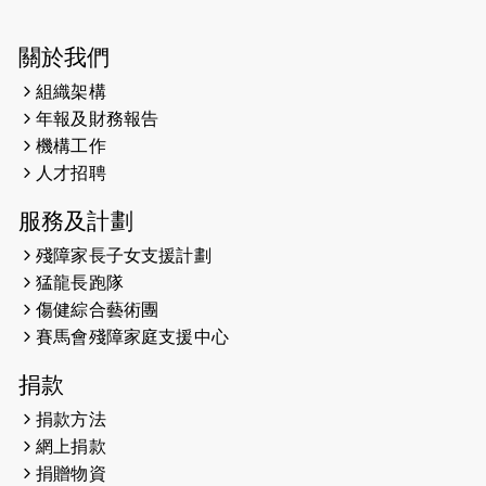
2025-03-21
《猛龍傳之誰怕誰》微電影首映禮
關於我們
組織架構
2025-02-20
領跑員 李國基 歌曲傳情 引發你既共鳴
年報及財務報告
2025-02-06
運動筆記專訪 挑戰首次於主場跑出
機構工作
Sub3 專訪視障跑手李振輝：「我很
人才招聘
有信心做到！」
服務及計劃
2025-02-05
猛龍視障隊員李振輝將於2月9號渣打
殘障家長子女支援計劃
馬拉松與猛龍國際共融大使Lukas
猛龍長跑隊
Wambua Muteti一同首次挑戰渣打
傷健綜合藝術團
馬拉松sub3的成績！
賽馬會殘障家庭支援中心
2025-01-27
2025盲人觀星傷健黃昏營 X #香港傷
捐款
健共融網絡
捐款方法
2024-12-31
撐猛龍跑渣馬 【傷健同心 一起走得更
網上捐款
遠】
捐贈物資