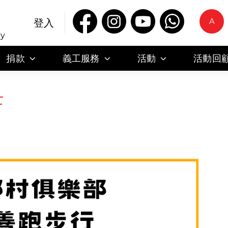
A
登入
ty
捐款
義工服務
活動
活動回
士