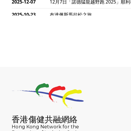
2025-12-07
12月7日「諾德猛龍越野跑 2025」順
2025-10-23
布達佩斯馬拉松之旅
2025-09-08
渣打香港馬拉松2026 慈善計劃
2025-08-12
Lockton Fearless Dragon Trail Run 2
2025-08-07
諾德 x 猛龍慈善共融音樂夜2025
2025-07-23
諾德猛龍越野跑2025
2025-06-27
🔥熱招中：體育康復及公眾教育助理🌟
2025-06-15
猛龍傳之誰怕誰包場｜感謝盛世商龍會
2025-06-09
《猛龍傳之誰怕誰》電影欣賞 - 感謝前
2025-06-06
香港傷健共融網絡
《為你喝采陳百強歌迷會》慷慨贊助38張
Hong Kong Network for the
2025-03-31
猛龍慈善跑 2025公開報名名額已滿，