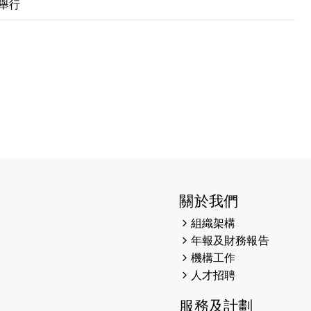
利舉行
025
關於我們
及愛。匯聚商龍會支持！
組織架構
年報及財務報告
香港勞工及福利局局長蕭偉強先生，GBS，JP出席
機構工作
人才招聘
門票欣賞香港中樂團 X 陳百強 — 今宵多珍重音樂會
服務及計劃
尚餘20個慈善名額報名！！