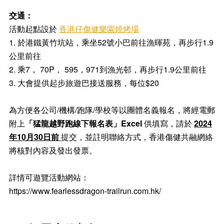
交通：
活動起點設於
香港仔傷健樂園燒烤場
1. 於港鐵黃竹坑站，乘坐52號小巴前往漁暉苑，再步行1.9
公里前往
2. 乘7， 70P， 595，971到漁光邨，再步行1.9公里前往
3. 大會提供起步旅遊巴接送服務，每位$20
為方便各公司/機構/跑隊/學校等以團體名義報名，將經電郵
附上
「猛龍越野跑線下報名表」Excel
供填寫，請於
2024
年10月30日前
提交，並註明聯絡方式，香港傷健共融網絡
將核對內容及發出發票。
詳情可遊覽活動網站：
https://www.fearlessdragon-trailrun.com.hk/