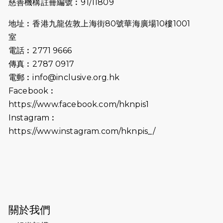
慈善機構註冊編號︰91/11809
2025-06-27
🔥熱招中：體育康復及公眾教育助理
地址︰香港九龍佐敦上海街80號華海廣場10樓1001
🌟
室
2025-06-15
猛龍傳之誰怕誰包場｜感謝盛世商龍
電話︰2771 9666
會及愛。匯聚商龍會支持！
傳真︰2787 0917
電郵︰
info@inclusive.org.hk
2025-06-09
《猛龍傳之誰怕誰》電影欣賞 - 感謝
Facebook︰
前香港勞工及福利局局長蕭偉強先
https://www.facebook.com/hknpis1
生，GBS，JP出席
Instagram︰
2025-06-06
《為你喝采陳百強歌迷會》慷慨贊助
https://www.instagram.com/hknpis_/
38張門票欣賞香港中樂團 X 陳百強 —
今宵多珍重音樂會
2025-03-31
猛龍慈善跑 2025公開報名名額已滿，
尚餘20個慈善名額報名！！
2025-03-21
《猛龍傳之誰怕誰》微電影首映禮
關於我們