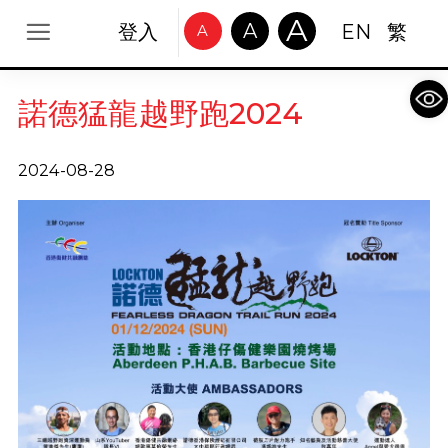
A
A
登入
EN
繁
A
Op
諾德猛龍越野跑2024
2024-08-28