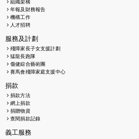
組織架構
2025-02-20
領跑員 李國基 歌曲傳情 引發你既共鳴
年報及財務報告
2025-02-06
運動筆記專訪 挑戰首次於主場跑出
機構工作
Sub3 專訪視障跑手李振輝：「我很
人才招聘
有信心做到！」
服務及計劃
2025-02-05
猛龍視障隊員李振輝將於2月9號渣打
殘障家長子女支援計劃
馬拉松與猛龍國際共融大使Lukas
猛龍長跑隊
Wambua Muteti一同首次挑戰渣打
傷健綜合藝術團
馬拉松sub3的成績！
賽馬會殘障家庭支援中心
2025-01-27
2025盲人觀星傷健黃昏營 X #香港傷
捐款
健共融網絡
捐款方法
2024-12-31
撐猛龍跑渣馬 【傷健同心 一起走得更
網上捐款
遠】
捐贈物資
查閱捐款記錄
2024-12-10
聖保羅書院同學會 X #香港傷建共融
網絡 -- 《得寵先生》電影欣賞會兩院
義工服務
滿座！