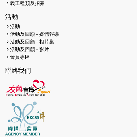
義工種類及招募
2024-12-01
五百健兒參與「諾德猛龍越野跑
活動
2024」 為傷健、種族、跨代共融拼勁
活動
2024-11-17
猛龍毅行40 - 超越殘障 成就非凡
活動及回顧 - 媒體報導
活動及回顧 - 相片集
2024-10-30
連續第七年獲得 #香港中小型企業總
活動及回顧 - 影片
商會「#友商有良」嘉許計劃的嘉許
會員專區
2024-10-30
連續第七年獲得 #香港中小型企業總
聯絡我們
商會「#友商有良」嘉許計劃的嘉許
2024-09-30
港鐵Chill Fun鐵路樂園 邀1.5萬視聽
障等人士入場試玩
2024-09-24
The News from St. Paul's 2023-
2024 is published.
2024-09-19
抽唔到 #渣打馬拉松 唔緊要，猛龍 X
渣打馬拉松慈善計劃報名 2025 幫到