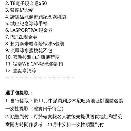
2. T8電子現金卷$50
3.
猛龍紀念帽
⁠4. 諾德猛龍越野跑紀念索繩袋
5. 城巴紀念冰涼手袖
6. LASPORTIVA 現金券
7. PETZL現金券
8. 超力泰米粉冬蔭蝦味5包裝
9. 么鳳涼水蜜桃乾乙包
10. 喜瑪拉雅山岩鹽薄荷糖
11. 猛龍WE CAN紀念鎖匙扣
12. 壹點寧清涼
＝＝＝＝＝＝＝＝＝＝＝＝＝＝＝
選手包提取：
1. 自行提取：於11月中派員到沙木尼旺角地址以團體名義
一次性提取（確實日子待定）
2. 順豐到付：可於確實報名人數後先提供送貨地址和辦公
室開方時間作參考，11月中安排一次性順豐到付