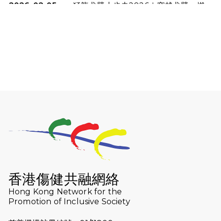
2026-02-05
猛龍戈壁大步走2026｜穿越戈壁．燃
起不屈之火
2026-01-06
渣馬挑戰: 猛龍「猛將」幪眼跑全馬 |
喚起公眾關注傷健平等參與體育運
動！
2025-12-07
12月7日「諾德猛龍越野跑 2025」順
利舉行
2025-10-23
布達佩斯馬拉松之旅
2025-09-08
渣打香港馬拉松2026 慈善計劃
2025-08-12
Lockton Fearless Dragon Trail
Run 2025
香港傷健共融網絡
Hong Kong Network for the
2025-08-07
諾德 x 猛龍慈善共融音樂夜2025
Promotion of Inclusive Society
2025-07-23
諾德猛龍越野跑2025