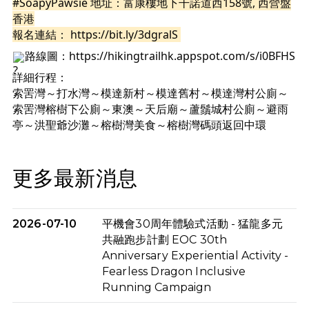
#SoapyPawsie
 地址：富康樓地下干諾道西158號, 西營盤
香港
報名連結： 
https://bit.ly/3dgralS
路線圖：
https://hikingtrailhk.appspot.com/s/i0BFHS
詳細行程：
索罟灣～打水灣～模達新村～模達舊村～模達灣村公廁～
索罟灣榕樹下公廁～東澳～天后廟～蘆鬚城村公廁～避雨
亭～洪聖爺沙灘～榕樹灣美食～榕樹灣碼頭返回中環
更多最新消息
2026-07-10
平機會30周年體驗式活動 - 猛龍多元
共融跑步計劃 EOC 30th
Anniversary Experiential Activity -
Fearless Dragon Inclusive
Running Campaign