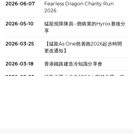
2026-06-07
Fearless Dragon Charity Run
2026
2026-05-10
猛龍視障隊員--鄧炳業的Hyrox賽後分
享
2026-03-25
【猛龍As One慈善跑2026起步時間
更改通知】
2026-03-18
香港鐵路建造冷知識分享會
2026-02-05
猛龍戈壁大步走2026｜穿越戈壁．燃
起不屈之火
2026-01-06
渣馬挑戰: 猛龍「猛將」幪眼跑全馬 |
喚起公眾關注傷健平等參與體育運
動！
2025-12-07
12月7日「諾德猛龍越野跑 2025」順
利舉行