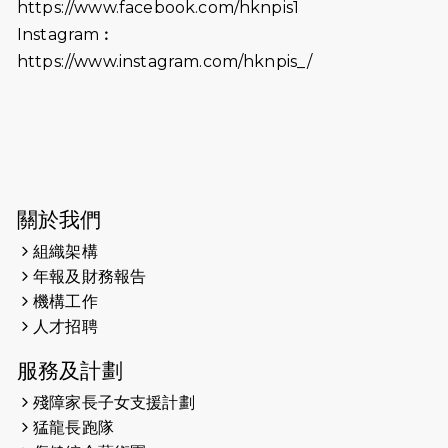
https://www.facebook.com/hknpis1
生，GBS，JP出席
Instagram︰
2025-06-06
《為你喝采陳百強歌迷會》慷慨贊助
https://www.instagram.com/hknpis_/
38張門票欣賞香港中樂團 X 陳百強 —
今宵多珍重音樂會
2025-03-31
猛龍慈善跑 2025公開報名名額已滿，
尚餘20個慈善名額報名！！
2025-03-21
《猛龍傳之誰怕誰》微電影首映禮
關於我們
組織架構
2025-02-20
領跑員 李國基 歌曲傳情 引發你既共鳴
年報及財務報告
2025-02-06
運動筆記專訪 挑戰首次於主場跑出
機構工作
Sub3 專訪視障跑手李振輝：「我很
人才招聘
有信心做到！」
服務及計劃
2025-02-05
猛龍視障隊員李振輝將於2月9號渣打
殘障家長子女支援計劃
馬拉松與猛龍國際共融大使Lukas
猛龍長跑隊
Wambua Muteti一同首次挑戰渣打