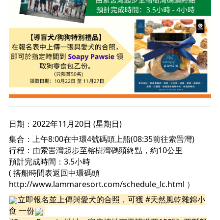
日期：2022年11月20日 (星期日)   
集合：上午8:00在中環4號碼頭上船(08:35前往索罟灣) 
行程：由索罟灣起步至榕樹灣碼頭終點，約10公里
預計完成時間：3.5小時
( 搭船時間表返回中環碼頭 
http://www.lammaresort.com/schedule_lc.html
 ）
立即報名並上傳與愛犬的合照，可獲 
#天然風乾雜錦小
食
 一份