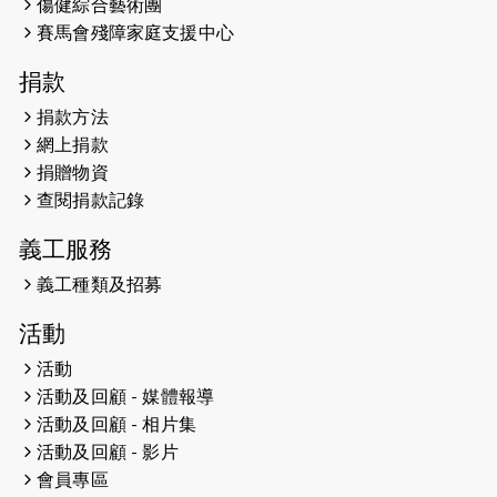
傷健綜合藝術團
馬拉松sub3的成績！
賽馬會殘障家庭支援中心
2025-01-27
2025盲人觀星傷健黃昏營 X #香港傷
捐款
健共融網絡
捐款方法
2024-12-31
撐猛龍跑渣馬 【傷健同心 一起走得更
網上捐款
遠】
捐贈物資
查閱捐款記錄
2024-12-10
聖保羅書院同學會 X #香港傷建共融
網絡 -- 《得寵先生》電影欣賞會兩院
義工服務
滿座！
義工種類及招募
2024-12-01
五百健兒參與「諾德猛龍越野跑
活動
2024」 為傷健、種族、跨代共融拼勁
活動
2024-11-17
猛龍毅行40 - 超越殘障 成就非凡
活動及回顧 - 媒體報導
活動及回顧 - 相片集
2024-10-30
連續第七年獲得 #香港中小型企業總
活動及回顧 - 影片
商會「#友商有良」嘉許計劃的嘉許
會員專區