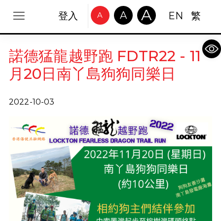
A
A
登入
EN
繁
A
Op
諾德猛龍越野跑 FDTR22 - 11
月20日南丫島狗狗同樂日
2022-10-03