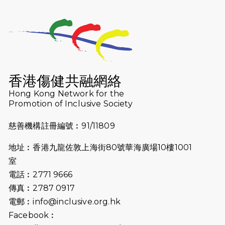
2025-10-23
布達佩斯馬拉松之旅
2025-09-08
渣打香港馬拉松2026 慈善計劃
2025-08-12
Lockton Fearless Dragon Trail
Run 2025
香港傷健共融網絡
Hong Kong Network for the
2025-08-07
諾德 x 猛龍慈善共融音樂夜2025
Promotion of Inclusive Society
2025-07-23
諾德猛龍越野跑2025
慈善機構註冊編號︰91/11809
2025-06-27
🔥熱招中：體育康復及公眾教育助理
地址︰香港九龍佐敦上海街80號華海廣場10樓1001
🌟
室
2025-06-15
猛龍傳之誰怕誰包場｜感謝盛世商龍
電話︰2771 9666
會及愛。匯聚商龍會支持！
傳真︰2787 0917
電郵︰
info@inclusive.org.hk
2025-06-09
《猛龍傳之誰怕誰》電影欣賞 - 感謝
Facebook︰
前香港勞工及福利局局長蕭偉強先