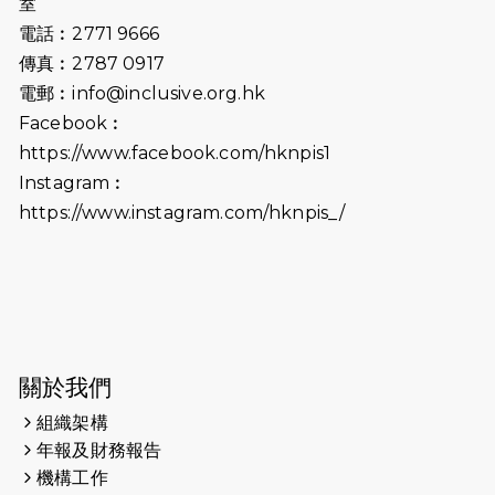
室
2025-06-15
猛龍傳之誰怕誰包場｜感謝盛世商龍
電話︰2771 9666
會及愛。匯聚商龍會支持！
傳真︰2787 0917
電郵︰
info@inclusive.org.hk
2025-06-09
《猛龍傳之誰怕誰》電影欣賞 - 感謝
Facebook︰
前香港勞工及福利局局長蕭偉強先
https://www.facebook.com/hknpis1
生，GBS，JP出席
Instagram︰
2025-06-06
《為你喝采陳百強歌迷會》慷慨贊助
https://www.instagram.com/hknpis_/
38張門票欣賞香港中樂團 X 陳百強 —
今宵多珍重音樂會
2025-03-31
猛龍慈善跑 2025公開報名名額已滿，
尚餘20個慈善名額報名！！
2025-03-21
《猛龍傳之誰怕誰》微電影首映禮
關於我們
組織架構
2025-02-20
領跑員 李國基 歌曲傳情 引發你既共鳴
年報及財務報告
2025-02-06
運動筆記專訪 挑戰首次於主場跑出
機構工作