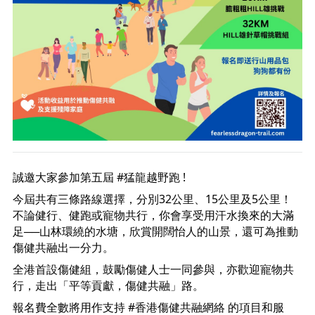
誠邀大家參加第五屆
#猛龍越野跑
!
今屆共有三條路線選擇，分別32公里、15公里及5公里！
不論健行、健跑或寵物共行，你會享受用汗水換來的大滿
足──山林環繞的水塘，欣賞開闊怡人的山景，還可為推動
傷健共融出一分力。
全港首設傷健組，鼓勵傷健人士一同參與，亦歡迎寵物共
行，走出「平等貢獻，傷健共融」路。
報名費全數將用作支持
#香港傷健共融網絡
的項目和服