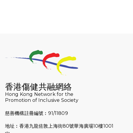
2026-01-06
渣馬挑戰: 猛龍「猛將」幪眼跑全馬 |
喚起公眾關注傷健平等參與體育運
動！
2025-12-07
12月7日「諾德猛龍越野跑 2025」順
利舉行
2025-10-23
布達佩斯馬拉松之旅
2025-09-08
渣打香港馬拉松2026 慈善計劃
2025-08-12
Lockton Fearless Dragon Trail
Run 2025
香港傷健共融網絡
Hong Kong Network for the
2025-08-07
諾德 x 猛龍慈善共融音樂夜2025
Promotion of Inclusive Society
2025-07-23
諾德猛龍越野跑2025
慈善機構註冊編號︰91/11809
2025-06-27
🔥熱招中：體育康復及公眾教育助理
地址︰香港九龍佐敦上海街80號華海廣場10樓1001
🌟