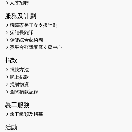
Sub3 專訪視障跑手李振輝：「我很
人才招聘
有信心做到！」
服務及計劃
2025-02-05
猛龍視障隊員李振輝將於2月9號渣打
殘障家長子女支援計劃
馬拉松與猛龍國際共融大使Lukas
猛龍長跑隊
Wambua Muteti一同首次挑戰渣打
傷健綜合藝術團
馬拉松sub3的成績！
賽馬會殘障家庭支援中心
2025-01-27
2025盲人觀星傷健黃昏營 X #香港傷
捐款
健共融網絡
捐款方法
2024-12-31
撐猛龍跑渣馬 【傷健同心 一起走得更
網上捐款
遠】
捐贈物資
查閱捐款記錄
2024-12-10
聖保羅書院同學會 X #香港傷建共融
網絡 -- 《得寵先生》電影欣賞會兩院
義工服務
滿座！
義工種類及招募
2024-12-01
五百健兒參與「諾德猛龍越野跑
活動
2024」 為傷健、種族、跨代共融拼勁