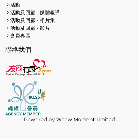
活動
2024-11-17
猛龍毅行40 - 超越殘障 成就非凡
活動及回顧 - 媒體報導
活動及回顧 - 相片集
2024-10-30
連續第七年獲得 #香港中小型企業總
活動及回顧 - 影片
商會「#友商有良」嘉許計劃的嘉許
會員專區
2024-10-30
連續第七年獲得 #香港中小型企業總
聯絡我們
商會「#友商有良」嘉許計劃的嘉許
2024-09-30
港鐵Chill Fun鐵路樂園 邀1.5萬視聽
障等人士入場試玩
2024-09-24
The News from St. Paul's 2023-
2024 is published.
2024-09-19
抽唔到 #渣打馬拉松 唔緊要，猛龍 X
渣打馬拉松慈善計劃報名 2025 幫到
你！ （尚餘全馬名額）
Powered by
Woow Moment Limited
2024-09-10
中秋月餅捐贈