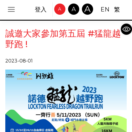
A
A
登入
EN
繁
A
Op
誠邀大家參加第五屆 #猛龍越
野跑 !
2023-08-01