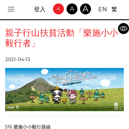
A
A
登入
EN
繁
A
Op
親子行山扶貧活動「樂施小小
毅行者」
2021-04-13
516 樂施小小毅行路線