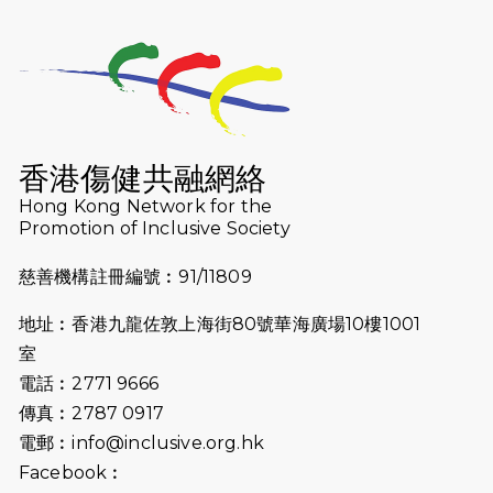
2025-10-23
布達佩斯馬拉松之旅
2025-09-08
渣打香港馬拉松2026 慈善計劃
2025-08-12
Lockton Fearless Dragon Trail
Run 2025
香港傷健共融網絡
Hong Kong Network for the
2025-08-07
諾德 x 猛龍慈善共融音樂夜2025
Promotion of Inclusive Society
2025-07-23
諾德猛龍越野跑2025
慈善機構註冊編號︰91/11809
2025-06-27
🔥熱招中：體育康復及公眾教育助理
地址︰香港九龍佐敦上海街80號華海廣場10樓1001
🌟
室
2025-06-15
猛龍傳之誰怕誰包場｜感謝盛世商龍
電話︰2771 9666
會及愛。匯聚商龍會支持！
傳真︰2787 0917
電郵︰
info@inclusive.org.hk
2025-06-09
《猛龍傳之誰怕誰》電影欣賞 - 感謝
Facebook︰
前香港勞工及福利局局長蕭偉強先