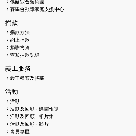
傷健綜合藝術團
馬拉松sub3的成績！
賽馬會殘障家庭支援中心
2025-01-27
2025盲人觀星傷健黃昏營 X #香港傷
捐款
健共融網絡
捐款方法
2024-12-31
撐猛龍跑渣馬 【傷健同心 一起走得更
網上捐款
遠】
捐贈物資
查閱捐款記錄
2024-12-10
聖保羅書院同學會 X #香港傷建共融
網絡 -- 《得寵先生》電影欣賞會兩院
義工服務
滿座！
義工種類及招募
2024-12-01
五百健兒參與「諾德猛龍越野跑
活動
2024」 為傷健、種族、跨代共融拼勁
活動
2024-11-17
猛龍毅行40 - 超越殘障 成就非凡
活動及回顧 - 媒體報導
活動及回顧 - 相片集
2024-10-30
連續第七年獲得 #香港中小型企業總
活動及回顧 - 影片
商會「#友商有良」嘉許計劃的嘉許
會員專區