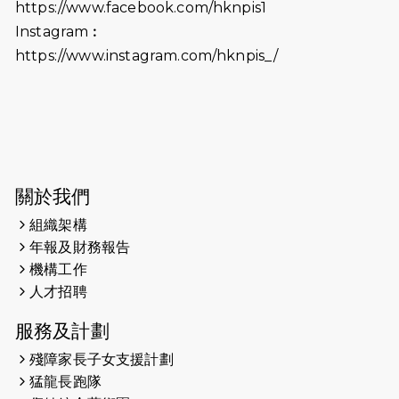
https://www.facebook.com/hknpis1
生，GBS，JP出席
Instagram︰
2025-06-06
《為你喝采陳百強歌迷會》慷慨贊助
https://www.instagram.com/hknpis_/
38張門票欣賞香港中樂團 X 陳百強 —
今宵多珍重音樂會
2025-03-31
猛龍慈善跑 2025公開報名名額已滿，
尚餘20個慈善名額報名！！
2025-03-21
《猛龍傳之誰怕誰》微電影首映禮
關於我們
組織架構
2025-02-20
領跑員 李國基 歌曲傳情 引發你既共鳴
年報及財務報告
2025-02-06
運動筆記專訪 挑戰首次於主場跑出
機構工作
Sub3 專訪視障跑手李振輝：「我很
人才招聘
有信心做到！」
服務及計劃
2025-02-05
猛龍視障隊員李振輝將於2月9號渣打
殘障家長子女支援計劃
馬拉松與猛龍國際共融大使Lukas
猛龍長跑隊
Wambua Muteti一同首次挑戰渣打