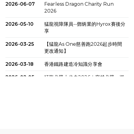
2026-06-07
Fearless Dragon Charity Run
2026
2026-05-10
猛龍視障隊員--鄧炳業的Hyrox賽後分
享
2026-03-25
【猛龍As One慈善跑2026起步時間
更改通知】
2026-03-18
香港鐵路建造冷知識分享會
2026-02-05
猛龍戈壁大步走2026｜穿越戈壁．燃
起不屈之火
2026-01-06
渣馬挑戰: 猛龍「猛將」幪眼跑全馬 |
喚起公眾關注傷健平等參與體育運
動！
2025-12-07
12月7日「諾德猛龍越野跑 2025」順
利舉行