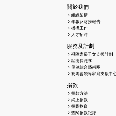
關於我們
組織架構
年報及財務報告
機構工作
人才招聘
服務及計劃
殘障家長子女支援計劃
猛龍長跑隊
傷健綜合藝術團
賽馬會殘障家庭支援中
捐款
捐款方法
網上捐款
捐贈物資
查閱捐款記錄