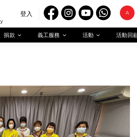
A
登入
ty
捐款
義工服務
活動
活動回