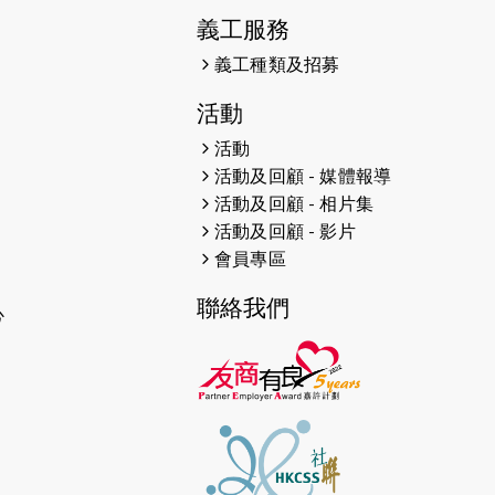
38張門票欣賞香港中樂團 X 陳百強
義工服務
— 今宵多珍重音樂會
義工種類及招募
2025-03-31
猛龍慈善跑 2025公開報名名額已
活動
滿，尚餘20個慈善名額報名！！
活動
2025-03-21
《猛龍傳之誰怕誰》微電影首映禮
活動及回顧 - 媒體報導
活動及回顧 - 相片集
2025-02-20
領跑員 李國基 歌曲傳情 引發你既共
活動及回顧 - 影片
鳴
會員專區
2025-02-06
運動筆記專訪 挑戰首次於主場跑出
聯絡我們
Sub3 專訪視障跑手李振輝：「我很
心
有信心做到！」
2025-02-05
猛龍視障隊員李振輝將於2月9號渣
打馬拉松與猛龍國際共融大使Lukas
Wambua Muteti一同首次挑戰渣
打馬拉松sub3的成績！