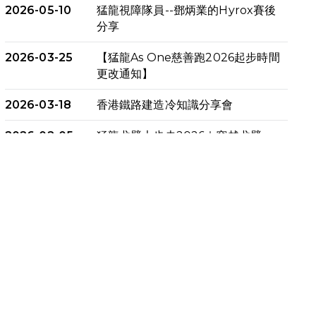
2026-05-10
猛龍視障隊員--鄧炳業的Hyrox賽後
分享
2026-03-25
【猛龍As One慈善跑2026起步時間
更改通知】
2026-03-18
香港鐵路建造冷知識分享會
2026-02-05
猛龍戈壁大步走2026｜穿越戈壁．
燃起不屈之火
2026-01-06
渣馬挑戰: 猛龍「猛將」幪眼跑全馬 |
喚起公眾關注傷健平等參與體育運
動！
2025-12-07
12月7日「諾德猛龍越野跑 2025」
順利舉行
2025-10-23
布達佩斯馬拉松之旅