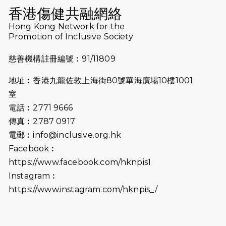
Run 2025
香港傷健共融網絡
Hong Kong Network for the
2025-08-07
諾德 x 猛龍慈善共融音樂夜2025
Promotion of Inclusive Society
2025-07-23
諾德猛龍越野跑2025
慈善機構註冊編號︰91/11809
2025-06-27
🔥熱招中：體育康復及公眾教育助理
地址︰香港九龍佐敦上海街80號華海廣場10樓1001
🌟
室
2025-06-15
猛龍傳之誰怕誰包場｜感謝盛世商龍
電話︰2771 9666
會及愛。匯聚商龍會支持！
傳真︰2787 0917
電郵︰
info@inclusive.org.hk
2025-06-09
《猛龍傳之誰怕誰》電影欣賞 - 感謝
Facebook︰
前香港勞工及福利局局長蕭偉強先
https://www.facebook.com/hknpis1
生，GBS，JP出席
Instagram︰
2025-06-06
《為你喝采陳百強歌迷會》慷慨贊助
https://www.instagram.com/hknpis_/
38張門票欣賞香港中樂團 X 陳百強 —
今宵多珍重音樂會