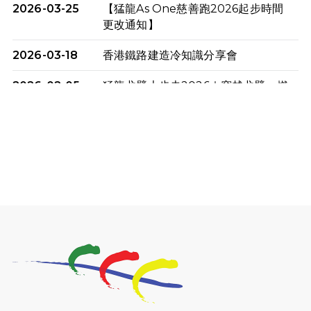
2026-03-25
【猛龍As One慈善跑2026起步時間
更改通知】
2026-03-18
香港鐵路建造冷知識分享會
2026-02-05
猛龍戈壁大步走2026｜穿越戈壁．燃
起不屈之火
2026-01-06
渣馬挑戰: 猛龍「猛將」幪眼跑全馬 |
喚起公眾關注傷健平等參與體育運
動！
2025-12-07
12月7日「諾德猛龍越野跑 2025」順
利舉行
2025-10-23
布達佩斯馬拉松之旅
2025-09-08
渣打香港馬拉松2026 慈善計劃
2025-08-12
Lockton Fearless Dragon Trail