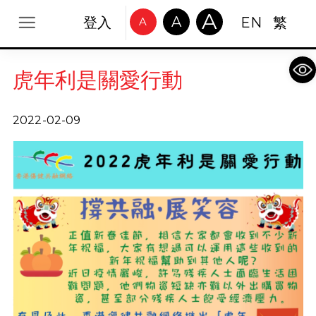
A
A
登入
EN
繁
A
Op
虎年利是關愛行動
2022-02-09