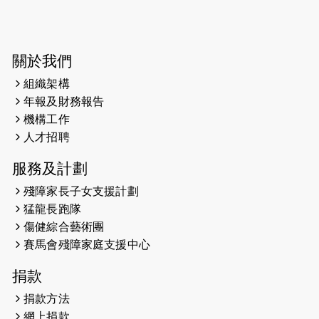
2025-03-31
猛龍慈善跑 2025公開報名名額已滿，
尚餘20個慈善名額報名！！
2025-03-21
《猛龍傳之誰怕誰》微電影首映禮
關於我們
組織架構
2025-02-20
領跑員 李國基 歌曲傳情 引發你既共鳴
年報及財務報告
2025-02-06
運動筆記專訪 挑戰首次於主場跑出
機構工作
Sub3 專訪視障跑手李振輝：「我很
人才招聘
有信心做到！」
服務及計劃
2025-02-05
猛龍視障隊員李振輝將於2月9號渣打
殘障家長子女支援計劃
馬拉松與猛龍國際共融大使Lukas
猛龍長跑隊
Wambua Muteti一同首次挑戰渣打
傷健綜合藝術團
馬拉松sub3的成績！
賽馬會殘障家庭支援中心
2025-01-27
2025盲人觀星傷健黃昏營 X #香港傷
捐款
健共融網絡
捐款方法
2024-12-31
撐猛龍跑渣馬 【傷健同心 一起走得更
網上捐款