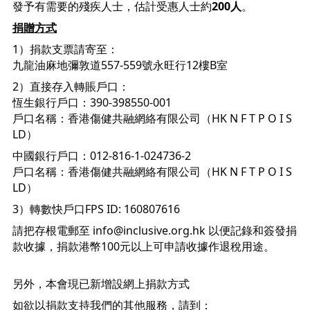
發予有需要的殘疾人士，估計受惠人士約
200人
。
捐贈方式
1）捐款支票請寄至： 
九龍油麻地彌敦道557-559號永旺行12樓B室
2）直接存入轉賬戶口：
恆生銀行戶口：390-398550-001 
戶口名稱：香港傷健共融網絡有限公司（HK N F T P O I S 
LD）
中國銀行戶口：012-816-1-024736-2
戶口名稱：香港傷健共融網絡有限公司（HK N F T P O I S 
LD）
3）轉數快戶口FPS ID: 160807616 
請把存根電郵至 
info@inclusive.org.hk
 以便記錄和簽發捐
款收據，捐款港幣100元以上可申請收據作退稅用途。

如欲以捐款支持我們的其他服務，請到：