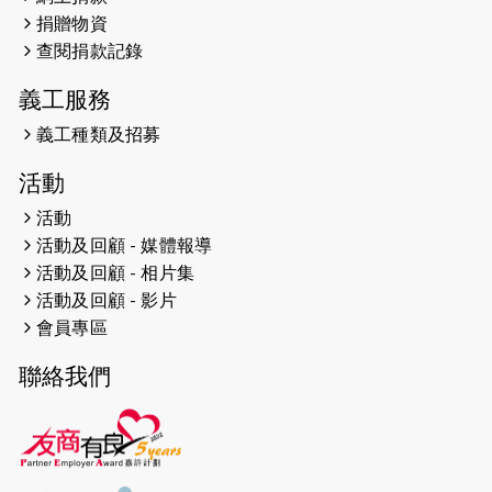
遠】
捐贈物資
查閱捐款記錄
2024-12-10
聖保羅書院同學會 X #香港傷建共融
網絡 -- 《得寵先生》電影欣賞會兩院
義工服務
滿座！
義工種類及招募
2024-12-01
五百健兒參與「諾德猛龍越野跑
活動
2024」 為傷健、種族、跨代共融拼勁
活動
2024-11-17
猛龍毅行40 - 超越殘障 成就非凡
活動及回顧 - 媒體報導
活動及回顧 - 相片集
2024-10-30
連續第七年獲得 #香港中小型企業總
活動及回顧 - 影片
商會「#友商有良」嘉許計劃的嘉許
會員專區
2024-10-30
連續第七年獲得 #香港中小型企業總
聯絡我們
商會「#友商有良」嘉許計劃的嘉許
2024-09-30
港鐵Chill Fun鐵路樂園 邀1.5萬視聽
障等人士入場試玩