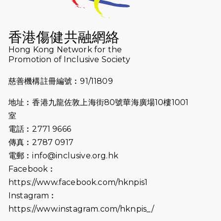
2025-08-12
Lockton Fearless Dragon Trail
Run 2025
香港傷健共融網絡
Hong Kong Network for the
2025-08-07
諾德 x 猛龍慈善共融音樂夜2025
Promotion of Inclusive Society
2025-07-23
諾德猛龍越野跑2025
慈善機構註冊編號︰91/11809
2025-06-27
🔥熱招中：體育康復及公眾教育助理
地址︰香港九龍佐敦上海街80號華海廣場10樓1001
🌟
室
2025-06-15
猛龍傳之誰怕誰包場｜感謝盛世商龍
電話︰2771 9666
會及愛。匯聚商龍會支持！
傳真︰2787 0917
電郵︰
info@inclusive.org.hk
2025-06-09
《猛龍傳之誰怕誰》電影欣賞 - 感謝
Facebook︰
前香港勞工及福利局局長蕭偉強先
https://www.facebook.com/hknpis1
生，GBS，JP出席
Instagram︰
2025-06-06
《為你喝采陳百強歌迷會》慷慨贊助
https://www.instagram.com/hknpis_/
38張門票欣賞香港中樂團 X 陳百強 —