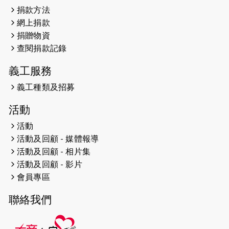
捐款方法
2024-12-31
撐猛龍跑渣馬 【傷健同心 一起走得更
網上捐款
遠】
捐贈物資
查閱捐款記錄
2024-12-10
聖保羅書院同學會 X #香港傷建共融
網絡 -- 《得寵先生》電影欣賞會兩院
義工服務
滿座！
義工種類及招募
2024-12-01
五百健兒參與「諾德猛龍越野跑
活動
2024」 為傷健、種族、跨代共融拼勁
活動
2024-11-17
猛龍毅行40 - 超越殘障 成就非凡
活動及回顧 - 媒體報導
活動及回顧 - 相片集
2024-10-30
連續第七年獲得 #香港中小型企業總
活動及回顧 - 影片
商會「#友商有良」嘉許計劃的嘉許
會員專區
2024-10-30
連續第七年獲得 #香港中小型企業總
聯絡我們
商會「#友商有良」嘉許計劃的嘉許
2024-09-30
港鐵Chill Fun鐵路樂園 邀1.5萬視聽