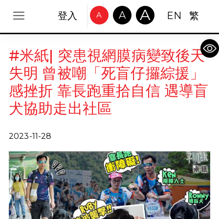
A
A
登入
EN
繁
A
Op
#米紙| 突患視網膜病變致後天
失明 曾被嘲「死盲仔攞綜援」
感挫折 靠長跑重拾自信 遇導盲
犬協助走出社區
2023-11-28