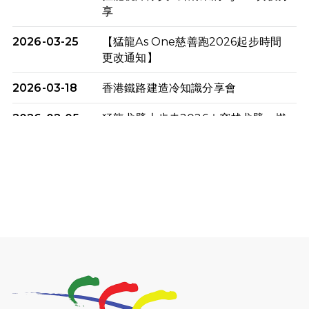
享
2026-03-25
【猛龍As One慈善跑2026起步時間
更改通知】
2026-03-18
香港鐵路建造冷知識分享會
2026-02-05
猛龍戈壁大步走2026｜穿越戈壁．燃
起不屈之火
2026-01-06
渣馬挑戰: 猛龍「猛將」幪眼跑全馬 |
喚起公眾關注傷健平等參與體育運
動！
2025-12-07
12月7日「諾德猛龍越野跑 2025」順
利舉行
2025-10-23
布達佩斯馬拉松之旅
2025-09-08
渣打香港馬拉松2026 慈善計劃