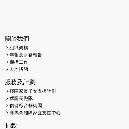
今宵多珍重音樂會
2025-03-31
猛龍慈善跑 2025公開報名名額已滿，
尚餘20個慈善名額報名！！
2025-03-21
《猛龍傳之誰怕誰》微電影首映禮
關於我們
組織架構
2025-02-20
領跑員 李國基 歌曲傳情 引發你既共鳴
年報及財務報告
2025-02-06
運動筆記專訪 挑戰首次於主場跑出
機構工作
Sub3 專訪視障跑手李振輝：「我很
人才招聘
有信心做到！」
服務及計劃
2025-02-05
猛龍視障隊員李振輝將於2月9號渣打
殘障家長子女支援計劃
馬拉松與猛龍國際共融大使Lukas
猛龍長跑隊
Wambua Muteti一同首次挑戰渣打
傷健綜合藝術團
馬拉松sub3的成績！
賽馬會殘障家庭支援中心
2025-01-27
2025盲人觀星傷健黃昏營 X #香港傷
捐款
健共融網絡