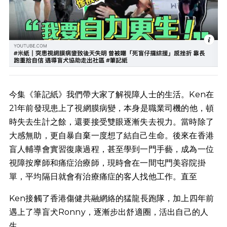
今集《筆記紙》我們帶大家了解視障人士的生活。Ken在
21年前發現患上了視網膜病變，本身是職業司機的他，頓
時失去生計之餘，還要接受雙眼逐漸失去視力。當時除了
大感無助，更自暴自棄一度想了結自己生命。後來在香港
盲人輔導會實習復康過程，甚至學到一門手藝，成為一位
視障按摩師和痛症治療師，現時會在一間屯門美容院掛
單，平均隔日就會有治療痛症的客人找他工作。直至
Ken接觸了香港傷健共融網絡的猛龍長跑隊，加上四年前
遇上了導盲犬Ronny，逐漸步出舒適圈，活出自己的人
生。