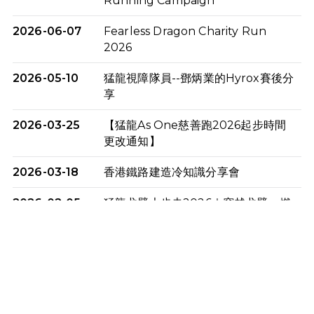
Running Campaign
2026-06-07
Fearless Dragon Charity Run
2026
2026-05-10
猛龍視障隊員--鄧炳業的Hyrox賽後分
享
2026-03-25
【猛龍As One慈善跑2026起步時間
更改通知】
2026-03-18
香港鐵路建造冷知識分享會
2026-02-05
猛龍戈壁大步走2026｜穿越戈壁．燃
起不屈之火
2026-01-06
渣馬挑戰: 猛龍「猛將」幪眼跑全馬 |
喚起公眾關注傷健平等參與體育運
動！
2025-12-07
12月7日「諾德猛龍越野跑 2025」順