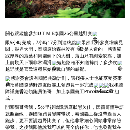
開心跟猛龍參加U T M B泰國26公里越野賽
限9小時完成，7小時17分到達終點
果然出外參賽增廣見
聞，眼界大開，泰國原始森林沒有一級是人造的，感覺腳
踩厚厚的落葉和周圍倒下的大樹，落山只有繩索依靠，加
上前幾天下雨非常濕滑
短短路程不知道摔倒了多少次
越野就是喜歡這種原始挑戰自我的感覺。
感謝賽會設有國際共融計劃，讓殘疾人士也能享受賽事
和招募國際越野跑友做義工領跑員一起完成
我和聽
障議庭香港領跑員衝哥，加上泰國義工Phromwiharn組
成，
開頭衝哥帶我，5公里後聽障議庭狀態欠佳，因衝哥懂手語
就照顧他，泰國領跑員變陣帶我，泰國義工從沒帶過盲人
跑步，更不要說越野比賽了，但他非常細心開頭非常保險
帶我，之後我跟他說我可以的完全信任你，他也發覺我在