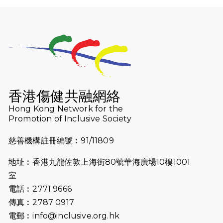
利舉行
2025-10-23
布達佩斯馬拉松之旅
2025-09-08
渣打香港馬拉松2026 慈善計劃
2025-08-12
Lockton Fearless Dragon Trail
Run 2025
香港傷健共融網絡
Hong Kong Network for the
2025-08-07
諾德 x 猛龍慈善共融音樂夜2025
Promotion of Inclusive Society
2025-07-23
諾德猛龍越野跑2025
慈善機構註冊編號︰91/11809
2025-06-27
🔥熱招中：體育康復及公眾教育助理
地址︰香港九龍佐敦上海街80號華海廣場10樓1001
🌟
室
2025-06-15
猛龍傳之誰怕誰包場｜感謝盛世商龍
電話︰2771 9666
會及愛。匯聚商龍會支持！
傳真︰2787 0917
電郵︰
info@inclusive.org.hk
2025-06-09
《猛龍傳之誰怕誰》電影欣賞 - 感謝