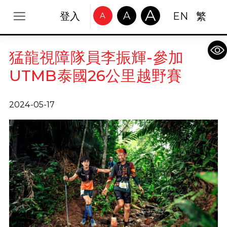
A
A
登入
EN
繁
A
Op
猛龍視障隊員李振輝-參加
UTMB泰國26公里越野賽
2024-05-17