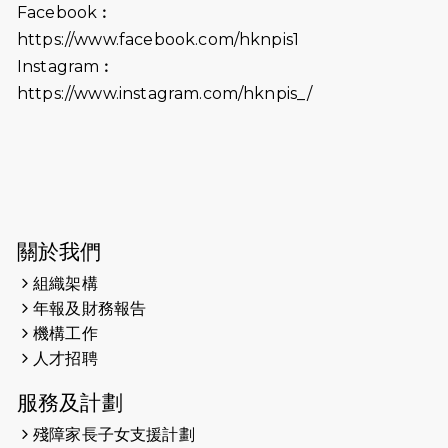
Facebook︰
前香港勞工及福利局局長蕭偉強先
https://www.facebook.com/hknpis1
生，GBS，JP出席
Instagram︰
2025-06-06
《為你喝采陳百強歌迷會》慷慨贊助
https://www.instagram.com/hknpis_/
38張門票欣賞香港中樂團 X 陳百強 —
今宵多珍重音樂會
2025-03-31
猛龍慈善跑 2025公開報名名額已滿，
尚餘20個慈善名額報名！！
2025-03-21
《猛龍傳之誰怕誰》微電影首映禮
關於我們
組織架構
2025-02-20
領跑員 李國基 歌曲傳情 引發你既共鳴
年報及財務報告
2025-02-06
運動筆記專訪 挑戰首次於主場跑出
機構工作
Sub3 專訪視障跑手李振輝：「我很
人才招聘
有信心做到！」
服務及計劃
2025-02-05
猛龍視障隊員李振輝將於2月9號渣打
殘障家長子女支援計劃
馬拉松與猛龍國際共融大使Lukas