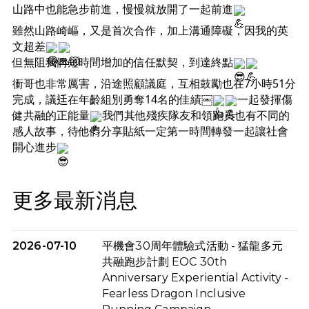
山路中也能急步前進，慢慢就放開了一起前進
雖然山路崎嶇，又是首次合作，加上溝通障礙，因我的英
文超差
但無阻我們短時間增加的信任默契，到達終點
衝哥也非常厲害，沿途照顧議庭，互相鼓勵也在7小時51分
完成，議𨑳在年齡組別勇奪14名的佳績￼
一起發揮傷
健共融的正能量
我們其他殘疾隊友和領跑員也有不同的
感人故事，待他們分享貼紙一定第一時間轉發一起讓社會
開心進步
更多最新消息
2026-07-10
平機會30周年體驗式活動 - 猛龍多元
共融跑步計劃 EOC 30th
Anniversary Experiential Activity -
Fearless Dragon Inclusive