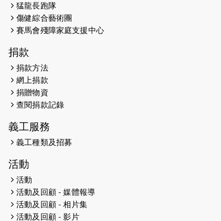
猛龍長跑隊
Wambua Muteti一同首次挑戰渣打
傷健綜合藝術團
馬拉松sub3的成績！
賽馬會殘障家庭支援中心
2025-01-27
2025盲人觀星傷健黃昏營 X #香港傷
捐款
健共融網絡
捐款方法
2024-12-31
撐猛龍跑渣馬 【傷健同心 一起走得更
網上捐款
遠】
捐贈物資
查閱捐款記錄
2024-12-10
聖保羅書院同學會 X #香港傷建共融
網絡 -- 《得寵先生》電影欣賞會兩院
義工服務
滿座！
義工種類及招募
2024-12-01
五百健兒參與「諾德猛龍越野跑
活動
2024」 為傷健、種族、跨代共融拼勁
活動
2024-11-17
猛龍毅行40 - 超越殘障 成就非凡
活動及回顧 - 媒體報導
活動及回顧 - 相片集
2024-10-30
連續第七年獲得 #香港中小型企業總
活動及回顧 - 影片
商會「#友商有良」嘉許計劃的嘉許