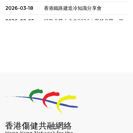
2026-03-18
香港鐵路建造冷知識分享會
2026-02-05
猛龍戈壁大步走2026｜穿越戈壁．燃
起不屈之火
2026-01-06
渣馬挑戰: 猛龍「猛將」幪眼跑全馬 |
喚起公眾關注傷健平等參與體育運
動！
2025-12-07
12月7日「諾德猛龍越野跑 2025」順
利舉行
2025-10-23
布達佩斯馬拉松之旅
2025-09-08
渣打香港馬拉松2026 慈善計劃
2025-08-12
Lockton Fearless Dragon Trail
Run 2025
香港傷健共融網絡