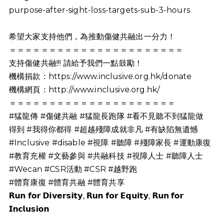
purpose-after-sight-loss-targets-sub-3-hours
希望大家支持他們，為推動傷健共融出一分力！
＝＝＝＝＝＝＝＝＝＝＝＝＝＝＝＝＝＝＝＝＝＝
支持傷健共融!!! 請給予我們一點鼓勵！
機構捐款：https://www.inclusive.org.hk/donate
機構網頁：http://www.inclusive.org.hk/
＝＝＝＝＝＝＝＝＝＝＝＝＝＝＝＝＝＝＝＝＝
#猛龍傳
#傷健共融
#猛龍長跑隊
#看不見聽不到猛龍做
得到
#我得你都得
#超越殘障成就非凡
#有缺陷無遺憾
#Inclusive
#disable
#視障
#聽障
#殘障家長
#運動康復
#教育充權
#文藝參與
#共融科技
#視障人士
#聽障人士
#Wecan
#CSR活動
#CSR
#越野跑
#體育康復
#體育共融
#體育共享
𝗥𝘂𝗻 𝗳𝗼𝗿 𝗗𝗶𝘃𝗲𝗿𝘀𝗶𝘁𝘆, 𝗥𝘂𝗻 𝗳𝗼𝗿 𝗘𝗾𝘂𝗶𝘁𝘆, 𝗥𝘂𝗻 𝗳𝗼𝗿
𝗜𝗻𝗰𝗹𝘂𝘀𝗶𝗼𝗻