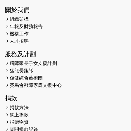
2025-03-21
《猛龍傳之誰怕誰》微電影首映禮
關於我們
組織架構
2025-02-20
領跑員 李國基 歌曲傳情 引發你既共鳴
年報及財務報告
2025-02-06
運動筆記專訪 挑戰首次於主場跑出
機構工作
Sub3 專訪視障跑手李振輝：「我很
人才招聘
有信心做到！」
服務及計劃
2025-02-05
猛龍視障隊員李振輝將於2月9號渣打
殘障家長子女支援計劃
馬拉松與猛龍國際共融大使Lukas
猛龍長跑隊
Wambua Muteti一同首次挑戰渣打
傷健綜合藝術團
馬拉松sub3的成績！
賽馬會殘障家庭支援中心
2025-01-27
2025盲人觀星傷健黃昏營 X #香港傷
捐款
健共融網絡
捐款方法
2024-12-31
撐猛龍跑渣馬 【傷健同心 一起走得更
網上捐款
遠】
捐贈物資
查閱捐款記錄