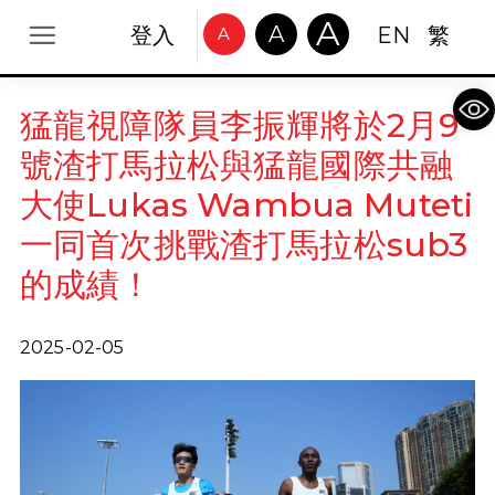
A
A
登入
EN
繁
A
Op
猛龍視障隊員李振輝將於2月9
號渣打馬拉松與猛龍國際共融
大使Lukas Wambua Muteti
一同首次挑戰渣打馬拉松sub3
的成績！
2025-02-05