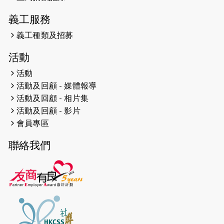
2024-12-10
聖保羅書院同學會 X #香港傷建共融
網絡 -- 《得寵先生》電影欣賞會兩院
義工服務
滿座！
義工種類及招募
2024-12-01
五百健兒參與「諾德猛龍越野跑
活動
2024」 為傷健、種族、跨代共融拼勁
活動
2024-11-17
猛龍毅行40 - 超越殘障 成就非凡
活動及回顧 - 媒體報導
活動及回顧 - 相片集
2024-10-30
連續第七年獲得 #香港中小型企業總
活動及回顧 - 影片
商會「#友商有良」嘉許計劃的嘉許
會員專區
2024-10-30
連續第七年獲得 #香港中小型企業總
聯絡我們
商會「#友商有良」嘉許計劃的嘉許
2024-09-30
港鐵Chill Fun鐵路樂園 邀1.5萬視聽
障等人士入場試玩
2024-09-24
The News from St. Paul's 2023-
2024 is published.