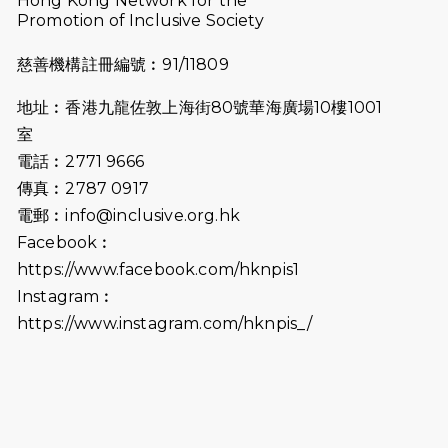
Hong Kong Network for the
2025-08-07
諾德 x 猛龍慈善共融音樂夜2025
Promotion of Inclusive Society
2025-07-23
諾德猛龍越野跑2025
慈善機構註冊編號︰91/11809
2025-06-27
🔥熱招中：體育康復及公眾教育助理
地址︰香港九龍佐敦上海街80號華海廣場10樓1001
🌟
室
2025-06-15
猛龍傳之誰怕誰包場｜感謝盛世商龍
電話︰2771 9666
會及愛。匯聚商龍會支持！
傳真︰2787 0917
電郵︰
info@inclusive.org.hk
2025-06-09
《猛龍傳之誰怕誰》電影欣賞 - 感謝
Facebook︰
前香港勞工及福利局局長蕭偉強先
https://www.facebook.com/hknpis1
生，GBS，JP出席
Instagram︰
2025-06-06
《為你喝采陳百強歌迷會》慷慨贊助
https://www.instagram.com/hknpis_/
38張門票欣賞香港中樂團 X 陳百強 —
今宵多珍重音樂會
2025-03-31
猛龍慈善跑 2025公開報名名額已滿，
尚餘20個慈善名額報名！！