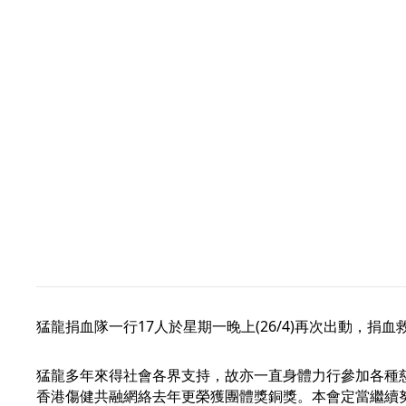
猛龍捐血隊一行17人於星期一晚上(26/4)再次出動，捐
猛龍多年來得社會各界支持，故亦一直身體力行參加各種
香港傷健共融網絡去年更榮獲團體獎銅獎。本會定當繼續