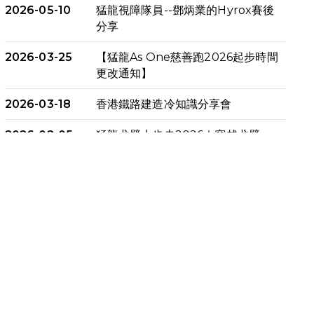
2026-05-10
猛龍視障隊員--鄧炳業的Hyrox賽後
分享
2026-03-25
【猛龍As One慈善跑2026起步時間
更改通知】
2026-03-18
香港鐵路建造冷知識分享會
2026-02-05
猛龍戈壁大步走2026｜穿越戈壁．
燃起不屈之火
2026-01-06
渣馬挑戰: 猛龍「猛將」幪眼跑全馬 |
喚起公眾關注傷健平等參與體育運
動！
2025-12-07
12月7日「諾德猛龍越野跑 2025」
順利舉行
2025-10-23
布達佩斯馬拉松之旅