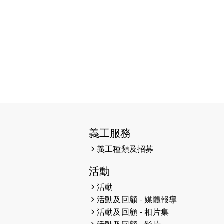
2025-09-08
渣打香港馬拉松2026 慈善計劃
2025-08-12
Lockton Fearless Dragon Trail
Run 2025
2025-08-07
諾德 x 猛龍慈善共融音樂夜2025
2025-07-23
諾德猛龍越野跑2025
2025-06-27
🔥熱招中：體育康復及公眾教育助理
🌟
義工服務
2025-06-15
猛龍傳之誰怕誰包場｜感謝盛世商龍
義工種類及招募
會及愛。匯聚商龍會支持！
活動
2025-06-09
《猛龍傳之誰怕誰》電影欣賞 - 感謝
前香港勞工及福利局局長蕭偉強先
活動
生，GBS，JP出席
活動及回顧 - 媒體報導
活動及回顧 - 相片集
2025-06-06
《為你喝采陳百強歌迷會》慷慨贊助