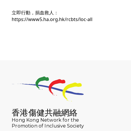
立即行動，捐血救人：
https://www5.ha.org.hk/rcbts/loc-all
香港傷健共融網絡
Hong Kong Network for the
Promotion of Inclusive Society