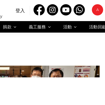
A
登入
ty
捐款
義工服務
活動
活動回