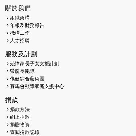
2025-03-21
《猛龍傳之誰怕誰》微電影首映禮
關於我們
組織架構
2025-02-20
領跑員 李國基 歌曲傳情 引發你既共鳴
年報及財務報告
2025-02-06
運動筆記專訪 挑戰首次於主場跑出
機構工作
Sub3 專訪視障跑手李振輝：「我很
人才招聘
有信心做到！」
服務及計劃
2025-02-05
猛龍視障隊員李振輝將於2月9號渣打
殘障家長子女支援計劃
馬拉松與猛龍國際共融大使Lukas
猛龍長跑隊
Wambua Muteti一同首次挑戰渣打
傷健綜合藝術團
馬拉松sub3的成績！
賽馬會殘障家庭支援中心
2025-01-27
2025盲人觀星傷健黃昏營 X #香港傷
捐款
健共融網絡
捐款方法
2024-12-31
撐猛龍跑渣馬 【傷健同心 一起走得更
網上捐款
遠】
捐贈物資
查閱捐款記錄
2024-12-10
聖保羅書院同學會 X #香港傷建共融