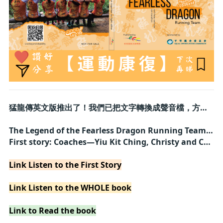
猛龍傳英文版推出了！我們已把文字轉換成聲音檔，方便視障朋友閱讀
The Legend of the Fearless Dragon Running Team, now has audio version for visually impaired people to listen
First story: Coaches—Yiu Kit Ching, Christy and Chan Ka Ho
Link Listen to the First Story
Link Listen to the WHOLE book
Link to Read the book