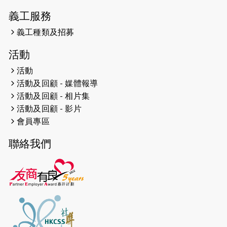
網絡 -- 《得寵先生》電影欣賞會兩院
義工服務
滿座！
義工種類及招募
2024-12-01
五百健兒參與「諾德猛龍越野跑
活動
2024」 為傷健、種族、跨代共融拼勁
活動
2024-11-17
猛龍毅行40 - 超越殘障 成就非凡
活動及回顧 - 媒體報導
活動及回顧 - 相片集
2024-10-30
連續第七年獲得 #香港中小型企業總
活動及回顧 - 影片
商會「#友商有良」嘉許計劃的嘉許
會員專區
2024-10-30
連續第七年獲得 #香港中小型企業總
聯絡我們
商會「#友商有良」嘉許計劃的嘉許
2024-09-30
港鐵Chill Fun鐵路樂園 邀1.5萬視聽
障等人士入場試玩
2024-09-24
The News from St. Paul's 2023-
2024 is published.