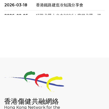
2026-03-18
香港鐵路建造冷知識分享會
2026-02-05
猛龍戈壁大步走2026｜穿越戈壁．燃
起不屈之火
2026-01-06
渣馬挑戰: 猛龍「猛將」幪眼跑全馬 |
喚起公眾關注傷健平等參與體育運
動！
2025-12-07
12月7日「諾德猛龍越野跑 2025」順
利舉行
2025-10-23
布達佩斯馬拉松之旅
2025-09-08
渣打香港馬拉松2026 慈善計劃
2025-08-12
Lockton Fearless Dragon Trail
Run 2025
香港傷健共融網絡
Hong Kong Network for the
2025-08-07
諾德 x 猛龍慈善共融音樂夜2025