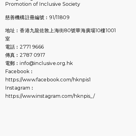
Promotion of Inclusive Society
2025-07-23
諾德猛龍越野跑2025
慈善機構註冊編號︰91/11809
2025-06-27
🔥熱招中：體育康復及公眾教育助理
地址︰香港九龍佐敦上海街80號華海廣場10樓1001
🌟
室
2025-06-15
猛龍傳之誰怕誰包場｜感謝盛世商龍
電話︰2771 9666
會及愛。匯聚商龍會支持！
傳真︰2787 0917
電郵︰
info@inclusive.org.hk
2025-06-09
《猛龍傳之誰怕誰》電影欣賞 - 感謝
Facebook︰
前香港勞工及福利局局長蕭偉強先
https://www.facebook.com/hknpis1
生，GBS，JP出席
Instagram︰
2025-06-06
《為你喝采陳百強歌迷會》慷慨贊助
https://www.instagram.com/hknpis_/
38張門票欣賞香港中樂團 X 陳百強 —
今宵多珍重音樂會
2025-03-31
猛龍慈善跑 2025公開報名名額已滿，
尚餘20個慈善名額報名！！