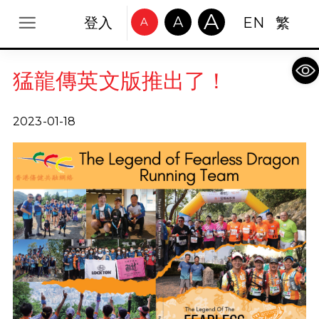
A
A
登入
EN
繁
A
Op
猛龍傳英文版推出了！
2023-01-18