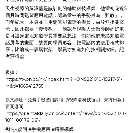
天生視障的黃澤儒是該計劃的輔助科技導師，他當初花近5
個月時間熟習應用電話，認為當中的手勢最為「難教」，
而年紀大、本身並非用開智能電話的學員，由於無相關概
念，因此都要「慢慢教」。他認為視障人士做導師的好處
是可設身處地知道學員需要及想法，例如他們未必知道電
話屏幕的畫面，故要向學員形容，把電話內的應用程式排
序，比喻成一層層貨架、學員才知道如何按相關按鈕。記
者莊得盈
https://tv.on.cc/hk/index.html?i=ONS221010-15217-31-
M&d=1665412755
原文網址：免費手機應用課程 助視障者科技復明 | 東方日報 | 
https://orientaldaily.on.cc/content/news/odn-20221011-
1011_00176_061/
#科技復明
#手機應用
#殘疾導師