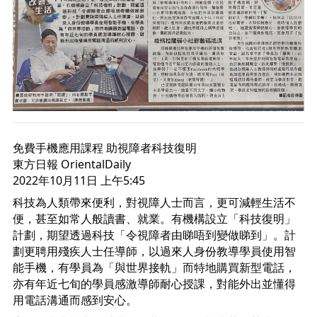
免費手機應用課程 助視障者科技復明 
東方日報 OrientalDaily
2022年10月11日 上午5:45
科技為人類帶來便利，對視障人士而言，更可減輕生活不
便，甚至如常人般讀書、就業。有機構設立「科技復明」
計劃，期望透過科技「令視障者由睇唔到變做睇到」。計
劃更聘用殘疾人士任導師，以過來人身份教導學員使用智
能手機，有學員為「與世界接軌」而特地購買新型電話，
亦有年近七旬的學員感激導師耐心授課，對能外出並懂得
用電話溝通而感到安心。