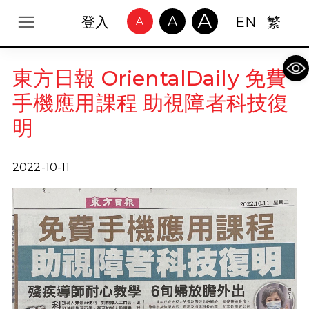
A
A
登入
EN
繁
A
Op
東方日報 OrientalDaily 免費
手機應用課程 助視障者科技復
明
2022-10-11