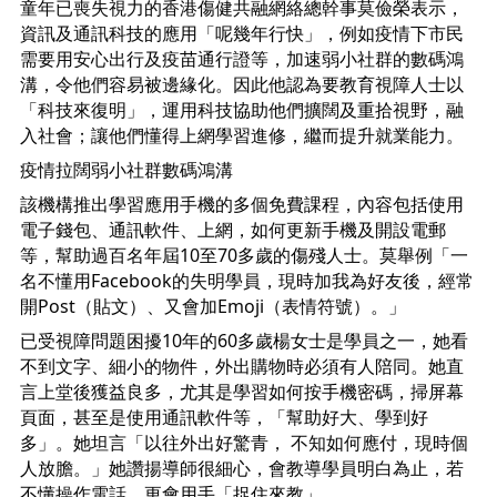
童年已喪失視力的香港傷健共融網絡總幹事莫儉榮表示，
資訊及通訊科技的應用「呢幾年行快」，例如疫情下市民
需要用安心出行及疫苗通行證等，加速弱小社群的數碼鴻
溝，令他們容易被邊緣化。因此他認為要教育視障人士以
「科技來復明」，運用科技協助他們擴闊及重拾視野，融
入社會；讓他們懂得上網學習進修，繼而提升就業能力。
疫情拉闊弱小社群數碼鴻溝
該機構推出學習應用手機的多個免費課程，內容包括使用
電子錢包、通訊軟件、上網，如何更新手機及開設電郵
等，幫助過百名年屆10至70多歲的傷殘人士。莫舉例「一
名不懂用Facebook的失明學員，現時加我為好友後，經常
開Post（貼文）、又會加Emoji（表情符號）。」
已受視障問題困擾10年的60多歲楊女士是學員之一，她看
不到文字、細小的物件，外出購物時必須有人陪同。她直
言上堂後獲益良多，尤其是學習如何按手機密碼，掃屏幕
頁面，甚至是使用通訊軟件等，「幫助好大、學到好
多」。她坦言「以往外出好驚青， 不知如何應付，現時個
人放膽。」她讚揚導師很細心，會教導學員明白為止，若
不懂操作電話，更會用手「捉住來教」。