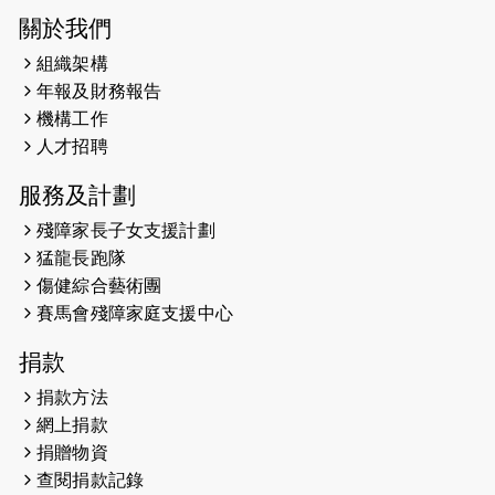
2025-03-21
《猛龍傳之誰怕誰》微電影首映禮
關於我們
組織架構
2025-02-20
領跑員 李國基 歌曲傳情 引發你既共鳴
年報及財務報告
2025-02-06
運動筆記專訪 挑戰首次於主場跑出
機構工作
Sub3 專訪視障跑手李振輝：「我很
人才招聘
有信心做到！」
服務及計劃
2025-02-05
猛龍視障隊員李振輝將於2月9號渣打
殘障家長子女支援計劃
馬拉松與猛龍國際共融大使Lukas
猛龍長跑隊
Wambua Muteti一同首次挑戰渣打
傷健綜合藝術團
馬拉松sub3的成績！
賽馬會殘障家庭支援中心
2025-01-27
2025盲人觀星傷健黃昏營 X #香港傷
捐款
健共融網絡
捐款方法
2024-12-31
撐猛龍跑渣馬 【傷健同心 一起走得更
網上捐款
遠】
捐贈物資
查閱捐款記錄
2024-12-10
聖保羅書院同學會 X #香港傷建共融