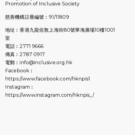
Promotion of Inclusive Society
2025-07-23
諾德猛龍越野跑2025
慈善機構註冊編號︰91/11809
2025-06-27
🔥熱招中：體育康復及公眾教育助理
地址︰香港九龍佐敦上海街80號華海廣場10樓1001
🌟
室
2025-06-15
猛龍傳之誰怕誰包場｜感謝盛世商龍
電話︰2771 9666
會及愛。匯聚商龍會支持！
傳真︰2787 0917
電郵︰
info@inclusive.org.hk
2025-06-09
《猛龍傳之誰怕誰》電影欣賞 - 感謝
Facebook︰
前香港勞工及福利局局長蕭偉強先
https://www.facebook.com/hknpis1
生，GBS，JP出席
Instagram︰
2025-06-06
《為你喝采陳百強歌迷會》慷慨贊助
https://www.instagram.com/hknpis_/
38張門票欣賞香港中樂團 X 陳百強 —
今宵多珍重音樂會
2025-03-31
猛龍慈善跑 2025公開報名名額已滿，
尚餘20個慈善名額報名！！