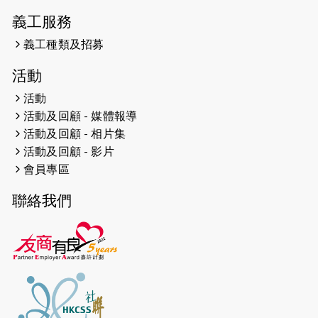
網絡 -- 《得寵先生》電影欣賞會兩院
義工服務
滿座！
義工種類及招募
2024-12-01
五百健兒參與「諾德猛龍越野跑
活動
2024」 為傷健、種族、跨代共融拼勁
活動
2024-11-17
猛龍毅行40 - 超越殘障 成就非凡
活動及回顧 - 媒體報導
活動及回顧 - 相片集
2024-10-30
連續第七年獲得 #香港中小型企業總
活動及回顧 - 影片
商會「#友商有良」嘉許計劃的嘉許
會員專區
2024-10-30
連續第七年獲得 #香港中小型企業總
聯絡我們
商會「#友商有良」嘉許計劃的嘉許
2024-09-30
港鐵Chill Fun鐵路樂園 邀1.5萬視聽
障等人士入場試玩
2024-09-24
The News from St. Paul's 2023-
2024 is published.