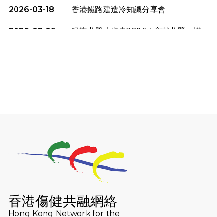
2026-03-18
香港鐵路建造冷知識分享會
2026-02-05
猛龍戈壁大步走2026｜穿越戈壁．燃
起不屈之火
2026-01-06
渣馬挑戰: 猛龍「猛將」幪眼跑全馬 |
喚起公眾關注傷健平等參與體育運
動！
2025-12-07
12月7日「諾德猛龍越野跑 2025」順
利舉行
2025-10-23
布達佩斯馬拉松之旅
2025-09-08
渣打香港馬拉松2026 慈善計劃
2025-08-12
Lockton Fearless Dragon Trail
Run 2025
香港傷健共融網絡
Hong Kong Network for the
2025-08-07
諾德 x 猛龍慈善共融音樂夜2025