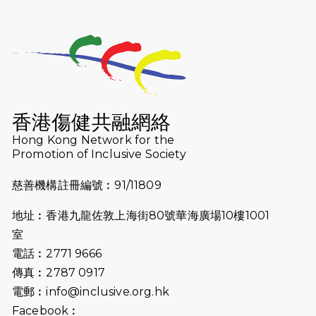
利舉行
2025-10-23
布達佩斯馬拉松之旅
2025-09-08
渣打香港馬拉松2026 慈善計劃
2025-08-12
Lockton Fearless Dragon Trail
Run 2025
香港傷健共融網絡
Hong Kong Network for the
2025-08-07
諾德 x 猛龍慈善共融音樂夜2025
Promotion of Inclusive Society
2025-07-23
諾德猛龍越野跑2025
慈善機構註冊編號︰91/11809
2025-06-27
🔥熱招中：體育康復及公眾教育助理
地址︰香港九龍佐敦上海街80號華海廣場10樓1001
🌟
室
2025-06-15
猛龍傳之誰怕誰包場｜感謝盛世商龍
電話︰2771 9666
會及愛。匯聚商龍會支持！
傳真︰2787 0917
電郵︰
info@inclusive.org.hk
2025-06-09
《猛龍傳之誰怕誰》電影欣賞 - 感謝
Facebook︰
前香港勞工及福利局局長蕭偉強先