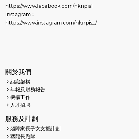
https://www.facebook.com/hknpis1
生，GBS，JP出席
Instagram︰
2025-06-06
《為你喝采陳百強歌迷會》慷慨贊助
https://www.instagram.com/hknpis_/
38張門票欣賞香港中樂團 X 陳百強 —
今宵多珍重音樂會
2025-03-31
猛龍慈善跑 2025公開報名名額已滿，
尚餘20個慈善名額報名！！
2025-03-21
《猛龍傳之誰怕誰》微電影首映禮
關於我們
組織架構
2025-02-20
領跑員 李國基 歌曲傳情 引發你既共鳴
年報及財務報告
2025-02-06
運動筆記專訪 挑戰首次於主場跑出
機構工作
Sub3 專訪視障跑手李振輝：「我很
人才招聘
有信心做到！」
服務及計劃
2025-02-05
猛龍視障隊員李振輝將於2月9號渣打
殘障家長子女支援計劃
馬拉松與猛龍國際共融大使Lukas
猛龍長跑隊
Wambua Muteti一同首次挑戰渣打