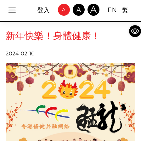
A
A
登入
EN
繁
A
Op
新年快樂！身體健康！
2024-02-10