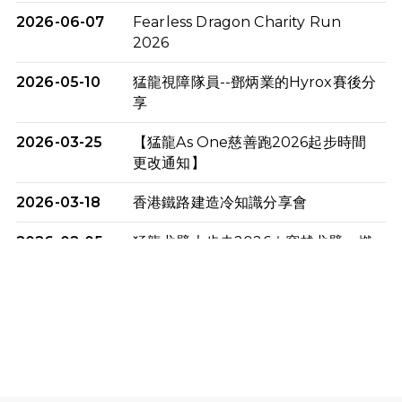
2026-06-07
Fearless Dragon Charity Run
2026
2026-05-10
猛龍視障隊員--鄧炳業的Hyrox賽後分
享
2026-03-25
【猛龍As One慈善跑2026起步時間
更改通知】
2026-03-18
香港鐵路建造冷知識分享會
2026-02-05
猛龍戈壁大步走2026｜穿越戈壁．燃
起不屈之火
2026-01-06
渣馬挑戰: 猛龍「猛將」幪眼跑全馬 |
喚起公眾關注傷健平等參與體育運
動！
2025-12-07
12月7日「諾德猛龍越野跑 2025」順