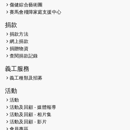
傷健綜合藝術團
馬拉松sub3的成績！
賽馬會殘障家庭支援中心
2025-01-27
2025盲人觀星傷健黃昏營 X #香港傷
捐款
健共融網絡
捐款方法
2024-12-31
撐猛龍跑渣馬 【傷健同心 一起走得更
網上捐款
遠】
捐贈物資
查閱捐款記錄
2024-12-10
聖保羅書院同學會 X #香港傷建共融
網絡 -- 《得寵先生》電影欣賞會兩院
義工服務
滿座！
義工種類及招募
2024-12-01
五百健兒參與「諾德猛龍越野跑
活動
2024」 為傷健、種族、跨代共融拼勁
活動
2024-11-17
猛龍毅行40 - 超越殘障 成就非凡
活動及回顧 - 媒體報導
活動及回顧 - 相片集
2024-10-30
連續第七年獲得 #香港中小型企業總
活動及回顧 - 影片
商會「#友商有良」嘉許計劃的嘉許
會員專區