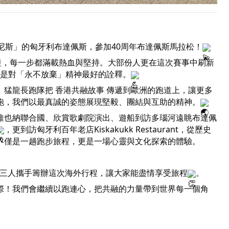
尼斯」的匈牙利布達佩斯，參加40周年布達佩斯馬拉松！
短，每一步都滿載熱血與堅持。大部份人更在這次賽事中刷新
是對「永不放棄」精神最好的詮釋。
猛龍長跑隊把 香港共融故事 傳遞到歐洲的跑道上，讓更多
跑，我們以最真誠的姿態展現堅毅、團結與互助的精神。
維也納聯合國、欣賞歌劇院演出、遊船到訪多瑙河遠眺布達佩
，更到訪匈牙利百年老店Kiskakukk Restaurant，從歷史
不僅是一趟跑步旅程，更是一場心靈與文化探索的體驗。
oyce，三人攜手籌辦這次海外行程，讓大家能盡情享受旅程
。
際！我們會繼續以跑連心，把共融的力量帶到世界每一個角