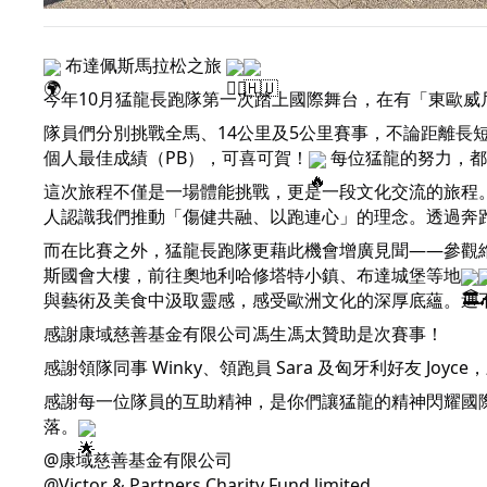
布達佩斯馬拉松之旅
今年10月猛龍長跑隊第一次踏上國際舞台，在有「東歐威
隊員們分別挑戰全馬、14公里及5公里賽事，不論距離長
個人最佳成績（PB），可喜可賀！
每位猛龍的努力，都
這次旅程不僅是一場體能挑戰，更是一段文化交流的旅程。
人認識我們推動「傷健共融、以跑連心」的理念。透過奔
而在比賽之外，猛龍長跑隊更藉此機會增廣見聞——參觀
斯國會大樓，前往奧地利哈修塔特小鎮、布達城堡等地
與藝術及美食中汲取靈感，感受歐洲文化的深厚底蘊。這
感謝康域慈善基金有限公司馮生馮太贊助是次賽事！
感謝領隊同事 Winky、領跑員 Sara 及匈牙利好友 J
感謝每一位隊員的互助精神，是你們讓猛龍的精神閃耀國
落。
@康域慈善基金有限公司
@Victor & Partners Charity Fund limited