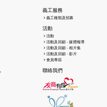
2025-01-27
2025盲人觀星傷健黃昏營 X #香港
傷健共融網絡
義工服務
義工種類及招募
2024-12-31
撐猛龍跑渣馬 【傷健同心 一起走得
更遠】
活動
2024-12-10
聖保羅書院同學會 X #香港傷建共融
活動
網絡 -- 《得寵先生》電影欣賞會兩
活動及回顧 - 媒體報導
院滿座！
活動及回顧 - 相片集
活動及回顧 - 影片
2024-12-01
五百健兒參與「諾德猛龍越野跑
會員專區
2024」 為傷健、種族、跨代共融拼
勁
聯絡我們
心
2024-11-17
猛龍毅行40 - 超越殘障 成就非凡
2024-10-30
連續第七年獲得 #香港中小型企業總
商會「#友商有良」嘉許計劃的嘉許
2024-10-30
連續第七年獲得 #香港中小型企業總