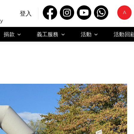
A
登入
ty
捐款
義工服務
活動
活動回