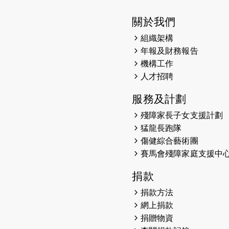
關於我們
組織架構
年報及財務報告
機構工作
人才招聘
服務及計劃
殘障家長子女支援計劃
猛龍長跑隊
傷健綜合藝術團
賽馬會殘障家庭支援中
捐款
捐款方法
網上捐款
捐贈物資