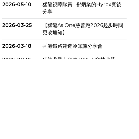
2026-05-10
猛龍視障隊員--鄧炳業的Hyrox賽後
分享
2026-03-25
【猛龍As One慈善跑2026起步時間
更改通知】
2026-03-18
香港鐵路建造冷知識分享會
2026-02-05
猛龍戈壁大步走2026｜穿越戈壁．
燃起不屈之火
2026-01-06
渣馬挑戰: 猛龍「猛將」幪眼跑全馬 |
喚起公眾關注傷健平等參與體育運
動！
2025-12-07
12月7日「諾德猛龍越野跑 2025」
順利舉行
2025-10-23
布達佩斯馬拉松之旅