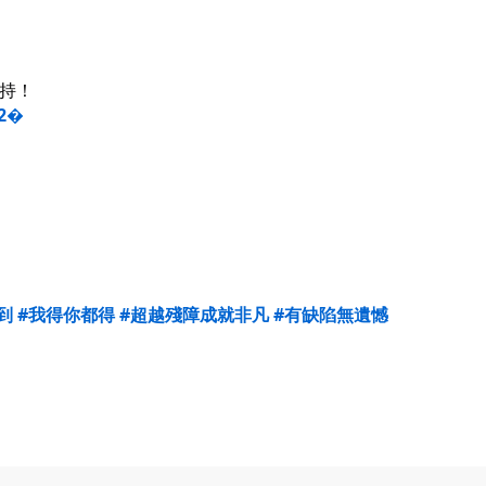
支持！
12�
到
#我得你都得
#超越殘障成就非凡
#有缺陷無遺憾