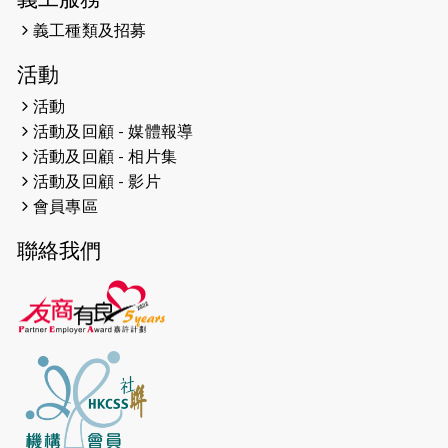
滿座！
義工種類及招募
2024-12-01
五百健兒參與「諾德猛龍越野跑
活動
2024」 為傷健、種族、跨代共融拼勁
活動
2024-11-17
猛龍毅行40 - 超越殘障 成就非凡
活動及回顧 - 媒體報導
活動及回顧 - 相片集
2024-10-30
連續第七年獲得 #香港中小型企業總
活動及回顧 - 影片
商會「#友商有良」嘉許計劃的嘉許
會員專區
2024-10-30
連續第七年獲得 #香港中小型企業總
聯絡我們
商會「#友商有良」嘉許計劃的嘉許
2024-09-30
港鐵Chill Fun鐵路樂園 邀1.5萬視聽
障等人士入場試玩
2024-09-24
The News from St. Paul's 2023-
2024 is published.
2024-09-19
抽唔到 #渣打馬拉松 唔緊要，猛龍 X