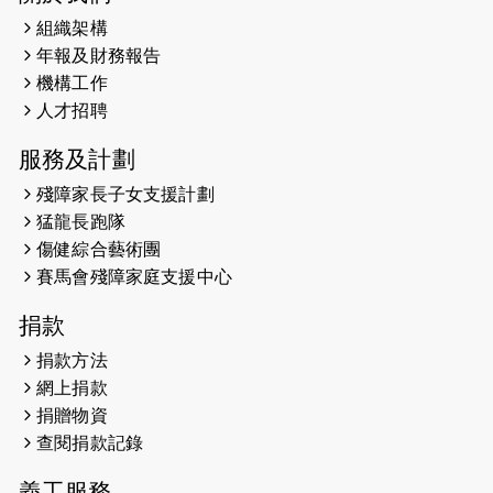
組織架構
2025-02-20
領跑員 李國基 歌曲傳情 引發你既共鳴
年報及財務報告
2025-02-06
運動筆記專訪 挑戰首次於主場跑出
機構工作
Sub3 專訪視障跑手李振輝：「我很
人才招聘
有信心做到！」
服務及計劃
2025-02-05
猛龍視障隊員李振輝將於2月9號渣打
殘障家長子女支援計劃
馬拉松與猛龍國際共融大使Lukas
猛龍長跑隊
Wambua Muteti一同首次挑戰渣打
傷健綜合藝術團
馬拉松sub3的成績！
賽馬會殘障家庭支援中心
2025-01-27
2025盲人觀星傷健黃昏營 X #香港傷
捐款
健共融網絡
捐款方法
2024-12-31
撐猛龍跑渣馬 【傷健同心 一起走得更
網上捐款
遠】
捐贈物資
查閱捐款記錄
2024-12-10
聖保羅書院同學會 X #香港傷建共融
網絡 -- 《得寵先生》電影欣賞會兩院
義工服務