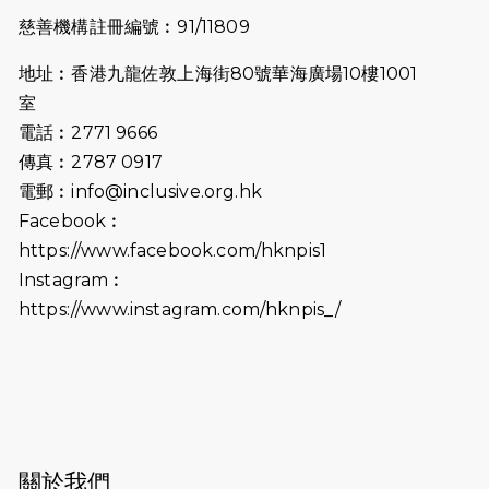
2025-07-23
諾德猛龍越野跑2025
慈善機構註冊編號︰91/11809
2025-06-27
🔥熱招中：體育康復及公眾教育助理
地址︰香港九龍佐敦上海街80號華海廣場10樓1001
🌟
室
2025-06-15
猛龍傳之誰怕誰包場｜感謝盛世商龍
電話︰2771 9666
會及愛。匯聚商龍會支持！
傳真︰2787 0917
電郵︰
info@inclusive.org.hk
2025-06-09
《猛龍傳之誰怕誰》電影欣賞 - 感謝
Facebook︰
前香港勞工及福利局局長蕭偉強先
https://www.facebook.com/hknpis1
生，GBS，JP出席
Instagram︰
2025-06-06
《為你喝采陳百強歌迷會》慷慨贊助
https://www.instagram.com/hknpis_/
38張門票欣賞香港中樂團 X 陳百強 —
今宵多珍重音樂會
2025-03-31
猛龍慈善跑 2025公開報名名額已滿，
尚餘20個慈善名額報名！！
2025-03-21
《猛龍傳之誰怕誰》微電影首映禮
關於我們