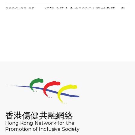
2026-02-05
猛龍戈壁大步走2026｜穿越戈壁．燃
起不屈之火
2026-01-06
渣馬挑戰: 猛龍「猛將」幪眼跑全馬 |
喚起公眾關注傷健平等參與體育運
動！
2025-12-07
12月7日「諾德猛龍越野跑 2025」順
利舉行
2025-10-23
布達佩斯馬拉松之旅
2025-09-08
渣打香港馬拉松2026 慈善計劃
2025-08-12
Lockton Fearless Dragon Trail
Run 2025
香港傷健共融網絡
Hong Kong Network for the
2025-08-07
諾德 x 猛龍慈善共融音樂夜2025
Promotion of Inclusive Society