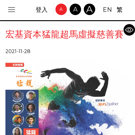
A
A
登入
EN
繁
A
Op
宏基資本猛龍超馬虛擬慈善賽
2021-11-28