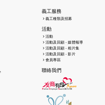
38張門票欣賞香港中樂團 X 陳百強
— 今宵多珍重音樂會
義工服務
2025-03-31
猛龍慈善跑 2025公開報名名額已
義工種類及招募
滿，尚餘20個慈善名額報名！！
活動
2025-03-21
《猛龍傳之誰怕誰》微電影首映禮
活動
活動及回顧 - 媒體報導
2025-02-20
領跑員 李國基 歌曲傳情 引發你既共
活動及回顧 - 相片集
鳴
活動及回顧 - 影片
2025-02-06
運動筆記專訪 挑戰首次於主場跑出
會員專區
Sub3 專訪視障跑手李振輝：「我很
聯絡我們
有信心做到！」
心
2025-02-05
猛龍視障隊員李振輝將於2月9號渣
打馬拉松與猛龍國際共融大使Lukas
Wambua Muteti一同首次挑戰渣
打馬拉松sub3的成績！