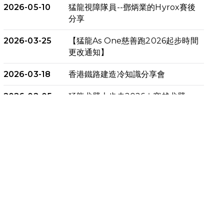
2026-05-10
猛龍視障隊員--鄧炳業的Hyrox賽後
分享
2026-03-25
【猛龍As One慈善跑2026起步時間
更改通知】
2026-03-18
香港鐵路建造冷知識分享會
2026-02-05
猛龍戈壁大步走2026｜穿越戈壁．
燃起不屈之火
2026-01-06
渣馬挑戰: 猛龍「猛將」幪眼跑全馬 |
喚起公眾關注傷健平等參與體育運
動！
2025-12-07
12月7日「諾德猛龍越野跑 2025」
順利舉行
2025-10-23
布達佩斯馬拉松之旅