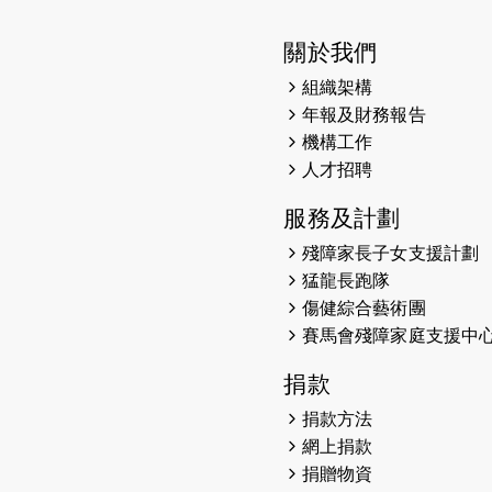
關於我們
組織架構
年報及財務報告
機構工作
人才招聘
服務及計劃
殘障家長子女支援計劃
猛龍長跑隊
傷健綜合藝術團
賽馬會殘障家庭支援中
捐款
捐款方法
網上捐款
捐贈物資