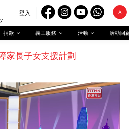
A
登入
ty
捐款
義工服務
活動
活動回
殘障家長子女支援計劃