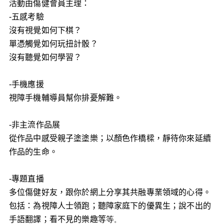
活動由傷健會員主理：
-
五感考驗
沒有視覺如何下棋？
單憑觸覺如何玩扭計骰？
沒有聽覺如何學習？
-
手機應援
視
障手機輔導員幫你排憂解難。
-
非主流作品展
從作品中感受親子塗塗樂；以顏色作橋樑，
靜待你來延續
作品的生命。
-
專題直播
多
位傷健好友，跟你於網上分享其共融專業領域的心得。
包括：
為視障人士領跑；聽障家庭下的優異生；說不出的
手語翻譯；
看不見的樂趣等
等
。