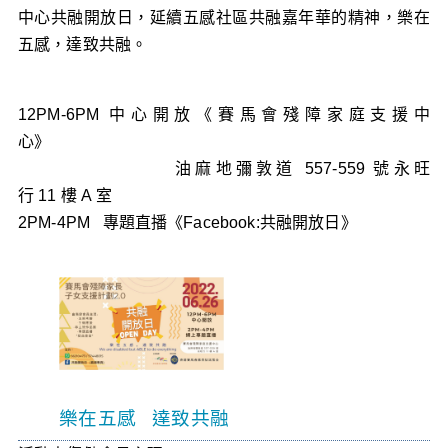
中心共融開放日，延續五感社區共融嘉年華的精神，樂在
五感，
達致共融。
12PM-6PM
中心開放
《
賽馬會殘障家庭支援中
心》
油麻地彌敦道
557-559
號永旺
行
11
樓
A
室
2PM-4PM
專題直播《
Facebook:
共融開放日》
樂在五感
達致共融