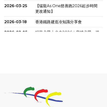
2026-03-25
【猛龍As One慈善跑2026起步時間
更改通知】
2026-03-18
香港鐵路建造冷知識分享會
2026-02-05
猛龍戈壁大步走2026｜穿越戈壁．燃
起不屈之火
2026-01-06
渣馬挑戰: 猛龍「猛將」幪眼跑全馬 |
喚起公眾關注傷健平等參與體育運
動！
2025-12-07
12月7日「諾德猛龍越野跑 2025」順
利舉行
2025-10-23
布達佩斯馬拉松之旅
2025-09-08
渣打香港馬拉松2026 慈善計劃
2025-08-12
Lockton Fearless Dragon Trail