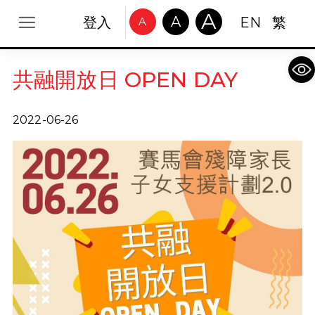
A
A
登入
EN
繁
A
Op
共融開放日 OPEN DAY
2022-06-26