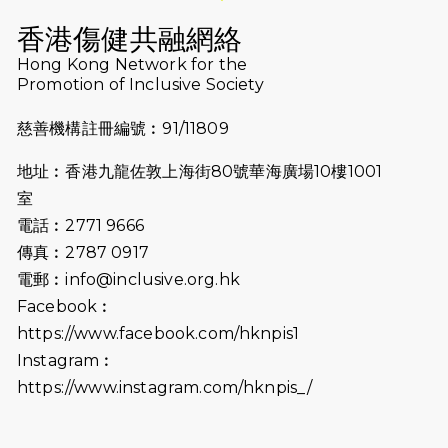
Run 2025
香港傷健共融網絡
Hong Kong Network for the
2025-08-07
諾德 x 猛龍慈善共融音樂夜2025
Promotion of Inclusive Society
2025-07-23
諾德猛龍越野跑2025
慈善機構註冊編號︰91/11809
2025-06-27
🔥熱招中：體育康復及公眾教育助理
地址︰香港九龍佐敦上海街80號華海廣場10樓1001
🌟
室
2025-06-15
猛龍傳之誰怕誰包場｜感謝盛世商龍
電話︰2771 9666
會及愛。匯聚商龍會支持！
傳真︰2787 0917
電郵︰
info@inclusive.org.hk
2025-06-09
《猛龍傳之誰怕誰》電影欣賞 - 感謝
Facebook︰
前香港勞工及福利局局長蕭偉強先
https://www.facebook.com/hknpis1
生，GBS，JP出席
Instagram︰
2025-06-06
《為你喝采陳百強歌迷會》慷慨贊助
https://www.instagram.com/hknpis_/
38張門票欣賞香港中樂團 X 陳百強 —
今宵多珍重音樂會