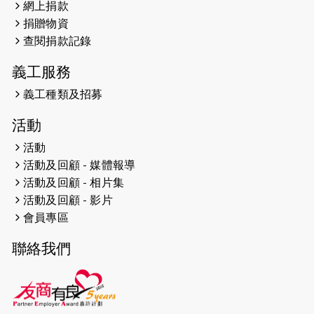
網上捐款
遠】
捐贈物資
查閱捐款記錄
2024-12-10
聖保羅書院同學會 X #香港傷建共融
網絡 -- 《得寵先生》電影欣賞會兩院
義工服務
滿座！
義工種類及招募
2024-12-01
五百健兒參與「諾德猛龍越野跑
活動
2024」 為傷健、種族、跨代共融拼勁
活動
2024-11-17
猛龍毅行40 - 超越殘障 成就非凡
活動及回顧 - 媒體報導
活動及回顧 - 相片集
2024-10-30
連續第七年獲得 #香港中小型企業總
活動及回顧 - 影片
商會「#友商有良」嘉許計劃的嘉許
會員專區
2024-10-30
連續第七年獲得 #香港中小型企業總
聯絡我們
商會「#友商有良」嘉許計劃的嘉許
2024-09-30
港鐵Chill Fun鐵路樂園 邀1.5萬視聽
障等人士入場試玩