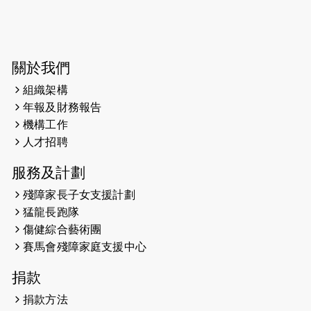
2025-03-31
猛龍慈善跑 2025公開報名名額已滿，
尚餘20個慈善名額報名！！
2025-03-21
《猛龍傳之誰怕誰》微電影首映禮
關於我們
組織架構
2025-02-20
領跑員 李國基 歌曲傳情 引發你既共鳴
年報及財務報告
2025-02-06
運動筆記專訪 挑戰首次於主場跑出
機構工作
Sub3 專訪視障跑手李振輝：「我很
人才招聘
有信心做到！」
服務及計劃
2025-02-05
猛龍視障隊員李振輝將於2月9號渣打
殘障家長子女支援計劃
馬拉松與猛龍國際共融大使Lukas
猛龍長跑隊
Wambua Muteti一同首次挑戰渣打
傷健綜合藝術團
馬拉松sub3的成績！
賽馬會殘障家庭支援中心
2025-01-27
2025盲人觀星傷健黃昏營 X #香港傷
捐款
健共融網絡
捐款方法
2024-12-31
撐猛龍跑渣馬 【傷健同心 一起走得更