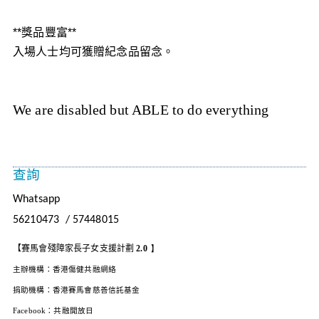
**
獎品豐富
**
入場人士均可獲贈紀念品留念。
We are disabled but ABLE to do everything
查詢
Whatsapp
56210473 / 57448015
【
賽馬會殘障家長子女支援計劃
2.0
】
主辦機構：香港傷健共融網絡
捐助機構：香港賽馬會慈善信託基金
Facebook
：共融開放日