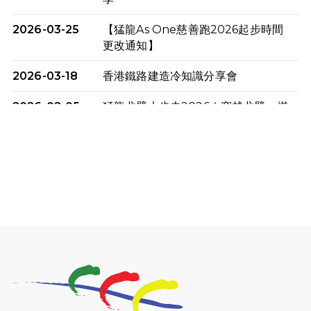
2026-03-25
【猛龍As One慈善跑2026起步時間
更改通知】
2026-03-18
香港鐵路建造冷知識分享會
2026-02-05
猛龍戈壁大步走2026｜穿越戈壁．燃
起不屈之火
2026-01-06
渣馬挑戰: 猛龍「猛將」幪眼跑全馬 |
喚起公眾關注傷健平等參與體育運
動！
2025-12-07
12月7日「諾德猛龍越野跑 2025」順
利舉行
2025-10-23
布達佩斯馬拉松之旅
2025-09-08
渣打香港馬拉松2026 慈善計劃