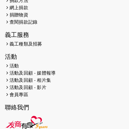
捐款方法
2024-12-31
撐猛龍跑渣馬 【傷健同心 一起走得更
網上捐款
遠】
捐贈物資
查閱捐款記錄
2024-12-10
聖保羅書院同學會 X #香港傷建共融
網絡 -- 《得寵先生》電影欣賞會兩院
義工服務
滿座！
義工種類及招募
2024-12-01
五百健兒參與「諾德猛龍越野跑
活動
2024」 為傷健、種族、跨代共融拼勁
活動
2024-11-17
猛龍毅行40 - 超越殘障 成就非凡
活動及回顧 - 媒體報導
活動及回顧 - 相片集
2024-10-30
連續第七年獲得 #香港中小型企業總
活動及回顧 - 影片
商會「#友商有良」嘉許計劃的嘉許
會員專區
2024-10-30
連續第七年獲得 #香港中小型企業總
聯絡我們
商會「#友商有良」嘉許計劃的嘉許
2024-09-30
港鐵Chill Fun鐵路樂園 邀1.5萬視聽
障等人士入場試玩