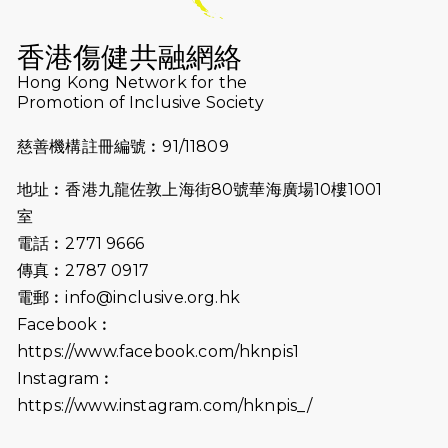
2025-08-12
Lockton Fearless Dragon Trail
Run 2025
香港傷健共融網絡
Hong Kong Network for the
2025-08-07
諾德 x 猛龍慈善共融音樂夜2025
Promotion of Inclusive Society
2025-07-23
諾德猛龍越野跑2025
慈善機構註冊編號︰91/11809
2025-06-27
🔥熱招中：體育康復及公眾教育助理
地址︰香港九龍佐敦上海街80號華海廣場10樓1001
🌟
室
2025-06-15
猛龍傳之誰怕誰包場｜感謝盛世商龍
電話︰2771 9666
會及愛。匯聚商龍會支持！
傳真︰2787 0917
電郵︰
info@inclusive.org.hk
2025-06-09
《猛龍傳之誰怕誰》電影欣賞 - 感謝
Facebook︰
前香港勞工及福利局局長蕭偉強先
https://www.facebook.com/hknpis1
生，GBS，JP出席
Instagram︰
2025-06-06
《為你喝采陳百強歌迷會》慷慨贊助
https://www.instagram.com/hknpis_/
38張門票欣賞香港中樂團 X 陳百強 —
今宵多珍重音樂會