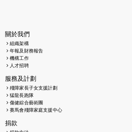
2025-03-31
猛龍慈善跑 2025公開報名名額已滿，
尚餘20個慈善名額報名！！
2025-03-21
《猛龍傳之誰怕誰》微電影首映禮
關於我們
組織架構
2025-02-20
領跑員 李國基 歌曲傳情 引發你既共鳴
年報及財務報告
2025-02-06
運動筆記專訪 挑戰首次於主場跑出
機構工作
Sub3 專訪視障跑手李振輝：「我很
人才招聘
有信心做到！」
服務及計劃
2025-02-05
猛龍視障隊員李振輝將於2月9號渣打
殘障家長子女支援計劃
馬拉松與猛龍國際共融大使Lukas
猛龍長跑隊
Wambua Muteti一同首次挑戰渣打
傷健綜合藝術團
馬拉松sub3的成績！
賽馬會殘障家庭支援中心
2025-01-27
2025盲人觀星傷健黃昏營 X #香港傷
捐款
健共融網絡