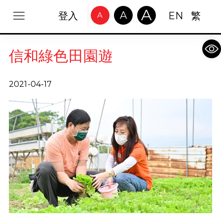
A
A
登入
EN
繁
A
Op
信和綠色田園遊
2021-04-17