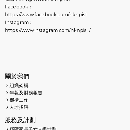
2025-06-09
《猛龍傳之誰怕誰》電影欣賞 - 感謝
Facebook︰
前香港勞工及福利局局長蕭偉強先
https://www.facebook.com/hknpis1
生，GBS，JP出席
Instagram︰
2025-06-06
《為你喝采陳百強歌迷會》慷慨贊助
https://www.instagram.com/hknpis_/
38張門票欣賞香港中樂團 X 陳百強 —
今宵多珍重音樂會
2025-03-31
猛龍慈善跑 2025公開報名名額已滿，
尚餘20個慈善名額報名！！
2025-03-21
《猛龍傳之誰怕誰》微電影首映禮
關於我們
組織架構
2025-02-20
領跑員 李國基 歌曲傳情 引發你既共鳴
年報及財務報告
2025-02-06
運動筆記專訪 挑戰首次於主場跑出
機構工作
Sub3 專訪視障跑手李振輝：「我很
人才招聘
有信心做到！」
服務及計劃
2025-02-05
猛龍視障隊員李振輝將於2月9號渣打
殘障家長子女支援計劃