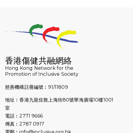
2025-12-07
12月7日「諾德猛龍越野跑 2025」順
利舉行
2025-10-23
布達佩斯馬拉松之旅
2025-09-08
渣打香港馬拉松2026 慈善計劃
2025-08-12
Lockton Fearless Dragon Trail
Run 2025
香港傷健共融網絡
Hong Kong Network for the
2025-08-07
諾德 x 猛龍慈善共融音樂夜2025
Promotion of Inclusive Society
2025-07-23
諾德猛龍越野跑2025
慈善機構註冊編號︰91/11809
2025-06-27
🔥熱招中：體育康復及公眾教育助理
地址︰香港九龍佐敦上海街80號華海廣場10樓1001
🌟
室
2025-06-15
猛龍傳之誰怕誰包場｜感謝盛世商龍
電話︰2771 9666
會及愛。匯聚商龍會支持！
傳真︰2787 0917
電郵︰
info@inclusive.org.hk