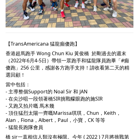
【TransAmericana 猛龍癲傻跑】
香港超馬跑手 
Wong Chun Kiu 黃俊橋
  於剛過去的週末
（2022年6月4-5日）帶領一眾跑手和猛龍隊員跑畢「
#癲
傻跑
」256 公里，感謝各方跑手支持！請收看第二天的精
選回顧！
當中包括：
- 主導整個Support的 Noal Sir 和 JAN 
- 在尖沙咀一段領著橋SIR挑戰幪眼跑的施SIR 
- 又跑又拍片嘅 馬木幾 
- 頂住猛烈太陽一齊嘅Marissa琪琪，Chun，Keith，
Alan，Fiona，Albert，Paul，小寶，CK 等等 
- 猛龍長跑隊會員 
橋 sir一直相信人類沒有極限。今年 ( 2022 ) 7月將挑戰第