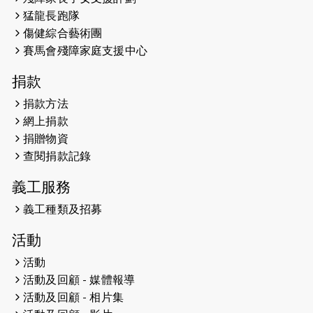
馬拉松與猛龍國際共融大使Lukas
猛龍長跑隊
Wambua Muteti一同首次挑戰渣打
傷健綜合藝術團
馬拉松sub3的成績！
賽馬會殘障家庭支援中心
2025-01-27
2025盲人觀星傷健黃昏營 X #香港傷
捐款
健共融網絡
捐款方法
2024-12-31
撐猛龍跑渣馬 【傷健同心 一起走得更
網上捐款
遠】
捐贈物資
查閱捐款記錄
2024-12-10
聖保羅書院同學會 X #香港傷建共融
網絡 -- 《得寵先生》電影欣賞會兩院
義工服務
滿座！
義工種類及招募
2024-12-01
五百健兒參與「諾德猛龍越野跑
活動
2024」 為傷健、種族、跨代共融拼勁
活動
2024-11-17
猛龍毅行40 - 超越殘障 成就非凡
活動及回顧 - 媒體報導
活動及回顧 - 相片集
2024-10-30
連續第七年獲得 #香港中小型企業總