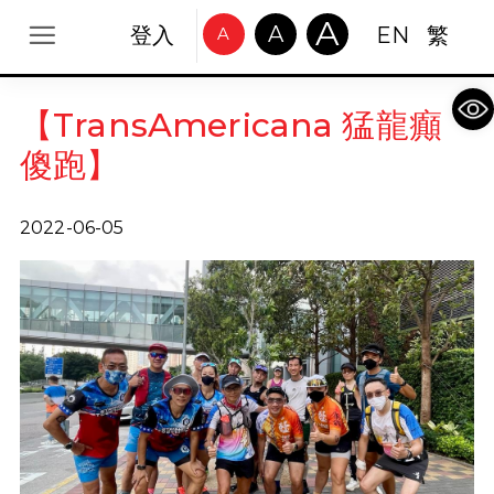
A
A
登入
EN
繁
A
Op
【TransAmericana 猛龍癲
傻跑】
2022-06-05