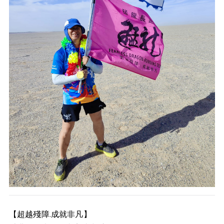
【超越殘障.成就非凡】