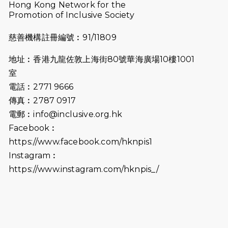
Hong Kong Network for the
2025-08-07
諾德 x 猛龍慈善共融音樂夜2025
Promotion of Inclusive Society
2025-07-23
諾德猛龍越野跑2025
慈善機構註冊編號︰91/11809
2025-06-27
🔥熱招中：體育康復及公眾教育助理
地址︰香港九龍佐敦上海街80號華海廣場10樓1001
🌟
室
2025-06-15
猛龍傳之誰怕誰包場｜感謝盛世商龍
電話︰2771 9666
會及愛。匯聚商龍會支持！
傳真︰2787 0917
電郵︰
info@inclusive.org.hk
2025-06-09
《猛龍傳之誰怕誰》電影欣賞 - 感謝
Facebook︰
前香港勞工及福利局局長蕭偉強先
https://www.facebook.com/hknpis1
生，GBS，JP出席
Instagram︰
2025-06-06
《為你喝采陳百強歌迷會》慷慨贊助
https://www.instagram.com/hknpis_/
38張門票欣賞香港中樂團 X 陳百強 —
今宵多珍重音樂會
2025-03-31
猛龍慈善跑 2025公開報名名額已滿，
尚餘20個慈善名額報名！！