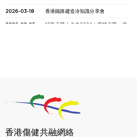
2026-03-18
香港鐵路建造冷知識分享會
2026-02-05
猛龍戈壁大步走2026｜穿越戈壁．燃
起不屈之火
2026-01-06
渣馬挑戰: 猛龍「猛將」幪眼跑全馬 |
喚起公眾關注傷健平等參與體育運
動！
2025-12-07
12月7日「諾德猛龍越野跑 2025」順
利舉行
2025-10-23
布達佩斯馬拉松之旅
2025-09-08
渣打香港馬拉松2026 慈善計劃
2025-08-12
Lockton Fearless Dragon Trail
Run 2025
香港傷健共融網絡