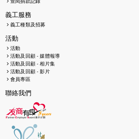
查閱捐款記錄
2024-12-10
聖保羅書院同學會 X #香港傷建共融
網絡 -- 《得寵先生》電影欣賞會兩院
義工服務
滿座！
義工種類及招募
2024-12-01
五百健兒參與「諾德猛龍越野跑
活動
2024」 為傷健、種族、跨代共融拼勁
活動
2024-11-17
猛龍毅行40 - 超越殘障 成就非凡
活動及回顧 - 媒體報導
活動及回顧 - 相片集
2024-10-30
連續第七年獲得 #香港中小型企業總
活動及回顧 - 影片
商會「#友商有良」嘉許計劃的嘉許
會員專區
2024-10-30
連續第七年獲得 #香港中小型企業總
聯絡我們
商會「#友商有良」嘉許計劃的嘉許
2024-09-30
港鐵Chill Fun鐵路樂園 邀1.5萬視聽
障等人士入場試玩
2024-09-24
The News from St. Paul's 2023-
2024 is published.