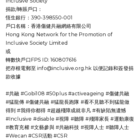
Inclusive Society
捐款/轉賬戶口：
恆生銀行：390-398550-001
戶口名稱：香港傷健共融網絡有限公司
Hong Kong Network for the Promotion of
Inclusive Society Limited
或
轉數快戶口FPS ID: 160807616
把存根電郵至
info@inclusive.org.hk
以便記錄和簽發捐
款收據
#共融 #Gobi108 #50plus #activeageing #傷健共融
#猛龍傳 #傷健共融 #猛龍長跑隊 #看不見聽不到猛龍做
得到 #我得你都得 #超越殘障成就非凡 #有缺陷無遺憾
#Inclusive #disable #視障 #聽障 #殘障家長 #運動康復
#教育充權 #文藝參與 #共融科技 #視障人士 #聽障人士
#Wecan #CSR活動 #CSR