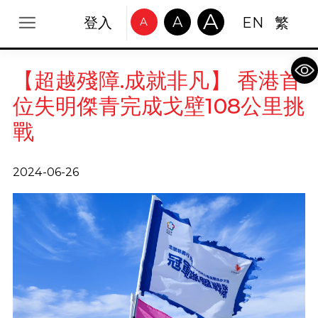
A
A
登入
EN
繁
A
Op
【超越殘障.成就非凡】 香港首
位失明傑青完成戈壁108公里挑
戰
2024-06-26