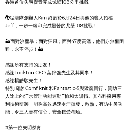
香港首位失明傑青完成戈壁108公里挑戰
🐉
猛龍隊創辦人Kim 終於於6月24日與他的聾人拍檔
Jeff，一步一腳印完成艱苦的戈壁108挑戰！
🏜️
面對沙塵暴；面對狂風；面對47度高溫，他們亦無懼困
難，永不停步！
🏜️
感謝所有支持的朋友！
感謝Lockton CEO 葉錦強先生及其同事！
感謝楊皓駿先生！
特別鳴謝 Comfiknit 和Fantastic-5與猛龍同行，贊助三
人途上的汗水管理功能運動T恤和太陽帽。其布料採用專
利技術研製，能夠高效迅速令汗揮發，散熱，有防中暑功
能，令三人更有信心，安全接受考驗。
#第一位失明傑青