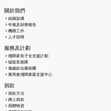
2025-03-21
《猛龍傳之誰怕誰》微電影首映禮
關於我們
組織架構
2025-02-20
領跑員 李國基 歌曲傳情 引發你既共鳴
年報及財務報告
2025-02-06
運動筆記專訪 挑戰首次於主場跑出
機構工作
Sub3 專訪視障跑手李振輝：「我很
人才招聘
有信心做到！」
服務及計劃
2025-02-05
猛龍視障隊員李振輝將於2月9號渣打
殘障家長子女支援計劃
馬拉松與猛龍國際共融大使Lukas
猛龍長跑隊
Wambua Muteti一同首次挑戰渣打
傷健綜合藝術團
馬拉松sub3的成績！
賽馬會殘障家庭支援中心
2025-01-27
2025盲人觀星傷健黃昏營 X #香港傷
捐款
健共融網絡
捐款方法
2024-12-31
撐猛龍跑渣馬 【傷健同心 一起走得更
網上捐款
遠】
捐贈物資