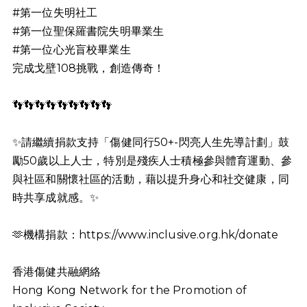
#第一位失明社工
#第一位聖保羅書院失明畢業生
#第一位心光盲校畢業生
完成戈壁108挑戰，創造傳奇！
👣
👣
👣
👣
👣
👣
👣
👣
👣
✨
請繼續捐款支持「傷健同行50+-閃亮人生先導計劃」鼓
勵50歲以上人士，特別是殘疾人士積極參與體育運動、參
與社區和關懷社區的活動，藉以提升身心和社交健康，同
時共享成就感。
✨
🫶
機構捐款：https://www.inclusive.org.hk/donate
香港傷健共融網絡
Hong Kong Network for the Promotion of