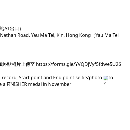
鐵站A1出口）
9 Nathan Road, Yau Ma Tei, Kln, Hong Kong（Yau Ma Tei 
終點相片上傳至 
https://forms.gle/YVQDjVyf5fdwe5U26
ecord, Start point and End point selfie/photo 
to 
ve a FINISHER medal in November 
