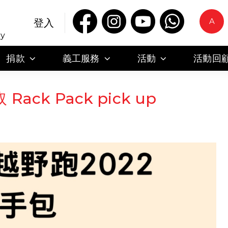
A
登入
ty
捐款
義工服務
活動
活動回
k Pack pick up