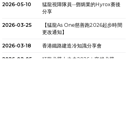
2026-05-10
猛龍視障隊員--鄧炳業的Hyrox賽後
分享
2026-03-25
【猛龍As One慈善跑2026起步時間
更改通知】
2026-03-18
香港鐵路建造冷知識分享會
2026-02-05
猛龍戈壁大步走2026｜穿越戈壁．
燃起不屈之火
2026-01-06
渣馬挑戰: 猛龍「猛將」幪眼跑全馬 |
喚起公眾關注傷健平等參與體育運
動！
2025-12-07
12月7日「諾德猛龍越野跑 2025」
順利舉行
2025-10-23
布達佩斯馬拉松之旅