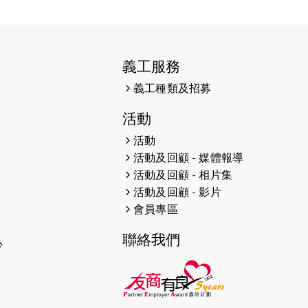
2025-01-27
2025盲人觀星傷健黃昏營 X #香港
傷健共融網絡
2024-12-31
撐猛龍跑渣馬 【傷健同心 一起走得
義工服務
更遠】
義工種類及招募
2024-12-10
聖保羅書院同學會 X #香港傷建共融
網絡 -- 《得寵先生》電影欣賞會兩
活動
院滿座！
活動
活動及回顧 - 媒體報導
2024-12-01
五百健兒參與「諾德猛龍越野跑
活動及回顧 - 相片集
2024」 為傷健、種族、跨代共融拼
活動及回顧 - 影片
勁
會員專區
2024-11-17
猛龍毅行40 - 超越殘障 成就非凡
聯絡我們
心
2024-10-30
連續第七年獲得 #香港中小型企業總
商會「#友商有良」嘉許計劃的嘉許
2024-10-30
連續第七年獲得 #香港中小型企業總