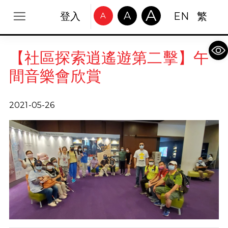
A
A
登入
EN
繁
A
Op
【社區探索逍遙遊第二擊】午
間音樂會欣賞
2021-05-26