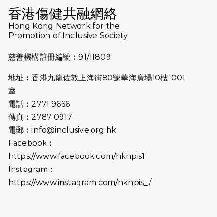
Run 2025
香港傷健共融網絡
Hong Kong Network for the
2025-08-07
諾德 x 猛龍慈善共融音樂夜2025
Promotion of Inclusive Society
2025-07-23
諾德猛龍越野跑2025
慈善機構註冊編號︰91/11809
2025-06-27
🔥熱招中：體育康復及公眾教育助理
地址︰香港九龍佐敦上海街80號華海廣場10樓1001
🌟
室
2025-06-15
猛龍傳之誰怕誰包場｜感謝盛世商龍
電話︰2771 9666
會及愛。匯聚商龍會支持！
傳真︰2787 0917
電郵︰
info@inclusive.org.hk
2025-06-09
《猛龍傳之誰怕誰》電影欣賞 - 感謝
Facebook︰
前香港勞工及福利局局長蕭偉強先
https://www.facebook.com/hknpis1
生，GBS，JP出席
Instagram︰
2025-06-06
《為你喝采陳百強歌迷會》慷慨贊助
https://www.instagram.com/hknpis_/
38張門票欣賞香港中樂團 X 陳百強 —
今宵多珍重音樂會