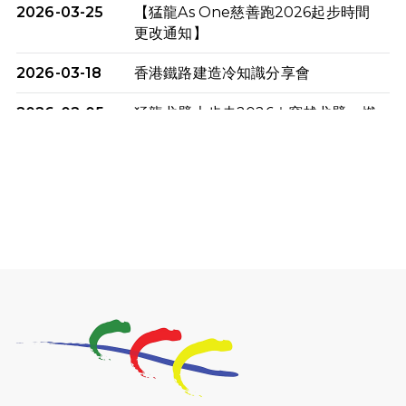
2026-03-25
【猛龍As One慈善跑2026起步時間
更改通知】
2026-03-18
香港鐵路建造冷知識分享會
2026-02-05
猛龍戈壁大步走2026｜穿越戈壁．燃
起不屈之火
2026-01-06
渣馬挑戰: 猛龍「猛將」幪眼跑全馬 |
喚起公眾關注傷健平等參與體育運
動！
2025-12-07
12月7日「諾德猛龍越野跑 2025」順
利舉行
2025-10-23
布達佩斯馬拉松之旅
2025-09-08
渣打香港馬拉松2026 慈善計劃
2025-08-12
Lockton Fearless Dragon Trail