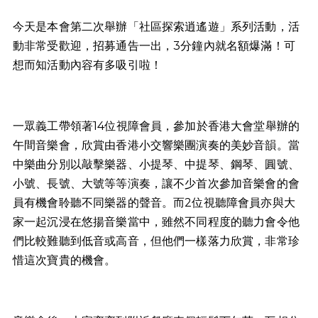
今天是本會第二次舉辦「社區探索逍遙遊」系列活動，活
動非常受歡迎，招募通告一出，3分鐘內就名額爆滿！可
想而知活動內容有多吸引啦！
一眾義工帶領著14位視障會員，參加於香港大會堂舉辦的
午間音樂會，欣賞由香港小交響樂團演奏的美妙音韻。當
中樂曲分別以敲擊樂器、小提琴、中提琴、鋼琴、圓號、
小號、長號、大號等等演奏，讓不少首次參加音樂會的會
員有機會聆聽不同樂器的聲音。而2位視聽障會員亦與大
家一起沉浸在悠揚音樂當中，雖然不同程度的聽力會令他
們比較難聽到低音或高音，但他們一樣落力欣賞，非常珍
惜這次寶貴的機會。