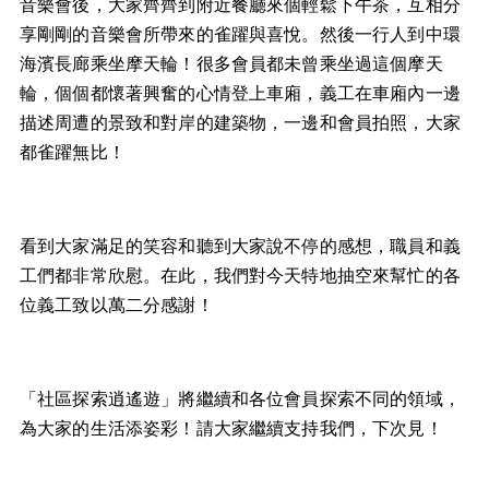
音樂會後，大家齊齊到附近餐廳來個輕鬆下午茶，互相分
享剛剛的音樂會所帶來的雀躍與喜悅。然後一行人到中環
海濱長廊乘坐摩天輪！很多會員都未曾乘坐過這個摩天
輪，個個都懷著興奮的心情登上車廂，義工在車廂內一邊
描述周遭的景致和對岸的建築物，一邊和會員拍照，大家
都雀躍無比！
看到大家滿足的笑容和聽到大家說不停的感想，職員和義
工們都非常欣慰。在此，我們對今天特地抽空來幫忙的各
位義工致以萬二分感謝！
「社區探索逍遙遊」將繼續和各位會員探索不同的領域，
為大家的生活添姿彩！請大家繼續支持我們，下次見！