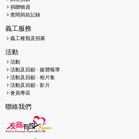
遠】
捐贈物資
查閱捐款記錄
2024-12-10
聖保羅書院同學會 X #香港傷建共融
網絡 -- 《得寵先生》電影欣賞會兩院
義工服務
滿座！
義工種類及招募
2024-12-01
五百健兒參與「諾德猛龍越野跑
活動
2024」 為傷健、種族、跨代共融拼勁
活動
2024-11-17
猛龍毅行40 - 超越殘障 成就非凡
活動及回顧 - 媒體報導
活動及回顧 - 相片集
2024-10-30
連續第七年獲得 #香港中小型企業總
活動及回顧 - 影片
商會「#友商有良」嘉許計劃的嘉許
會員專區
2024-10-30
連續第七年獲得 #香港中小型企業總
聯絡我們
商會「#友商有良」嘉許計劃的嘉許
2024-09-30
港鐵Chill Fun鐵路樂園 邀1.5萬視聽
障等人士入場試玩