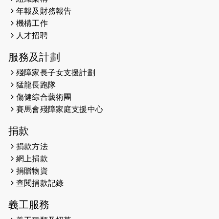
年報及財務報告
2025-02-06
運動筆記專訪 挑戰首次於主場跑出
機構工作
Sub3 專訪視障跑手李振輝：「我很
人才招聘
有信心做到！」
服務及計劃
2025-02-05
猛龍視障隊員李振輝將於2月9號渣打
殘障家長子女支援計劃
馬拉松與猛龍國際共融大使Lukas
猛龍長跑隊
Wambua Muteti一同首次挑戰渣打
傷健綜合藝術團
馬拉松sub3的成績！
賽馬會殘障家庭支援中心
2025-01-27
2025盲人觀星傷健黃昏營 X #香港傷
捐款
健共融網絡
捐款方法
2024-12-31
撐猛龍跑渣馬 【傷健同心 一起走得更
網上捐款
遠】
捐贈物資
查閱捐款記錄
2024-12-10
聖保羅書院同學會 X #香港傷建共融
網絡 -- 《得寵先生》電影欣賞會兩院
義工服務
滿座！