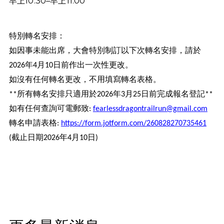
早上10:30–早上11:00
特別轉名安排：
如因事未能出席，大會特別制訂以下次轉名安排，請於
年
月
日前作出一次性更改。
2026
4
10
如沒有任何轉名更改，不用填寫轉名表格。
所有轉名安排只適用於
年
月
日前完成報名登記
**
2026
3
25
**
如有任何查詢可電郵致
:
fearlessdragontrailrun@gmail.com
轉名申請表格
:
https://form.jotform.com/260828270735461
截止日期
年
月
日
(
2026
4
10
)