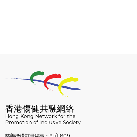
2026-02-05
猛龍戈壁大步走2026｜穿越戈壁．燃
起不屈之火
2026-01-06
渣馬挑戰: 猛龍「猛將」幪眼跑全馬 |
喚起公眾關注傷健平等參與體育運
動！
2025-12-07
12月7日「諾德猛龍越野跑 2025」順
利舉行
2025-10-23
布達佩斯馬拉松之旅
2025-09-08
渣打香港馬拉松2026 慈善計劃
2025-08-12
Lockton Fearless Dragon Trail
Run 2025
香港傷健共融網絡
Hong Kong Network for the
2025-08-07
諾德 x 猛龍慈善共融音樂夜2025
Promotion of Inclusive Society
2025-07-23
諾德猛龍越野跑2025
慈善機構註冊編號︰91/11809