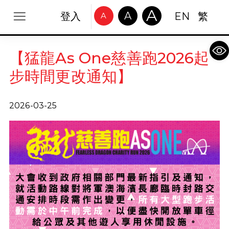
A
A
登入
EN
繁
A
Op
【猛龍As One慈善跑2026起
步時間更改通知】
2026-03-25