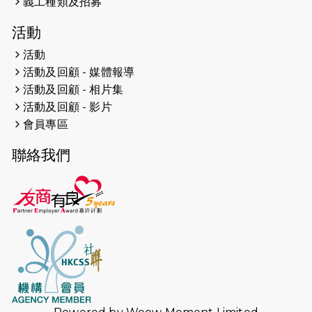
義工種類及招募
2024-12-01
五百健兒參與「諾德猛龍越野跑
活動
2024」 為傷健、種族、跨代共融拼勁
活動
2024-11-17
猛龍毅行40 - 超越殘障 成就非凡
活動及回顧 - 媒體報導
活動及回顧 - 相片集
2024-10-30
連續第七年獲得 #香港中小型企業總
活動及回顧 - 影片
商會「#友商有良」嘉許計劃的嘉許
會員專區
2024-10-30
連續第七年獲得 #香港中小型企業總
聯絡我們
商會「#友商有良」嘉許計劃的嘉許
2024-09-30
港鐵Chill Fun鐵路樂園 邀1.5萬視聽
障等人士入場試玩
2024-09-24
The News from St. Paul's 2023-
2024 is published.
2024-09-19
抽唔到 #渣打馬拉松 唔緊要，猛龍 X
渣打馬拉松慈善計劃報名 2025 幫到
你！ （尚餘全馬名額）