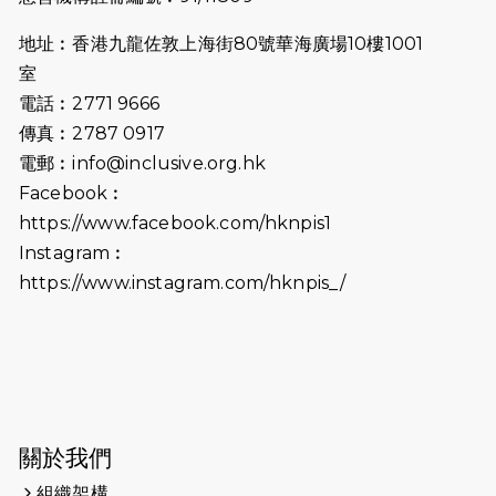
2025-06-27
🔥熱招中：體育康復及公眾教育助理
地址︰香港九龍佐敦上海街80號華海廣場10樓1001
🌟
室
2025-06-15
猛龍傳之誰怕誰包場｜感謝盛世商龍
電話︰2771 9666
會及愛。匯聚商龍會支持！
傳真︰2787 0917
電郵︰
info@inclusive.org.hk
2025-06-09
《猛龍傳之誰怕誰》電影欣賞 - 感謝
Facebook︰
前香港勞工及福利局局長蕭偉強先
https://www.facebook.com/hknpis1
生，GBS，JP出席
Instagram︰
2025-06-06
《為你喝采陳百強歌迷會》慷慨贊助
https://www.instagram.com/hknpis_/
38張門票欣賞香港中樂團 X 陳百強 —
今宵多珍重音樂會
2025-03-31
猛龍慈善跑 2025公開報名名額已滿，
尚餘20個慈善名額報名！！
2025-03-21
《猛龍傳之誰怕誰》微電影首映禮
關於我們
組織架構
2025-02-20
領跑員 李國基 歌曲傳情 引發你既共鳴