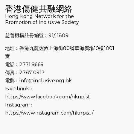
Run 2025
香港傷健共融網絡
Hong Kong Network for the
2025-08-07
諾德 x 猛龍慈善共融音樂夜2025
Promotion of Inclusive Society
2025-07-23
諾德猛龍越野跑2025
慈善機構註冊編號︰91/11809
2025-06-27
🔥熱招中：體育康復及公眾教育助理
地址︰香港九龍佐敦上海街80號華海廣場10樓1001
🌟
室
2025-06-15
猛龍傳之誰怕誰包場｜感謝盛世商龍
電話︰2771 9666
會及愛。匯聚商龍會支持！
傳真︰2787 0917
電郵︰
info@inclusive.org.hk
2025-06-09
《猛龍傳之誰怕誰》電影欣賞 - 感謝
Facebook︰
前香港勞工及福利局局長蕭偉強先
https://www.facebook.com/hknpis1
生，GBS，JP出席
Instagram︰
2025-06-06
《為你喝采陳百強歌迷會》慷慨贊助
https://www.instagram.com/hknpis_/
38張門票欣賞香港中樂團 X 陳百強 —
今宵多珍重音樂會