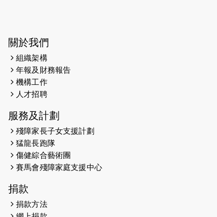
2025-03-31
猛龍慈善跑 2025公開報名名額已滿，
尚餘20個慈善名額報名！！
2025-03-21
《猛龍傳之誰怕誰》微電影首映禮
關於我們
組織架構
2025-02-20
領跑員 李國基 歌曲傳情 引發你既共鳴
年報及財務報告
2025-02-06
運動筆記專訪 挑戰首次於主場跑出
機構工作
Sub3 專訪視障跑手李振輝：「我很
人才招聘
有信心做到！」
服務及計劃
2025-02-05
猛龍視障隊員李振輝將於2月9號渣打
殘障家長子女支援計劃
馬拉松與猛龍國際共融大使Lukas
猛龍長跑隊
Wambua Muteti一同首次挑戰渣打
傷健綜合藝術團
馬拉松sub3的成績！
賽馬會殘障家庭支援中心
2025-01-27
2025盲人觀星傷健黃昏營 X #香港傷
捐款
健共融網絡
捐款方法
2024-12-31
撐猛龍跑渣馬 【傷健同心 一起走得更
網上捐款