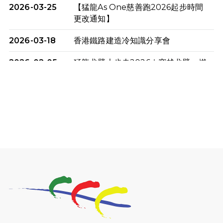
2026-03-25
【猛龍As One慈善跑2026起步時間
更改通知】
2026-03-18
香港鐵路建造冷知識分享會
2026-02-05
猛龍戈壁大步走2026｜穿越戈壁．燃
起不屈之火
2026-01-06
渣馬挑戰: 猛龍「猛將」幪眼跑全馬 |
喚起公眾關注傷健平等參與體育運
動！
2025-12-07
12月7日「諾德猛龍越野跑 2025」順
利舉行
2025-10-23
布達佩斯馬拉松之旅
2025-09-08
渣打香港馬拉松2026 慈善計劃
2025-08-12
Lockton Fearless Dragon Trail