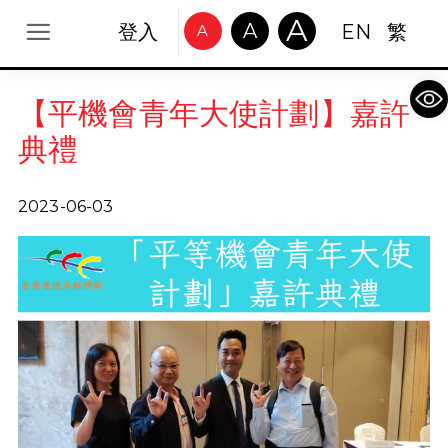
A
A
登入
EN
繁
A
Op
【平機會青年大使計劃】嘉許
典禮
2023-06-03