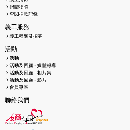
遠】
捐贈物資
查閱捐款記錄
2024-12-10
聖保羅書院同學會 X #香港傷建共融
網絡 -- 《得寵先生》電影欣賞會兩院
義工服務
滿座！
義工種類及招募
2024-12-01
五百健兒參與「諾德猛龍越野跑
活動
2024」 為傷健、種族、跨代共融拼勁
活動
2024-11-17
猛龍毅行40 - 超越殘障 成就非凡
活動及回顧 - 媒體報導
活動及回顧 - 相片集
2024-10-30
連續第七年獲得 #香港中小型企業總
活動及回顧 - 影片
商會「#友商有良」嘉許計劃的嘉許
會員專區
2024-10-30
連續第七年獲得 #香港中小型企業總
聯絡我們
商會「#友商有良」嘉許計劃的嘉許
2024-09-30
港鐵Chill Fun鐵路樂園 邀1.5萬視聽
障等人士入場試玩