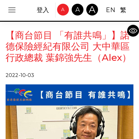
A
A
登入
EN
繁
A
Op
【商台節目 「有誰共鳴」】諾
德保險經紀有限公司 大中華區
行政總裁 葉錦強先生（Alex）
2022-10-03