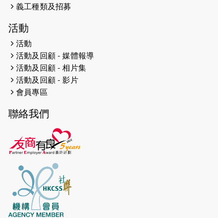
義工種類及招募
2024-12-01
五百健兒參與「諾德猛龍越野跑
活動
2024」 為傷健、種族、跨代共融拼勁
活動
2024-11-17
猛龍毅行40 - 超越殘障 成就非凡
活動及回顧 - 媒體報導
活動及回顧 - 相片集
2024-10-30
連續第七年獲得 #香港中小型企業總
活動及回顧 - 影片
商會「#友商有良」嘉許計劃的嘉許
會員專區
2024-10-30
連續第七年獲得 #香港中小型企業總
聯絡我們
商會「#友商有良」嘉許計劃的嘉許
2024-09-30
港鐵Chill Fun鐵路樂園 邀1.5萬視聽
障等人士入場試玩
2024-09-24
The News from St. Paul's 2023-
2024 is published.
2024-09-19
抽唔到 #渣打馬拉松 唔緊要，猛龍 X
渣打馬拉松慈善計劃報名 2025 幫到