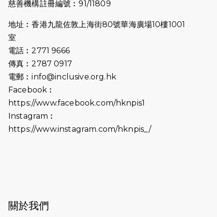
慈善機構註冊編號︰91/11809
2025-06-27
🔥熱招中：體育康復及公眾教育助理
地址︰香港九龍佐敦上海街80號華海廣場10樓1001
🌟
室
2025-06-15
猛龍傳之誰怕誰包場｜感謝盛世商龍
電話︰2771 9666
會及愛。匯聚商龍會支持！
傳真︰2787 0917
電郵︰
info@inclusive.org.hk
2025-06-09
《猛龍傳之誰怕誰》電影欣賞 - 感謝
Facebook︰
前香港勞工及福利局局長蕭偉強先
https://www.facebook.com/hknpis1
生，GBS，JP出席
Instagram︰
2025-06-06
《為你喝采陳百強歌迷會》慷慨贊助
https://www.instagram.com/hknpis_/
38張門票欣賞香港中樂團 X 陳百強 —
今宵多珍重音樂會
2025-03-31
猛龍慈善跑 2025公開報名名額已滿，
尚餘20個慈善名額報名！！
2025-03-21
《猛龍傳之誰怕誰》微電影首映禮
關於我們