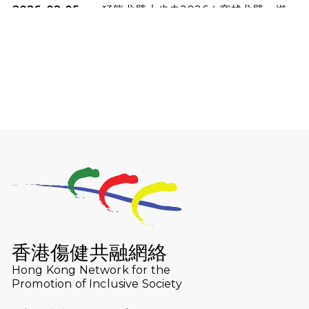
2026-02-05
猛龍戈壁大步走2026｜穿越戈壁．燃
起不屈之火
2026-01-06
渣馬挑戰: 猛龍「猛將」幪眼跑全馬 |
喚起公眾關注傷健平等參與體育運
動！
2025-12-07
12月7日「諾德猛龍越野跑 2025」順
利舉行
2025-10-23
布達佩斯馬拉松之旅
2025-09-08
渣打香港馬拉松2026 慈善計劃
2025-08-12
Lockton Fearless Dragon Trail
Run 2025
香港傷健共融網絡
Hong Kong Network for the
2025-08-07
諾德 x 猛龍慈善共融音樂夜2025
Promotion of Inclusive Society
2025-07-23
諾德猛龍越野跑2025