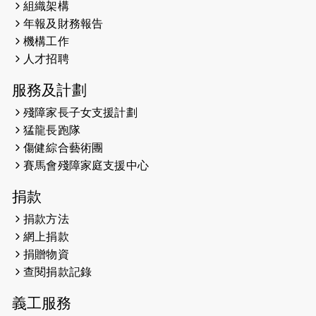
組織架構
2025-02-20
領跑員 李國基 歌曲傳情 引發你既共鳴
年報及財務報告
2025-02-06
運動筆記專訪 挑戰首次於主場跑出
機構工作
Sub3 專訪視障跑手李振輝：「我很
人才招聘
有信心做到！」
服務及計劃
2025-02-05
猛龍視障隊員李振輝將於2月9號渣打
殘障家長子女支援計劃
馬拉松與猛龍國際共融大使Lukas
猛龍長跑隊
Wambua Muteti一同首次挑戰渣打
傷健綜合藝術團
馬拉松sub3的成績！
賽馬會殘障家庭支援中心
2025-01-27
2025盲人觀星傷健黃昏營 X #香港傷
捐款
健共融網絡
捐款方法
2024-12-31
撐猛龍跑渣馬 【傷健同心 一起走得更
網上捐款
遠】
捐贈物資
查閱捐款記錄
2024-12-10
聖保羅書院同學會 X #香港傷建共融
網絡 -- 《得寵先生》電影欣賞會兩院
義工服務
滿座！