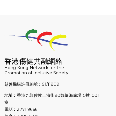
2025-12-07
12月7日「諾德猛龍越野跑 2025」順
利舉行
2025-10-23
布達佩斯馬拉松之旅
2025-09-08
渣打香港馬拉松2026 慈善計劃
2025-08-12
Lockton Fearless Dragon Trail
Run 2025
香港傷健共融網絡
Hong Kong Network for the
2025-08-07
諾德 x 猛龍慈善共融音樂夜2025
Promotion of Inclusive Society
2025-07-23
諾德猛龍越野跑2025
慈善機構註冊編號︰91/11809
2025-06-27
🔥熱招中：體育康復及公眾教育助理
地址︰香港九龍佐敦上海街80號華海廣場10樓1001
🌟
室
2025-06-15
猛龍傳之誰怕誰包場｜感謝盛世商龍
電話︰2771 9666
會及愛。匯聚商龍會支持！