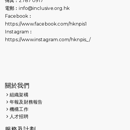
傳真︰2787 0917
電郵︰
info@inclusive.org.hk
2025-06-09
《猛龍傳之誰怕誰》電影欣賞 - 感謝
Facebook︰
前香港勞工及福利局局長蕭偉強先
https://www.facebook.com/hknpis1
生，GBS，JP出席
Instagram︰
2025-06-06
《為你喝采陳百強歌迷會》慷慨贊助
https://www.instagram.com/hknpis_/
38張門票欣賞香港中樂團 X 陳百強 —
今宵多珍重音樂會
2025-03-31
猛龍慈善跑 2025公開報名名額已滿，
尚餘20個慈善名額報名！！
2025-03-21
《猛龍傳之誰怕誰》微電影首映禮
關於我們
組織架構
2025-02-20
領跑員 李國基 歌曲傳情 引發你既共鳴
年報及財務報告
2025-02-06
運動筆記專訪 挑戰首次於主場跑出
機構工作
Sub3 專訪視障跑手李振輝：「我很
人才招聘
有信心做到！」
服務及計劃