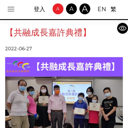
A
A
登入
EN
繁
A
Op
【共融成長嘉許典禮】
2022-06-27