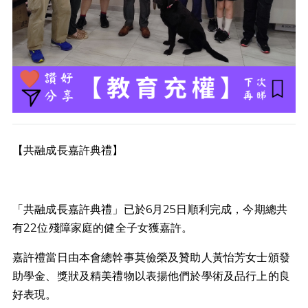
【共融成長嘉許典禮】
「共融成長嘉許典禮」已於6月25日順利完成，今期總共
有22位殘障家庭的健全子女獲嘉許。
嘉許禮當日由本會總幹事莫儉榮及贊助人黃怡芳女士頒發
助學金、獎狀及精美禮物以表揚他們於學術及品行上的良
好表現。