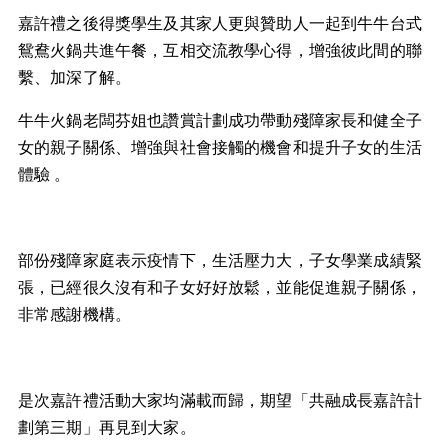
嘉許禮之後得獎學生及其家人更與贊助人一起到牛牛台式
鴛鴦火鍋共進午餐，互相交流教學心得，增強彼此間的聯
繫、加深了解。
牛牛火鍋老闆芬姐也讚賞計劃成功帶動殘障家長和健全子
女的親子關係、增強與社會接觸的機會和提升子女的生活
體驗 。
部份殘障家庭表示疫情下，生活壓力大，子女學業成績緊
張，已經很久沒有和子女好好放鬆，並能促進親子關係，
非常感謝機構。
是次嘉許禮活動大家均滿載而歸，期望「共融成長嘉許計
劃第三期」再見到大家。