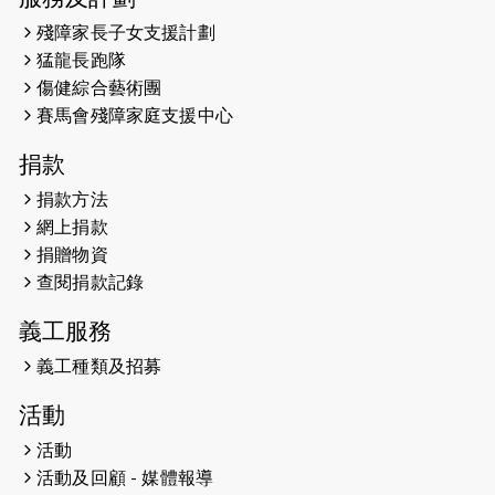
2025-02-05
猛龍視障隊員李振輝將於2月9號渣打
殘障家長子女支援計劃
馬拉松與猛龍國際共融大使Lukas
猛龍長跑隊
Wambua Muteti一同首次挑戰渣打
傷健綜合藝術團
馬拉松sub3的成績！
賽馬會殘障家庭支援中心
2025-01-27
2025盲人觀星傷健黃昏營 X #香港傷
捐款
健共融網絡
捐款方法
2024-12-31
撐猛龍跑渣馬 【傷健同心 一起走得更
網上捐款
遠】
捐贈物資
查閱捐款記錄
2024-12-10
聖保羅書院同學會 X #香港傷建共融
網絡 -- 《得寵先生》電影欣賞會兩院
義工服務
滿座！
義工種類及招募
2024-12-01
五百健兒參與「諾德猛龍越野跑
活動
2024」 為傷健、種族、跨代共融拼勁
活動
2024-11-17
猛龍毅行40 - 超越殘障 成就非凡
活動及回顧 - 媒體報導