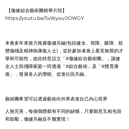
【傷健綜合藝術團精華片段】
https://youtu.be/SvWyou0OWGY
本會多年來致力推廣傷健共融(包括健全、視障、聽障、肢
體傷殘及精神病康復人士)，並於參加者身上看見無限的才
華和可能性，故此特意設立「#傷健綜合藝術團」，讓健
全人士與殘障家庭一同透過「#綜合藝術」及「#體育康
復」，發展各人的潛能、促進社區共融。
藝術團希望可以透過藝術向外界表達自己內心世界
人無完美，每個個體都有不同的缺憾，只要願意互相包容
和鼓勵，傷健共融並不難實現！