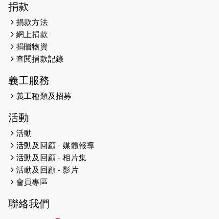
捐款
健共融網絡
捐款方法
2024-12-31
撐猛龍跑渣馬 【傷健同心 一起走得更
網上捐款
遠】
捐贈物資
查閱捐款記錄
2024-12-10
聖保羅書院同學會 X #香港傷建共融
網絡 -- 《得寵先生》電影欣賞會兩院
義工服務
滿座！
義工種類及招募
2024-12-01
五百健兒參與「諾德猛龍越野跑
活動
2024」 為傷健、種族、跨代共融拼勁
活動
2024-11-17
猛龍毅行40 - 超越殘障 成就非凡
活動及回顧 - 媒體報導
活動及回顧 - 相片集
2024-10-30
連續第七年獲得 #香港中小型企業總
活動及回顧 - 影片
商會「#友商有良」嘉許計劃的嘉許
會員專區
2024-10-30
連續第七年獲得 #香港中小型企業總
聯絡我們
商會「#友商有良」嘉許計劃的嘉許