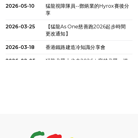
2026-05-10
猛龍視障隊員--鄧炳業的Hyrox賽後分
享
2026-03-25
【猛龍As One慈善跑2026起步時間
更改通知】
2026-03-18
香港鐵路建造冷知識分享會
2026-02-05
猛龍戈壁大步走2026｜穿越戈壁．燃
起不屈之火
2026-01-06
渣馬挑戰: 猛龍「猛將」幪眼跑全馬 |
喚起公眾關注傷健平等參與體育運
動！
2025-12-07
12月7日「諾德猛龍越野跑 2025」順
利舉行
2025-10-23
布達佩斯馬拉松之旅