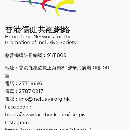
2025-09-08
渣打香港馬拉松2026 慈善計劃
2025-08-12
Lockton Fearless Dragon Trail
Run 2025
香港傷健共融網絡
Hong Kong Network for the
2025-08-07
諾德 x 猛龍慈善共融音樂夜2025
Promotion of Inclusive Society
2025-07-23
諾德猛龍越野跑2025
慈善機構註冊編號︰91/11809
2025-06-27
🔥熱招中：體育康復及公眾教育助理
地址︰香港九龍佐敦上海街80號華海廣場10樓1001
🌟
室
2025-06-15
猛龍傳之誰怕誰包場｜感謝盛世商龍
電話︰2771 9666
會及愛。匯聚商龍會支持！
傳真︰2787 0917
電郵︰
info@inclusive.org.hk
2025-06-09
《猛龍傳之誰怕誰》電影欣賞 - 感謝
Facebook︰
前香港勞工及福利局局長蕭偉強先
https://www.facebook.com/hknpis1
生，GBS，JP出席
Instagram︰
2025-06-06
《為你喝采陳百強歌迷會》慷慨贊助