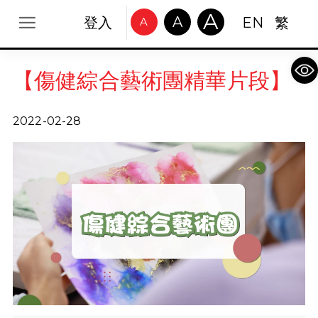
A
A
登入
EN
繁
A
Op
【傷健綜合藝術團精華片段】
2022-02-28