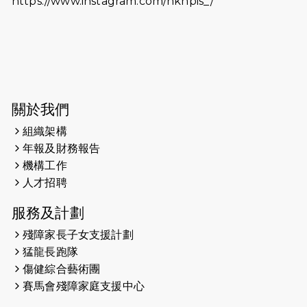
https://www.instagram.com/hknpis_/
38張門票欣賞香港中樂團 X 陳百強 —
今宵多珍重音樂會
2025-03-31
猛龍慈善跑 2025公開報名名額已滿，
尚餘20個慈善名額報名！！
2025-03-21
《猛龍傳之誰怕誰》微電影首映禮
關於我們
組織架構
2025-02-20
領跑員 李國基 歌曲傳情 引發你既共鳴
年報及財務報告
2025-02-06
運動筆記專訪 挑戰首次於主場跑出
機構工作
Sub3 專訪視障跑手李振輝：「我很
人才招聘
有信心做到！」
服務及計劃
2025-02-05
猛龍視障隊員李振輝將於2月9號渣打
殘障家長子女支援計劃
馬拉松與猛龍國際共融大使Lukas
猛龍長跑隊
Wambua Muteti一同首次挑戰渣打
傷健綜合藝術團
馬拉松sub3的成績！
賽馬會殘障家庭支援中心
2025-01-27
2025盲人觀星傷健黃昏營 X #香港傷