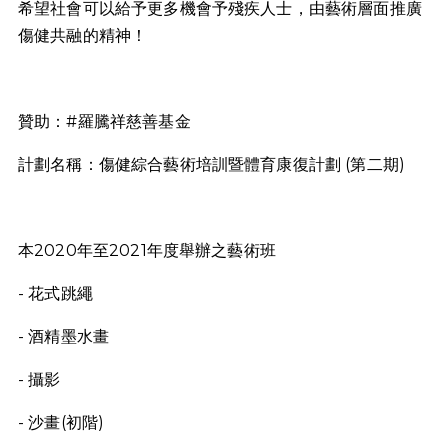
希望社會可以給予更多機會予殘疾人士，由藝術層面推廣
傷健共融的精神！
贊助：#羅騰祥慈善基金
計劃名稱：傷健綜合藝術培訓暨體育康復計劃 (第二期)
本2020年至2021年度舉辦之藝術班
- 花式跳繩
- 酒精墨水畫
- 攝影
- 沙畫(初階)