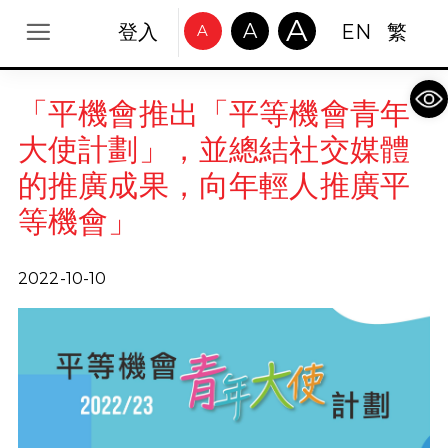
A
A
登入
EN
繁
A
Op
「平機會推出「平等機會青年
大使計劃」，並總結社交媒體
的推廣成果，向年輕人推廣平
等機會」
2022-10-10