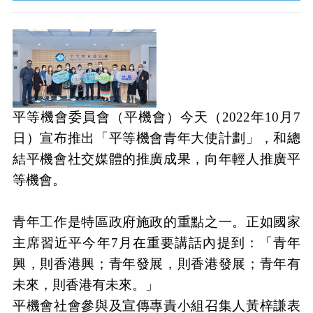
平等機會委員會（平機會）今天（
2022
年
10
月
7
日）宣布推出「平等機會青年大使計劃」，和總
結平機會社交媒體的推廣成果，向年輕人推廣平
等機會。
青年工作是特區政府施政的重點之一。正如國家
主席習近平今年
7
月在重要講話內提到：「青年
興，則香港興；青年發展，則香港發展；青年有
未來，則香港有未來。」
平機會社會參與及宣傳專責小組召集人黃梓謙表