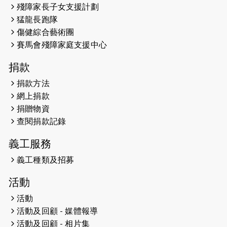
殘障家長子女支援計劃
馬拉松與猛龍國際共融大使Lukas
猛龍長跑隊
Wambua Muteti一同首次挑戰渣打
傷健綜合藝術團
馬拉松sub3的成績！
賽馬會殘障家庭支援中心
2025-01-27
2025盲人觀星傷健黃昏營 X #香港傷
捐款
健共融網絡
捐款方法
2024-12-31
撐猛龍跑渣馬 【傷健同心 一起走得更
網上捐款
遠】
捐贈物資
查閱捐款記錄
2024-12-10
聖保羅書院同學會 X #香港傷建共融
網絡 -- 《得寵先生》電影欣賞會兩院
義工服務
滿座！
義工種類及招募
2024-12-01
五百健兒參與「諾德猛龍越野跑
活動
2024」 為傷健、種族、跨代共融拼勁
活動
2024-11-17
猛龍毅行40 - 超越殘障 成就非凡
活動及回顧 - 媒體報導
活動及回顧 - 相片集
2024-10-30
連續第七年獲得 #香港中小型企業總