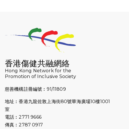
2025-12-07
12月7日「諾德猛龍越野跑 2025」順
利舉行
2025-10-23
布達佩斯馬拉松之旅
2025-09-08
渣打香港馬拉松2026 慈善計劃
2025-08-12
Lockton Fearless Dragon Trail
Run 2025
香港傷健共融網絡
Hong Kong Network for the
2025-08-07
諾德 x 猛龍慈善共融音樂夜2025
Promotion of Inclusive Society
2025-07-23
諾德猛龍越野跑2025
慈善機構註冊編號︰91/11809
2025-06-27
🔥熱招中：體育康復及公眾教育助理
地址︰香港九龍佐敦上海街80號華海廣場10樓1001
🌟
室
2025-06-15
猛龍傳之誰怕誰包場｜感謝盛世商龍
電話︰2771 9666
會及愛。匯聚商龍會支持！
傳真︰2787 0917