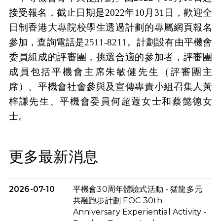
接受報名，截止日期是
2022
年
10
月
31
日，歡迎全
日制香港大專院校學生透過
計劃的專屬網頁
報名
參加，查詢電話是
2511-8211
。計劃設有由平機會
委員組成的評審團，挑選合適的參加者，評審團
成員包括平機會主席朱敏健先生（評審團主
席）、平機會社會參與及宣傳專責小組召集人黃
梓謙先生、平機會委員何超蕸女士和蔡懿德女
士。
更多最新消息
2026-07-10
平機會30周年體驗式活動 - 猛龍多元
共融跑步計劃 EOC 30th
Anniversary Experiential Activity -