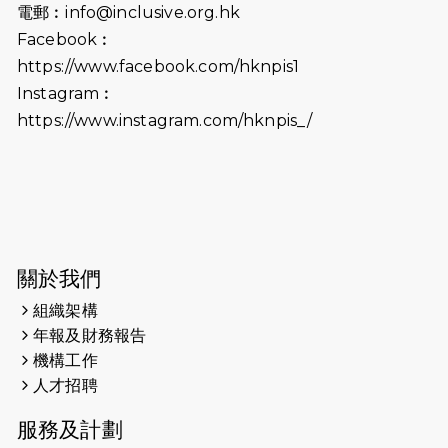
電郵︰
info@inclusive.org.hk
2025-06-09
《猛龍傳之誰怕誰》電影欣賞 - 感謝
Facebook︰
前香港勞工及福利局局長蕭偉強先
https://www.facebook.com/hknpis1
生，GBS，JP出席
Instagram︰
2025-06-06
《為你喝采陳百強歌迷會》慷慨贊助
https://www.instagram.com/hknpis_/
38張門票欣賞香港中樂團 X 陳百強 —
今宵多珍重音樂會
2025-03-31
猛龍慈善跑 2025公開報名名額已滿，
尚餘20個慈善名額報名！！
2025-03-21
《猛龍傳之誰怕誰》微電影首映禮
關於我們
組織架構
2025-02-20
領跑員 李國基 歌曲傳情 引發你既共鳴
年報及財務報告
2025-02-06
運動筆記專訪 挑戰首次於主場跑出
機構工作
Sub3 專訪視障跑手李振輝：「我很
人才招聘
有信心做到！」
服務及計劃
2025-02-05
猛龍視障隊員李振輝將於2月9號渣打