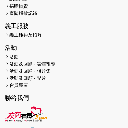
遠】
捐贈物資
查閱捐款記錄
2024-12-10
聖保羅書院同學會 X #香港傷建共融
網絡 -- 《得寵先生》電影欣賞會兩院
義工服務
滿座！
義工種類及招募
2024-12-01
五百健兒參與「諾德猛龍越野跑
活動
2024」 為傷健、種族、跨代共融拼勁
活動
2024-11-17
猛龍毅行40 - 超越殘障 成就非凡
活動及回顧 - 媒體報導
活動及回顧 - 相片集
2024-10-30
連續第七年獲得 #香港中小型企業總
活動及回顧 - 影片
商會「#友商有良」嘉許計劃的嘉許
會員專區
2024-10-30
連續第七年獲得 #香港中小型企業總
聯絡我們
商會「#友商有良」嘉許計劃的嘉許
2024-09-30
港鐵Chill Fun鐵路樂園 邀1.5萬視聽
障等人士入場試玩