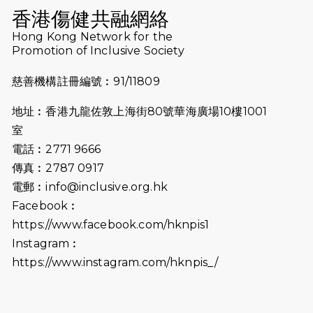
Run 2025
香港傷健共融網絡
Hong Kong Network for the
2025-08-07
諾德 x 猛龍慈善共融音樂夜2025
Promotion of Inclusive Society
2025-07-23
諾德猛龍越野跑2025
慈善機構註冊編號︰91/11809
2025-06-27
🔥熱招中：體育康復及公眾教育助理
地址︰香港九龍佐敦上海街80號華海廣場10樓1001
🌟
室
2025-06-15
猛龍傳之誰怕誰包場｜感謝盛世商龍
電話︰2771 9666
會及愛。匯聚商龍會支持！
傳真︰2787 0917
電郵︰
info@inclusive.org.hk
2025-06-09
《猛龍傳之誰怕誰》電影欣賞 - 感謝
Facebook︰
前香港勞工及福利局局長蕭偉強先
https://www.facebook.com/hknpis1
生，GBS，JP出席
Instagram︰
2025-06-06
《為你喝采陳百強歌迷會》慷慨贊助
https://www.instagram.com/hknpis_/
38張門票欣賞香港中樂團 X 陳百強 —
今宵多珍重音樂會