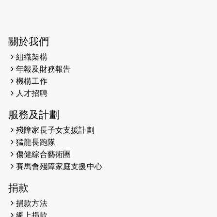
2025-03-31
猛龍慈善跑 2025公開報名名額已滿，
尚餘20個慈善名額報名！！
2025-03-21
《猛龍傳之誰怕誰》微電影首映禮
關於我們
組織架構
2025-02-20
領跑員 李國基 歌曲傳情 引發你既共鳴
年報及財務報告
2025-02-06
運動筆記專訪 挑戰首次於主場跑出
機構工作
Sub3 專訪視障跑手李振輝：「我很
人才招聘
有信心做到！」
服務及計劃
2025-02-05
猛龍視障隊員李振輝將於2月9號渣打
殘障家長子女支援計劃
馬拉松與猛龍國際共融大使Lukas
猛龍長跑隊
Wambua Muteti一同首次挑戰渣打
傷健綜合藝術團
馬拉松sub3的成績！
賽馬會殘障家庭支援中心
2025-01-27
2025盲人觀星傷健黃昏營 X #香港傷
捐款
健共融網絡
捐款方法
2024-12-31
撐猛龍跑渣馬 【傷健同心 一起走得更
網上捐款