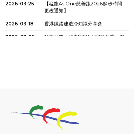
2026-03-25
【猛龍As One慈善跑2026起步時間
更改通知】
2026-03-18
香港鐵路建造冷知識分享會
2026-02-05
猛龍戈壁大步走2026｜穿越戈壁．燃
起不屈之火
2026-01-06
渣馬挑戰: 猛龍「猛將」幪眼跑全馬 |
喚起公眾關注傷健平等參與體育運
動！
2025-12-07
12月7日「諾德猛龍越野跑 2025」順
利舉行
2025-10-23
布達佩斯馬拉松之旅
2025-09-08
渣打香港馬拉松2026 慈善計劃
2025-08-12
Lockton Fearless Dragon Trail