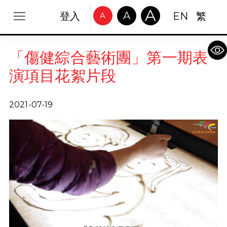
A
A
登入
EN
繁
A
Op
「傷健綜合藝術團」第一期表
演項目花絮片段
2021-07-19