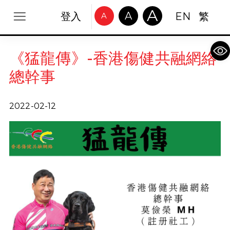
A
A
登入
EN
繁
A
Op
《猛龍傳》-香港傷健共融網絡
總幹事
2022-02-12