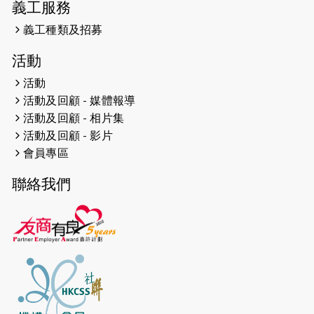
義工服務
滿座！
義工種類及招募
2024-12-01
五百健兒參與「諾德猛龍越野跑
活動
2024」 為傷健、種族、跨代共融拼勁
活動
2024-11-17
猛龍毅行40 - 超越殘障 成就非凡
活動及回顧 - 媒體報導
活動及回顧 - 相片集
2024-10-30
連續第七年獲得 #香港中小型企業總
活動及回顧 - 影片
商會「#友商有良」嘉許計劃的嘉許
會員專區
2024-10-30
連續第七年獲得 #香港中小型企業總
聯絡我們
商會「#友商有良」嘉許計劃的嘉許
2024-09-30
港鐵Chill Fun鐵路樂園 邀1.5萬視聽
障等人士入場試玩
2024-09-24
The News from St. Paul's 2023-
2024 is published.
2024-09-19
抽唔到 #渣打馬拉松 唔緊要，猛龍 X