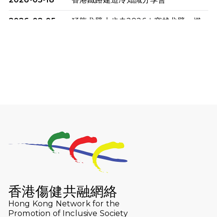
2026-02-05
猛龍戈壁大步走2026｜穿越戈壁．燃
起不屈之火
2026-01-06
渣馬挑戰: 猛龍「猛將」幪眼跑全馬 |
喚起公眾關注傷健平等參與體育運
動！
2025-12-07
12月7日「諾德猛龍越野跑 2025」順
利舉行
2025-10-23
布達佩斯馬拉松之旅
2025-09-08
渣打香港馬拉松2026 慈善計劃
2025-08-12
Lockton Fearless Dragon Trail
Run 2025
香港傷健共融網絡
Hong Kong Network for the
2025-08-07
諾德 x 猛龍慈善共融音樂夜2025
Promotion of Inclusive Society