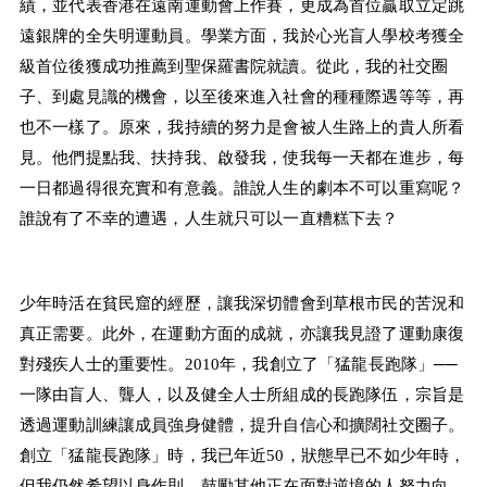
績，並代表香港在遠南運動會上作賽，更成為首位贏取立定跳
遠銀牌的全失明運動員。學業方面，我於心光盲人學校考獲全
級首位後獲成功推薦到聖保羅書院就讀。從此，我的社交圈
子、到處見識的機會，以至後來進入社會的種種際遇等等，再
也不一樣了。原來，我持續的努力是會被人生路上的貴人所看
見。他們提點我、扶持我、啟發我，使我每一天都在進步，每
一日都過得很充實和有意義。誰說人生的劇本不可以重寫呢？
誰說有了不幸的遭遇，人生就只可以一直糟糕下去？
少年時活在貧民窟的經歷，讓我深切體會到草根市民的苦況和
真正需要。此外，在運動方面的成就，亦讓我見證了運動康復
對殘疾人士的重要性。
2010
年，我創立了「猛龍長跑隊」
──
一隊由盲人、聾人，以及健全人士所組成的長跑隊伍，宗旨是
透過運動訓練讓成員強身健體，提升自信心和擴闊社交圈子。
創立「猛龍長跑隊」時，我已年近
50
，狀態早已不如少年時，
但我仍然希望以身作則，鼓勵其他正在面對逆境的人努力向