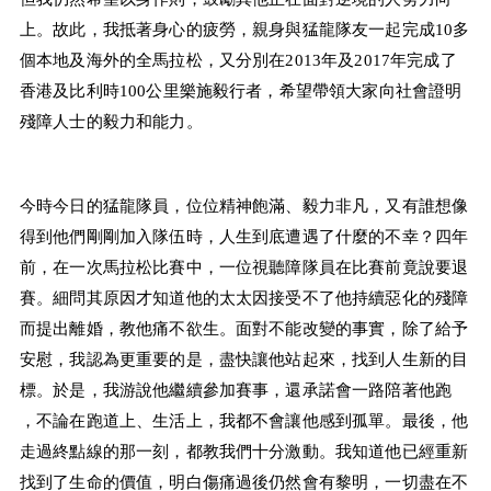
上。故此，我抵著身心的疲勞，親身與猛龍隊友一起完成
10
多
個本地及海外的全馬拉松，又分別在
2013
年及
2017
年完成了
香港及比利時
100
公里樂施毅行者，希望帶領大家向社會證明
殘障人士的毅力和能力。
今時今日的猛龍隊員，位位精神飽滿、毅力非凡，又有誰想像
得到他們剛剛加入隊伍時，人生到底遭遇了什麼的不幸？四年
前，在一次馬拉松比賽中，一位視聽障隊員在比賽前竟說要退
賽。細問其原因才知道他的太太因接受不了他持續惡化的殘障
而提出離婚，教他痛不欲生。面對不能改變的事實，除了給予
安慰，我認為更重要的是，盡快讓他站起來，找到人生新的目
標。於是，我游說他繼續參加賽事，還承諾會一路陪著他跑
，不論在跑道上、生活上，我都不會讓他感到孤單。最後，他
走過終點線的那一刻，都教我們十分激動。我知道他已經重新
找到了生命的價值，明白傷痛過後仍然會有黎明，一切盡在不