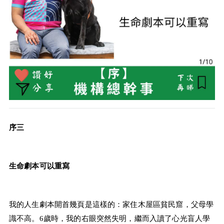
序三
生命劇本可以重寫
我的人生劇本開首幾頁是這樣的：家住木屋區貧民窟，父母學
識不高。
6
歲時，我的右眼突然失明，繼而入讀了心光盲人學