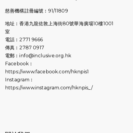
2025-07-23
諾德猛龍越野跑2025
慈善機構註冊編號︰91/11809
2025-06-27
🔥熱招中：體育康復及公眾教育助理
地址︰香港九龍佐敦上海街80號華海廣場10樓1001
🌟
室
2025-06-15
猛龍傳之誰怕誰包場｜感謝盛世商龍
電話︰2771 9666
會及愛。匯聚商龍會支持！
傳真︰2787 0917
電郵︰
info@inclusive.org.hk
2025-06-09
《猛龍傳之誰怕誰》電影欣賞 - 感謝
Facebook︰
前香港勞工及福利局局長蕭偉強先
https://www.facebook.com/hknpis1
生，GBS，JP出席
Instagram︰
2025-06-06
《為你喝采陳百強歌迷會》慷慨贊助
https://www.instagram.com/hknpis_/
38張門票欣賞香港中樂團 X 陳百強 —
今宵多珍重音樂會
2025-03-31
猛龍慈善跑 2025公開報名名額已滿，
尚餘20個慈善名額報名！！
2025-03-21
《猛龍傳之誰怕誰》微電影首映禮