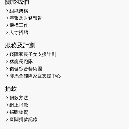
關於我們
組織架構
2025-02-20
領跑員 李國基 歌曲傳情 引發你既共鳴
年報及財務報告
2025-02-06
運動筆記專訪 挑戰首次於主場跑出
機構工作
Sub3 專訪視障跑手李振輝：「我很
人才招聘
有信心做到！」
服務及計劃
2025-02-05
猛龍視障隊員李振輝將於2月9號渣打
殘障家長子女支援計劃
馬拉松與猛龍國際共融大使Lukas
猛龍長跑隊
Wambua Muteti一同首次挑戰渣打
傷健綜合藝術團
馬拉松sub3的成績！
賽馬會殘障家庭支援中心
2025-01-27
2025盲人觀星傷健黃昏營 X #香港傷
捐款
健共融網絡
捐款方法
2024-12-31
撐猛龍跑渣馬 【傷健同心 一起走得更
網上捐款
遠】
捐贈物資
查閱捐款記錄
2024-12-10
聖保羅書院同學會 X #香港傷建共融
網絡 -- 《得寵先生》電影欣賞會兩院