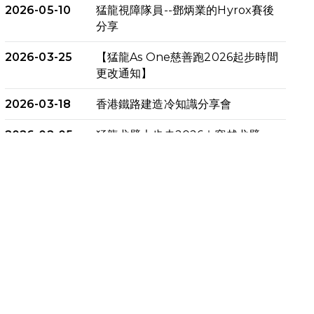
2026-05-10
猛龍視障隊員--鄧炳業的Hyrox賽後
分享
2026-03-25
【猛龍As One慈善跑2026起步時間
更改通知】
2026-03-18
香港鐵路建造冷知識分享會
2026-02-05
猛龍戈壁大步走2026｜穿越戈壁．
燃起不屈之火
2026-01-06
渣馬挑戰: 猛龍「猛將」幪眼跑全馬 |
喚起公眾關注傷健平等參與體育運
動！
2025-12-07
12月7日「諾德猛龍越野跑 2025」
順利舉行
2025-10-23
布達佩斯馬拉松之旅