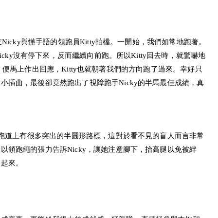
icky與懂手語的領跑員Kitty拍檔。一開始，我們如常地跑著。
icky沒有停下來，反而繼續向前跑。所以Kitty回去時，就驚嚇地
呼喚，便馬上作出回應，Kitty也就朝著我們的方向跑了過來。幸好只
插曲，最後卻竟然跑出了視障跑手Nicky的半馬最佳成績，真
。跑道上有很多突出的半圓形路標，這對於看不見的盲人而言非常
領跑繩的張力告訴Nicky，讓她注意腳下，抬高腿以免被絆
了起來。