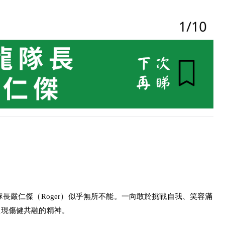
長嚴仁傑（Roger）似乎無所不能。一向敢於挑戰自我、笑容滿
體現傷健共融的精神。