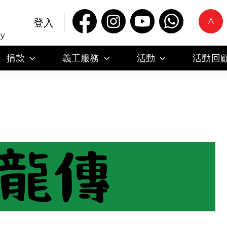
A
登入
ty
捐款
義工服務
活動
活動回