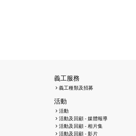
計劃（報名期廷至9月30日！！！）
2024-07-23
猛龍「登六」小隊生日慈善晚宴暨戈
壁之旅分享會新聞稿
2024-07-17
密歇根州最高法院首位盲人法官
Richard Bernstein X 猛龍長跑隊
的晚間跑步活動
2024-06-26
【超越殘障.成就非凡】 香港首位失
明傑青完成戈壁108公里挑戰
義工服務
2024-06-24
三位猛龍大漠勇士的108公里戈壁慈
義工種類及招募
善行壯舉完成了！他們從黑夜出發，
由破曉走到白昼，永不停步，同時感
活動
謝一直以不同形式支持的朋友。
活動
2024-06-10
猛龍長跑隊 X 沙田青年商會 - 共融龍
活動及回顧 - 媒體報導
舟！
活動及回顧 - 相片集
活動及回顧 - 影片