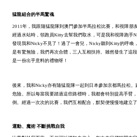
猛龍組合的半馬驚魂
2011年，我跟隨猛龍隊到澳門參加半馬拉松比賽，和視障朋友N
經過水站時，領跑員Kitty去幫我們取水，可是我和視障跑手N
發現我和Nicky不見了！過了一會兒，Nicky聽到Kitty的
是有驚無險，我們再次合體，三人互相扶持。雖然發生了這段小
是一份出乎意料的禮物呀！
後來，我和Nicky亦有隨猛龍隊一起到日本參加京都馬拉松
危險。所以每當我要踏過這些路標時，我都會特別提高手臂，以
倒。經過一次次的比賽，我們互相配合，默契便慢慢地建立
運動、魔術 不斷挑戰自我