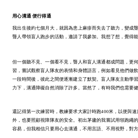
用心溝通 便行得通
我出生後約七個月大，就因為患上麻疹而失去了聽力，變成聾
聾人帶領盲人跑步的活動，邀請了我參加。我想了想，覺得
但一個聽不見、一個看不見，聾人和盲人溝通都成問題，更
習，嘗試觀察盲人隊友的表情和身體語言，例如看見他們做
一段時間後，彼此之間便逐漸建立了默契。盲人隊友主動學
力下，溝通障礙自然消除了許多。當然了，有時我們也需要
還記得第一次練習時，教練要求大家計時跑400米，以便與
外，也要照顧視障隊友的安全。初出茅廬的我嘗試用領跑繩
容易，但我相信只要用心去溝通，不用言語、不用視野，對