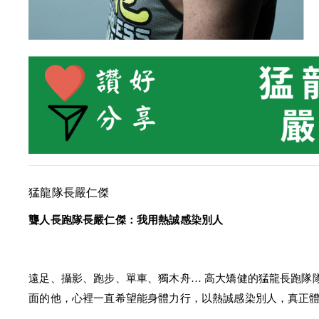
猛龍隊長嚴仁傑
聾人長跑隊長嚴仁傑：我用熱誠感染別人
遠足、攝影、跑步、單車、獨木舟… 高大矯健的猛龍長跑隊隊
面的他，心裡一直希望能身體力行，以熱誠感染別人，真正