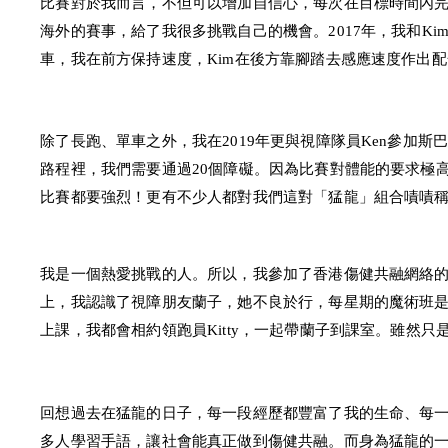
比賽對於我而言，不但可以增加自信心，每次在目標時間內
海外的賽事，給了我很多挑戰自己的機會。2017年，我和K
車，我在前方保持速度，Kim在後方靠腳踏去感應速度作出
除了長跑、單車之外，我在2019年更與視障隊員Ken參加斯
路程裡，我們需要通過20個障礙。因為比賽對體能的要求極
比賽都要強烈！更有不少人都對我們這對「猛龍」組合嘖嘖
我是一個熱愛挑戰的人。所以，我參加了香港傷健共融網絡
上，我認識了視障朋友蘭子，她不良於行，每星期的魔術班
上課，我都會相約領跑員Kitty，一起帶蘭子到課室。雖然
回想過去在猛龍的日子，每一段經歷都豐富了我的生命、每
多人學習手語，讓社會能真正做到傷健共融。而身為猛龍的