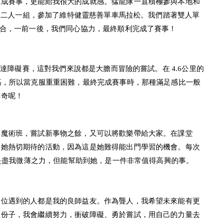
完成賽事，更能給我很大的成就感。猛龍隊一直積極參與本地和
im二人一組，參加了維特健靈慈善單車馬拉松。我們踏著雙人單
配合，一前一後，我們同心協力，最終順利完成了賽事！
巴達障礙賽，這對我們來說都是大膽而冒險的嘗試。在 4.6公里的
高，所以當克服重重困難，最終完成賽事時，那種滿足感比一般
稱奇呢！
的魔術班，嘗試新事物之餘，又可以將歡樂帶給大家。在課堂
是她熱切期待的活動，因為這是她難得能出門學習的機會。每次
只是盡我微薄之力，但能幫助到她，是一件非常值得高興的事。
一位遇到的人都是我的良師益友。作為聾人，我希望未來能有更
一份子，我會繼續努力，衝破障礙、勇於嘗試，用自己的力量去