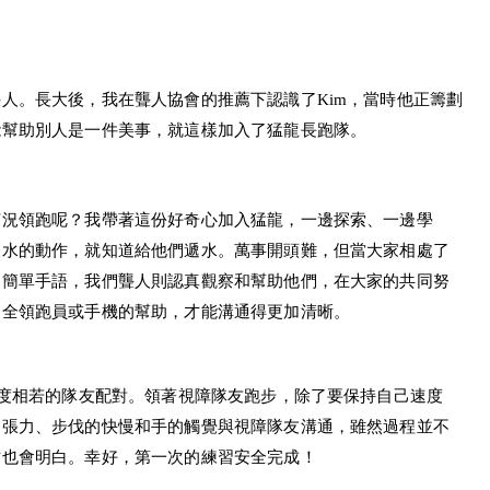
人。長大後，我在聾人協會的推薦下認識了Kim，當時他正籌劃
能幫助別人是一件美事，就這樣加入了猛龍長跑隊。
何況領跑呢？我帶著這份好奇心加入猛龍，一邊探索、一邊學
飲水的動作，就知道給他們遞水。萬事開頭難，但當大家相處了
習簡單手語，我們聾人則認真觀察和幫助他們，在大家的共同努
健全領跑員或手機的幫助，才能溝通得更加清晰。
速度相若的隊友配對。領著視障隊友跑步，除了要保持自己速度
的張力、步伐的快慢和手的觸覺與視障隊友溝通，雖然過程並不
方也會明白。幸好，第一次的練習安全完成！