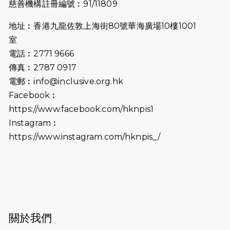
慈善機構註冊編號︰91/11809
2025-06-27
🔥熱招中：體育康復及公眾教育助理
地址︰香港九龍佐敦上海街80號華海廣場10樓1001
🌟
室
2025-06-15
猛龍傳之誰怕誰包場｜感謝盛世商龍
電話︰2771 9666
會及愛。匯聚商龍會支持！
傳真︰2787 0917
電郵︰
info@inclusive.org.hk
2025-06-09
《猛龍傳之誰怕誰》電影欣賞 - 感謝
Facebook︰
前香港勞工及福利局局長蕭偉強先
https://www.facebook.com/hknpis1
生，GBS，JP出席
Instagram︰
2025-06-06
《為你喝采陳百強歌迷會》慷慨贊助
https://www.instagram.com/hknpis_/
38張門票欣賞香港中樂團 X 陳百強 —
今宵多珍重音樂會
2025-03-31
猛龍慈善跑 2025公開報名名額已滿，
尚餘20個慈善名額報名！！
2025-03-21
《猛龍傳之誰怕誰》微電影首映禮
關於我們