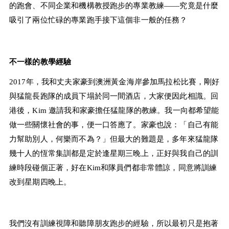
的跑會、不同企業和機構教授跑步的專業教練——究竟是什麼
吸引了兩位忙碌的專業跑手接下這個非一般的任務？ 
不一樣的教學經驗
2017年，我和丈夫家豪到澳洲黃金海岸參加馬拉松比賽，剛好
與猛龍長跑隊的成員下塌於同一間酒店，大家便因此相識。回
港後，Kim 邀請我和家豪擔任猛龍隊的教練。我一向都希望能
做一些關懷社會的事，便一口答應了。家豪也說：「自己有能
力幫助別人，何樂而不為？」但最大的難題是，多年來猛龍隊
幾十人的恆常集訓都是定於逢星期三晚上，正好與我自己的訓
練時段碰個正著，好在Kim和隊員們都非常體諒，同意將訓練
改到星期四晚上。
我們沒有訓練視障和聽障朋友跑步的經驗，所以最初只是抱著