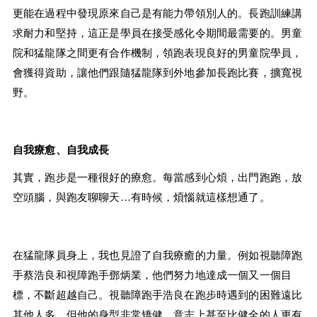
更能在過程中發現原來自己是有能力帶領別人的。長跑訓練講
求耐力和堅持，這正是學員在接受感化令期間最需要的。男童
院和猛龍隊之間更有合作機制，領跑表現良好的男童院學員，
會獲得資助，讓他們跟隨猛龍隊到外地參加長跑比賽，擴寬視
野。
自我療愈、自我成長
其實，跑步是一種很好的療愈。每當感到心煩，出門跑跑，放
空頭腦，與跑友聊聊天…有時候，煩惱就這樣想通了。
在猛龍隊員身上，我也見證了自我療癒的力量。例如視聽障跑
手蔡浩良和視障跑手鄧炳業，他們努力地達成一個又一個目
標，不斷超越自己。視聽障跑手浩良在跑步時遇到的困難遠比
其他人多，但他的身型非常矯健，意志上甚至比健全的人更有