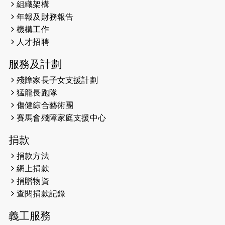
組織架構
2025-02-20
領跑員 李國基 歌曲傳情 引發你既共鳴
年報及財務報告
2025-02-06
運動筆記專訪 挑戰首次於主場跑出
機構工作
Sub3 專訪視障跑手李振輝：「我很
人才招聘
有信心做到！」
服務及計劃
2025-02-05
猛龍視障隊員李振輝將於2月9號渣打
殘障家長子女支援計劃
馬拉松與猛龍國際共融大使Lukas
猛龍長跑隊
Wambua Muteti一同首次挑戰渣打
傷健綜合藝術團
馬拉松sub3的成績！
賽馬會殘障家庭支援中心
2025-01-27
2025盲人觀星傷健黃昏營 X #香港傷
捐款
健共融網絡
捐款方法
2024-12-31
撐猛龍跑渣馬 【傷健同心 一起走得更
網上捐款
遠】
捐贈物資
查閱捐款記錄
2024-12-10
聖保羅書院同學會 X #香港傷建共融
網絡 -- 《得寵先生》電影欣賞會兩院
義工服務
滿座！