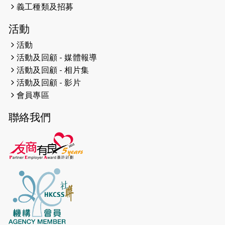
義工種類及招募
2024-12-01
五百健兒參與「諾德猛龍越野跑
活動
2024」 為傷健、種族、跨代共融拼勁
活動
2024-11-17
猛龍毅行40 - 超越殘障 成就非凡
活動及回顧 - 媒體報導
活動及回顧 - 相片集
2024-10-30
連續第七年獲得 #香港中小型企業總
活動及回顧 - 影片
商會「#友商有良」嘉許計劃的嘉許
會員專區
2024-10-30
連續第七年獲得 #香港中小型企業總
聯絡我們
商會「#友商有良」嘉許計劃的嘉許
2024-09-30
港鐵Chill Fun鐵路樂園 邀1.5萬視聽
障等人士入場試玩
2024-09-24
The News from St. Paul's 2023-
2024 is published.
2024-09-19
抽唔到 #渣打馬拉松 唔緊要，猛龍 X
渣打馬拉松慈善計劃報名 2025 幫到