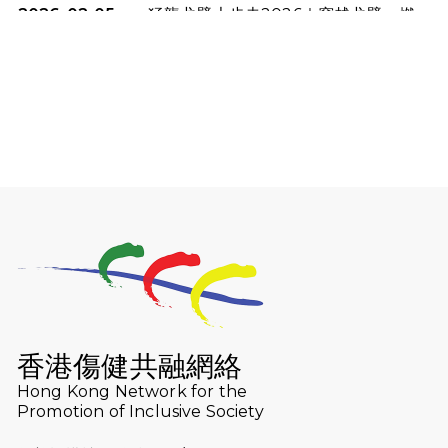
2026-02-05
猛龍戈壁大步走2026｜穿越戈壁．燃
起不屈之火
2026-01-06
渣馬挑戰: 猛龍「猛將」幪眼跑全馬 |
喚起公眾關注傷健平等參與體育運
動！
2025-12-07
12月7日「諾德猛龍越野跑 2025」順
利舉行
2025-10-23
布達佩斯馬拉松之旅
2025-09-08
渣打香港馬拉松2026 慈善計劃
2025-08-12
Lockton Fearless Dragon Trail
Run 2025
香港傷健共融網絡
Hong Kong Network for the
2025-08-07
諾德 x 猛龍慈善共融音樂夜2025
Promotion of Inclusive Society
2025-07-23
諾德猛龍越野跑2025