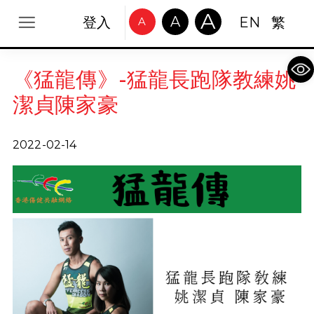
A
A
登入
EN
繁
A
Op
《猛龍傳》-猛龍長跑隊教練姚
潔貞陳家豪
2022-02-14