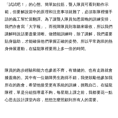
「試試吧！」的心態。簡單如拉筋，聾人隊員可看到動作示
範，但要解說當中的原理和注意事項就難了，必須靠隊裡懂手
語的義工幫忙當翻譯。為了讓聾人隊員知悉當晚的訓練安排，
我們亦會寫「大字報」。而視障隊員則靠聽來吸收，所以我們
講解時說話要盡量清晰。做體能訓練時，除了講解，我們還要
貼身協助，才能確保他們掌握正確的姿勢。所以平常跑班的熱
身伸展運動，在猛龍隊裡要用上多一倍的時間。
隊員的跑步經驗和能力也參差不齊，有矯健的、也有走路就會
膝蓋痛的。其中有一位聽障男生跑得不錯，我便鼓勵他參加我
所在的跑會，希望他接受更有系統的訓練，挑戰自己。在猛龍
隊裡，單是分組指導還不夠，每星期上課之前，我都要花一點
心思去設計課堂內容，想想怎麼照顧到所有人的需要。