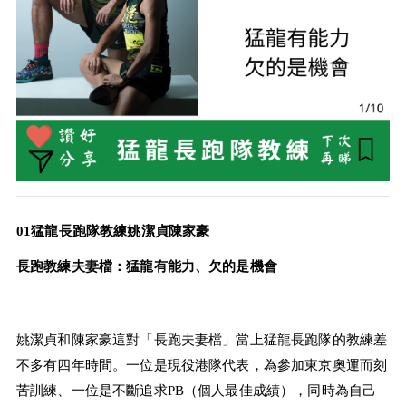
01猛龍長跑隊教練姚潔貞陳家豪
長跑教練夫妻檔：猛龍有能力、欠的是機會
姚潔貞和陳家豪這對「長跑夫妻檔」當上猛龍長跑隊的教練差
不多有四年時間。一位是現役港隊代表，為參加東京奧運而刻
苦訓練、一位是不斷追求PB（個人最佳成績），同時為自己