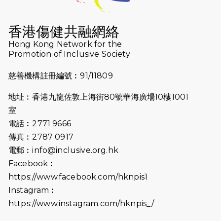
2024-11-18
尋找跑會的故事 #23 | 猛龍長跑會 -
Why Not Run
香港傷健共融網絡
2024-11-07
樂施毅行者｜毅行40「堅」並肩下周
Hong Kong Network for the
五開鑼 逾4千健兒蓄勢待發
Promotion of Inclusive Society
2024-10-30
同行用心之必要｜Side Story - 聾人
慈善機構註冊編號︰91/11809
跑友黃志輝(Jeff)和鄭子健(Jason)
地址︰香港九龍佐敦上海街80號華海廣場10樓1001
2024-10-22
#WhyNotRun 試跑員一號的領跑體
室
驗
電話︰2771 9666
2024-10-01
港鐵「Chill Fun鐵路樂園」近8萬人
傳真︰2787 0917
參加 邀視障、聽障人士入場促社會共
電郵︰
info@inclusive.org.hk
融
Facebook︰
https://www.facebook.com/hknpis1
2024-08-11
Justice Bernstein’s interview with
#SCMP Post Magazine was
Instagram︰
released last Sunday (11th Aug
https://www.instagram.com/hknpis_/
2024)