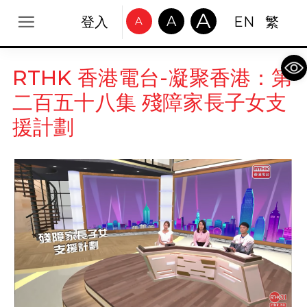
A
A
登入
EN
繁
A
Op
RTHK 香港電台-凝聚香港：第
二百五十八集 殘障家長子女支
援計劃