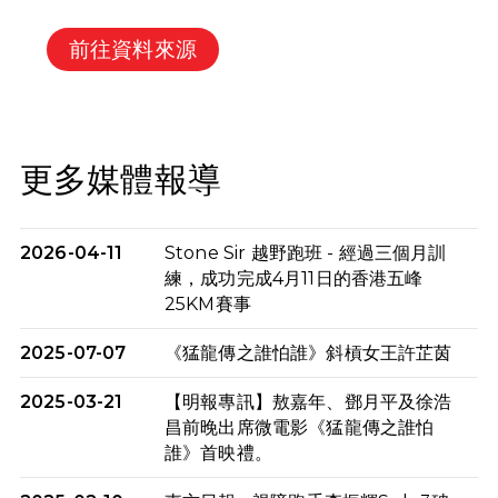
前往資料來源
更多媒體報導
2026-04-11
Stone Sir 越野跑班 - 經過三個月訓
練，成功完成4月11日的香港五峰
25KM賽事
2025-07-07
《猛龍傳之誰怕誰》斜槓女王許芷茵
2025-03-21
【明報專訊】敖嘉年、鄧月平及徐浩
昌前晚出席微電影《猛龍傳之誰怕
誰》首映禮。