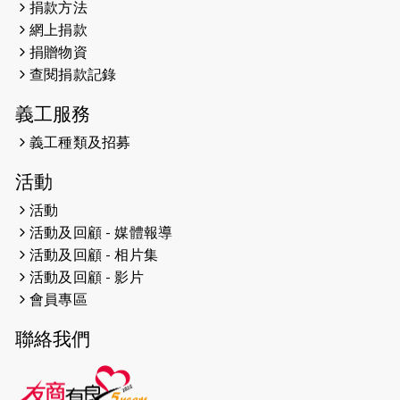
2023-06-07
殘障家長子女支援計劃2.0│三方共益
捐款方法
親子相親相愛 年青人增同理心
網上捐款
捐贈物資
2023-06-01
【#色彩人生】「我失去了視力，但不
查閱捐款記錄
會失去視野。」
義工服務
2023-05-29
「賽馬會殘障家長子女支援計劃2.0 」
連結年輕人、殘障家長與健全子女 共
義工種類及招募
學共益
活動
2023-05-29
【有誰共鳴：#香港女子冰球代表隊
活動
副隊長 梁翠珊】運動員用熱血同堅
活動及回顧 - 媒體報導
持，喺冰球場上劃出歷史性佳績。
活動及回顧 - 相片集
活動及回顧 - 影片
2023-05-29
【東網】殘障家長照顧健全子女遇困
會員專區
難「聰明使者」提供學業及成長指導
聯絡我們
2023-05-15
文匯報 - 領悟「摸黑」持家難 「母親
是我的幸福」