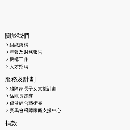
2024-07-20
失明者做法官 助法庭看清社會
2024-03-17
媒體報導-東網 400健兒與毛孩參與慈
善跑 有人變身蒙娜麗莎 冀推動人
寵共融
關於我們
組織架構
2024-01-01
昇華而實 —— 無論難易，重要的是經
年報及財務報告
歷。
機構工作
2023-11-28
#米紙| 突患視網膜病變致後天失明
人才招聘
服務及計劃
2023-09-30
太平山頂躍動山嶺國慶跑 傳達社會
共融理念 港聞 2023.09.30 金金
殘障家長子女支援計劃
猛龍長跑隊
2023-06-28
香港電台第五台 - 繽紛旅程
傷健綜合藝術團
賽馬會殘障家庭支援中心
2023-06-15
RTHK 香港電台-凝聚香港：第二百五
十八集 殘障家長子女支援計劃
捐款