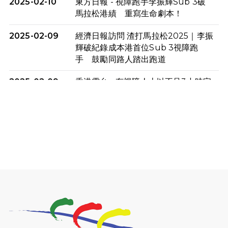
2025-02-10
東方日報 - 視障跑手李振輝Sub 3破
馬拉松港績 重寫生命劇本！
2025-02-09
經濟日報訪問 渣打馬拉松2025｜李振
輝破紀錄成本港首位Sub 3視障跑
手 鼓勵同路人踏出跑道
2025-02-09
香港電台 - 有視障人士以不足3小時完
成全馬賽事 創下個人最佳成績
2025-02-05
猛龍視障隊員李振輝將於2月9號渣打
馬拉松與猛龍國際共融大使Lukas
Wambua Muteti一同首次挑戰渣打
馬拉松sub3的成績！
2025-02-05
馬拉松路上的追風者——梁影雪
2025-01-13
泥漿路上顯堅毅傳奇，「猛龍」隊伍
成就毅行壯舉