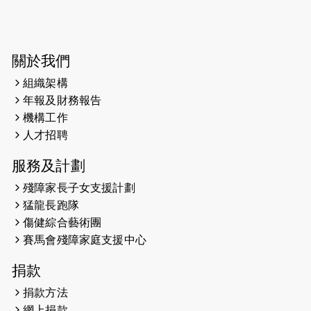
2024-03-17
媒體報導-東網 400健兒與毛孩參與慈
善跑 有人變身蒙娜麗莎 冀推動人
寵共融
關於我們
組織架構
2024-01-01
昇華而實 —— 無論難易，重要的是經
年報及財務報告
歷。
機構工作
2023-11-28
#米紙| 突患視網膜病變致後天失明
人才招聘
服務及計劃
2023-09-30
太平山頂躍動山嶺國慶跑 傳達社會
共融理念 港聞 2023.09.30 金金
殘障家長子女支援計劃
猛龍長跑隊
2023-06-28
香港電台第五台 - 繽紛旅程
傷健綜合藝術團
賽馬會殘障家庭支援中心
2023-06-15
RTHK 香港電台-凝聚香港：第二百五
十八集 殘障家長子女支援計劃
捐款
2023-06-07
殘障家長子女支援計劃2.0│三方共益
捐款方法
親子相親相愛 年青人增同理心
網上捐款