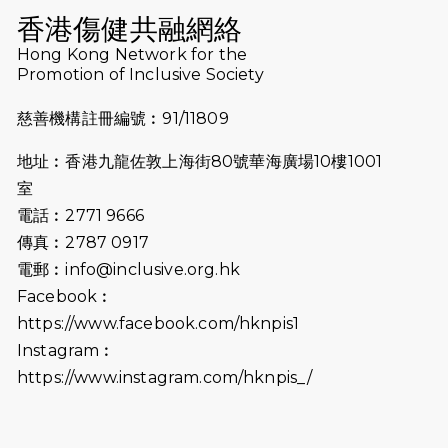
香港傷健共融網絡
2024-11-07
樂施毅行者｜毅行40「堅」並肩下周
Hong Kong Network for the
五開鑼 逾4千健兒蓄勢待發
Promotion of Inclusive Society
2024-10-30
同行用心之必要｜Side Story - 聾人
慈善機構註冊編號︰91/11809
跑友黃志輝(Jeff)和鄭子健(Jason)
地址︰香港九龍佐敦上海街80號華海廣場10樓1001
2024-10-22
#WhyNotRun 試跑員一號的領跑體
室
驗
電話︰2771 9666
2024-10-01
港鐵「Chill Fun鐵路樂園」近8萬人
傳真︰2787 0917
參加 邀視障、聽障人士入場促社會共
電郵︰
info@inclusive.org.hk
融
Facebook︰
https://www.facebook.com/hknpis1
2024-08-11
Justice Bernstein’s interview with
#SCMP Post Magazine was
Instagram︰
released last Sunday (11th Aug
https://www.instagram.com/hknpis_/
2024)
2024-07-20
失明者做法官 助法庭看清社會