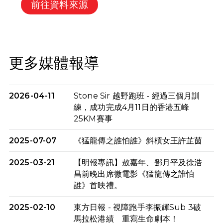
前往資料來源
更多媒體報導
2026-04-11
Stone Sir 越野跑班 - 經過三個月訓
練，成功完成4月11日的香港五峰
25KM賽事
2025-07-07
《猛龍傳之誰怕誰》斜槓女王許芷茵
2025-03-21
【明報專訊】敖嘉年、鄧月平及徐浩
昌前晚出席微電影《猛龍傳之誰怕
誰》首映禮。
2025-02-10
東方日報 - 視障跑手李振輝Sub 3破
馬拉松港績 重寫生命劇本！