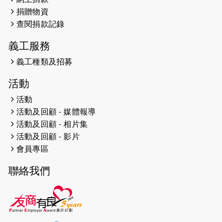
捐贈物資
2023-06-01
【#色彩人生】「我失去了視力，但不
查閱捐款記錄
會失去視野。」
義工服務
2023-05-29
「賽馬會殘障家長子女支援計劃2.0 」
連結年輕人、殘障家長與健全子女 共
義工種類及招募
學共益
活動
2023-05-29
【有誰共鳴：#香港女子冰球代表隊
活動
副隊長 梁翠珊】運動員用熱血同堅
活動及回顧 - 媒體報導
持，喺冰球場上劃出歷史性佳績。
活動及回顧 - 相片集
活動及回顧 - 影片
2023-05-29
【東網】殘障家長照顧健全子女遇困
會員專區
難「聰明使者」提供學業及成長指導
聯絡我們
2023-05-15
文匯報 - 領悟「摸黑」持家難 「母親
是我的幸福」
2023-04-17
【成報恩雨之聲-恩雨有情天】暗黑中
的盼望