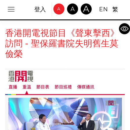
A
A
登入
EN
繁
A
Op
香港開電視節目《聲東擊西》
訪問 - 聖保羅書院失明舊生莫
儉榮