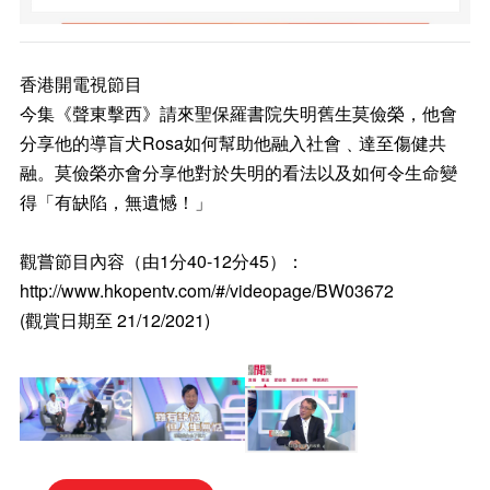
香港開電視節目
今集《聲東擊西》請來聖保羅書院失明舊生莫儉榮，他會
分享他的導盲犬Rosa如何幫助他融入社會﹑達至傷健共
融。莫儉榮亦會分享他對於失明的看法以及如何令生命變
得「有缺陷，無遺憾！」
觀嘗節目內容（由1分40-12分45）：
http://www.hkopentv.com/#/videopage/BW03672
(觀賞日期至 21/12/2021)