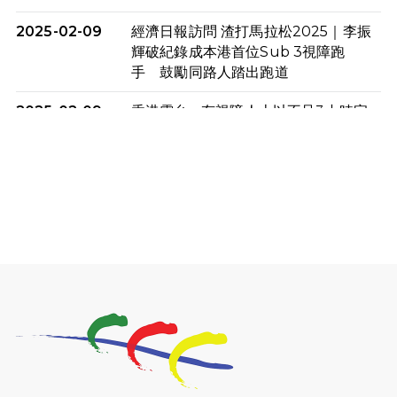
2025-02-09
經濟日報訪問 渣打馬拉松2025｜李振
輝破紀錄成本港首位Sub 3視障跑
手 鼓勵同路人踏出跑道
2025-02-09
香港電台 - 有視障人士以不足3小時完
成全馬賽事 創下個人最佳成績
2025-02-05
猛龍視障隊員李振輝將於2月9號渣打
馬拉松與猛龍國際共融大使Lukas
Wambua Muteti一同首次挑戰渣打
馬拉松sub3的成績！
2025-02-05
馬拉松路上的追風者——梁影雪
2025-01-13
泥漿路上顯堅毅傳奇，「猛龍」隊伍
成就毅行壯舉
2024-11-18
尋找跑會的故事 #23 | 猛龍長跑會 -
Why Not Run