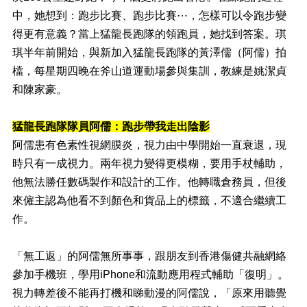
中，她想到：跑步比賽、跑步比賽
⋯
，怎樣可以令跑步變
得更有意義？當上猛龍長跑隊的領跑員，她找到答案。琪
琪半年前開始，與新加入猛龍長跑隊的黃澤儒（阿儒）拍
檔，每星期四晚在斧山道運動場參與集訓，教練是姚潔貞
和陳家豪。
猛龍長跑隊隊員阿儒：跑步帶我走出陰影
阿儒患有色素性視網膜炎，視力由中學開始一直衰退，現
時只有一成視力。兩年視力變得更模糊，要用手杖輔助，
他無法勝任數碼製作和設計的工作。他轉職倉務員，但後
來僱主認為他看不到顏色和貨品上的標籤，不適合繼續工
作。
「無工返」的阿儒無所事事，跟朋友到香港傷健共融網絡
參加手機班，學用
iPhone
和流動應用程式輔助「復明」。
視力轉差後不能再打機和睇動漫的阿儒說，「原來用聽覺