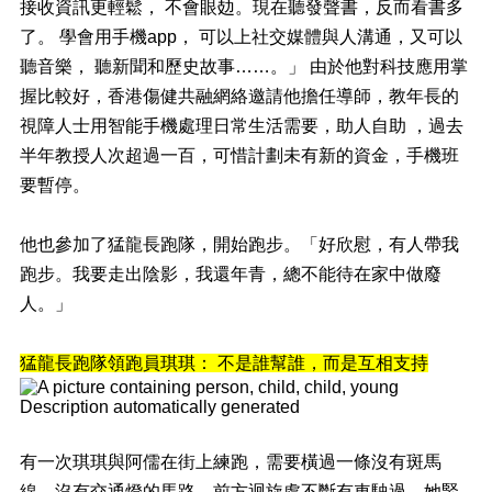
接收資訊更輕鬆，
不會眼攰。現在聽發聲書，反而看書多
了。
學會用手機
app
，
可以上社交媒體與人溝通，又可以
聽音樂，
聽新聞和歷史故事
……
。」
由於他對科技應用掌
握比較好，香港傷健共融網絡邀請他擔任導師，教年長的
視障人士用智能手機處理日常生活需要，助人自助
，過去
半年教授人次超過一百，可惜計劃未有新的資金，手機班
要暫停。
他也參加了猛龍長跑隊，開始跑步。「好欣慰，有人帶我
跑步。我要走出陰影，我還年青，總不能待在家中做廢
人。」
猛龍長跑隊領跑員琪琪： 不是誰幫誰，而是互相支持
有一次琪琪與阿儒在街上練跑，需要橫過一條沒有斑馬
線，沒有交通燈的馬路。前方迴旋處不斷有車駛過，她緊