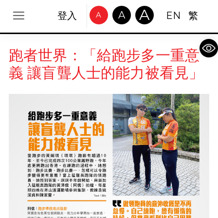
A
A
登入
EN
繁
A
Op
跑者世界：「給跑步多一重意
義 讓盲聾人士的能力被看見」