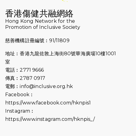
Why Not Run
香港傷健共融網絡
2024-11-07
樂施毅行者｜毅行40「堅」並肩下周
Hong Kong Network for the
五開鑼 逾4千健兒蓄勢待發
Promotion of Inclusive Society
2024-10-30
同行用心之必要｜Side Story - 聾人
慈善機構註冊編號︰91/11809
跑友黃志輝(Jeff)和鄭子健(Jason)
地址︰香港九龍佐敦上海街80號華海廣場10樓1001
2024-10-22
#WhyNotRun 試跑員一號的領跑體
室
驗
電話︰2771 9666
2024-10-01
港鐵「Chill Fun鐵路樂園」近8萬人
傳真︰2787 0917
參加 邀視障、聽障人士入場促社會共
電郵︰
info@inclusive.org.hk
融
Facebook︰
https://www.facebook.com/hknpis1
2024-08-11
Justice Bernstein’s interview with
#SCMP Post Magazine was
Instagram︰
released last Sunday (11th Aug
https://www.instagram.com/hknpis_/
2024)