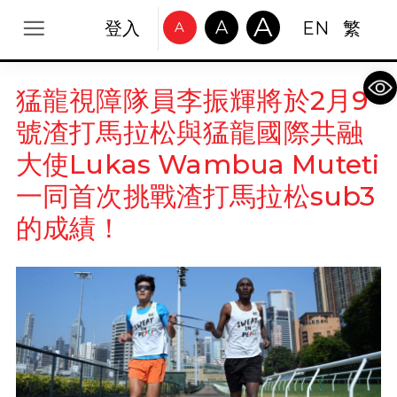
A
A
登入
EN
繁
A
Op
猛龍視障隊員李振輝將於2月9
號渣打馬拉松與猛龍國際共融
大使Lukas Wambua Muteti
一同首次挑戰渣打馬拉松sub3
的成績！