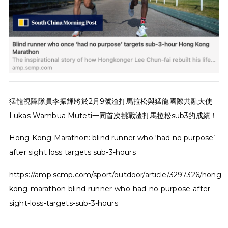
猛龍視障隊員李振輝將於2月9號渣打馬拉松與猛龍國際共融大使
Lukas Wambua Muteti一同首次挑戰渣打馬拉松sub3的成績！
Hong Kong Marathon: blind runner who ‘had no purpose’
after sight loss targets sub-3-hours
https://amp.scmp.com/sport/outdoor/article/3297326/hong-
kong-marathon-blind-runner-who-had-no-purpose-after-
sight-loss-targets-sub-3-hours