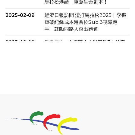
馬拉松港績 重寫生命劇本！
2025-02-09
經濟日報訪問 渣打馬拉松2025｜李振
輝破紀錄成本港首位Sub 3視障跑
手 鼓勵同路人踏出跑道
2025-02-09
香港電台 - 有視障人士以不足3小時完
成全馬賽事 創下個人最佳成績
2025-02-05
猛龍視障隊員李振輝將於2月9號渣打
馬拉松與猛龍國際共融大使Lukas
Wambua Muteti一同首次挑戰渣打
馬拉松sub3的成績！
2025-02-05
馬拉松路上的追風者——梁影雪
2025-01-13
泥漿路上顯堅毅傳奇，「猛龍」隊伍
成就毅行壯舉
2024-11-18
尋找跑會的故事 #23 | 猛龍長跑會 -