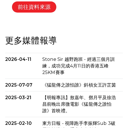
前往資料來源
更多媒體報導
2026-04-11
Stone Sir 越野跑班 - 經過三個月訓
練，成功完成4月11日的香港五峰
25KM賽事
2025-07-07
《猛龍傳之誰怕誰》斜槓女王許芷茵
2025-03-21
【明報專訊】敖嘉年、鄧月平及徐浩
昌前晚出席微電影《猛龍傳之誰怕
誰》首映禮。
2025-02-10
東方日報 - 視障跑手李振輝Sub 3破