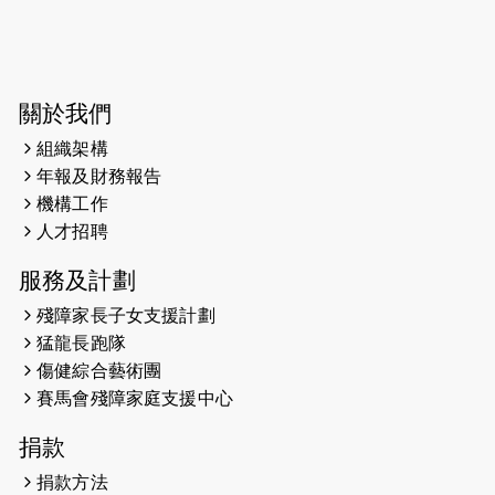
2024-07-20
失明者做法官 助法庭看清社會
2024-03-17
媒體報導-東網 400健兒與毛孩參與慈
善跑 有人變身蒙娜麗莎 冀推動人
寵共融
關於我們
組織架構
2024-01-01
昇華而實 —— 無論難易，重要的是經
年報及財務報告
歷。
機構工作
2023-11-28
#米紙| 突患視網膜病變致後天失明
人才招聘
服務及計劃
2023-09-30
太平山頂躍動山嶺國慶跑 傳達社會
共融理念 港聞 2023.09.30 金金
殘障家長子女支援計劃
猛龍長跑隊
2023-06-28
香港電台第五台 - 繽紛旅程
傷健綜合藝術團
賽馬會殘障家庭支援中心
2023-06-15
RTHK 香港電台-凝聚香港：第二百五
十八集 殘障家長子女支援計劃
捐款
2023-06-07
殘障家長子女支援計劃2.0│三方共益
捐款方法