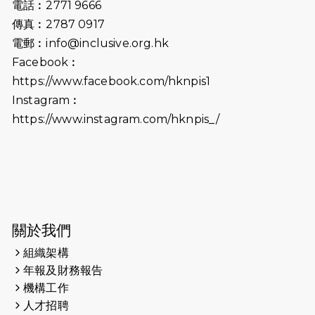
電話︰2771 9666
2024-10-01
港鐵「Chill Fun鐵路樂園」近8萬人
傳真︰2787 0917
參加 邀視障、聽障人士入場促社會共
電郵︰
info@inclusive.org.hk
融
Facebook︰
https://www.facebook.com/hknpis1
2024-08-11
Justice Bernstein’s interview with
#SCMP Post Magazine was
Instagram︰
released last Sunday (11th Aug
https://www.instagram.com/hknpis_/
2024)
2024-07-20
失明者做法官 助法庭看清社會
2024-03-17
媒體報導-東網 400健兒與毛孩參與慈
善跑 有人變身蒙娜麗莎 冀推動人
寵共融
關於我們
組織架構
2024-01-01
昇華而實 —— 無論難易，重要的是經
年報及財務報告
歷。
機構工作
2023-11-28
#米紙| 突患視網膜病變致後天失明
人才招聘