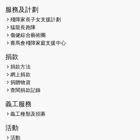
服務及計劃
2023-09-30
太平山頂躍動山嶺國慶跑 傳達社會
共融理念 港聞 2023.09.30 金金
殘障家長子女支援計劃
猛龍長跑隊
2023-06-28
香港電台第五台 - 繽紛旅程
傷健綜合藝術團
賽馬會殘障家庭支援中心
2023-06-15
RTHK 香港電台-凝聚香港：第二百五
十八集 殘障家長子女支援計劃
捐款
2023-06-07
殘障家長子女支援計劃2.0│三方共益
捐款方法
親子相親相愛 年青人增同理心
網上捐款
捐贈物資
2023-06-01
【#色彩人生】「我失去了視力，但不
查閱捐款記錄
會失去視野。」
義工服務
2023-05-29
「賽馬會殘障家長子女支援計劃2.0 」
連結年輕人、殘障家長與健全子女 共
義工種類及招募
學共益
活動
2023-05-29
【有誰共鳴：#香港女子冰球代表隊
活動