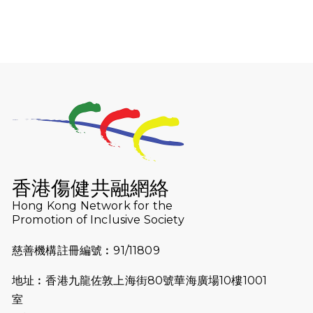
馬拉松與猛龍國際共融大使Lukas
Wambua Muteti一同首次挑戰渣打
馬拉松sub3的成績！
2025-02-05
馬拉松路上的追風者——梁影雪
2025-01-13
泥漿路上顯堅毅傳奇，「猛龍」隊伍
成就毅行壯舉
2024-11-18
尋找跑會的故事 #23 | 猛龍長跑會 -
Why Not Run
香港傷健共融網絡
2024-11-07
樂施毅行者｜毅行40「堅」並肩下周
Hong Kong Network for the
五開鑼 逾4千健兒蓄勢待發
Promotion of Inclusive Society
2024-10-30
同行用心之必要｜Side Story - 聾人
慈善機構註冊編號︰91/11809
跑友黃志輝(Jeff)和鄭子健(Jason)
地址︰香港九龍佐敦上海街80號華海廣場10樓1001
2024-10-22
#WhyNotRun 試跑員一號的領跑體
室
驗