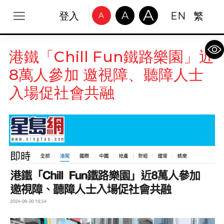
A
A
登入
EN
繁
A
Op
港鐵「Chill Fun鐵路樂園」近
8萬人參加 邀視障、聽障人士
入場促社會共融