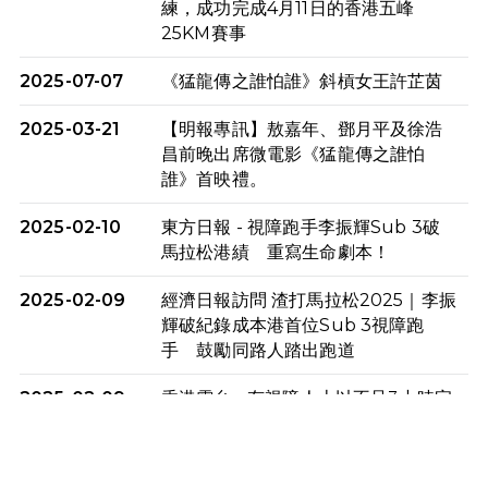
練，成功完成4月11日的香港五峰
25KM賽事
2025-07-07
《猛龍傳之誰怕誰》斜槓女王許芷茵
2025-03-21
【明報專訊】敖嘉年、鄧月平及徐浩
昌前晚出席微電影《猛龍傳之誰怕
誰》首映禮。
2025-02-10
東方日報 - 視障跑手李振輝Sub 3破
馬拉松港績 重寫生命劇本！
2025-02-09
經濟日報訪問 渣打馬拉松2025｜李振
輝破紀錄成本港首位Sub 3視障跑
手 鼓勵同路人踏出跑道
2025-02-09
香港電台 - 有視障人士以不足3小時完
成全馬賽事 創下個人最佳成績
2025-02-05
猛龍視障隊員李振輝將於2月9號渣打