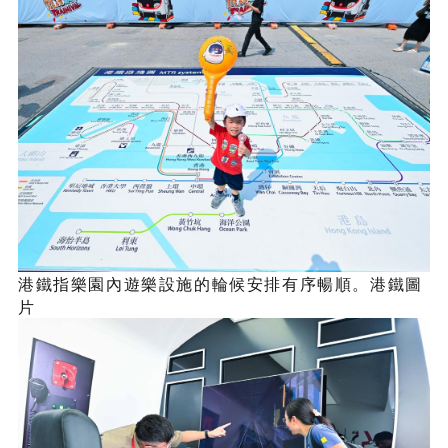
港鐵指樂園內遊樂設施的輪候安排有序暢順。港鐵圖
片