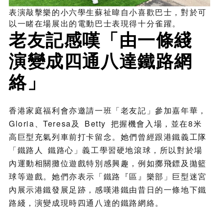
表演敲擊樂的小六學生蘇祉暐自小喜歡巴士，對於可
以一睹在場展出的電動巴士表現得十分雀躍。
老友記感嘆「由一條綫
演變成四通八達鐵路網
絡」
香港家庭福利會亦邀請一班「老友記」參加嘉年華，
Gloria、Teresa及 Betty 把握機會入場，並在8米
高巨型充氣列車前打卡留念。她們曾經跟港鐵義工隊
「鐵路人 鐵路心」義工學習硬地滾球，所以對於場
內運動相關攤位遊戲特別感興趣，例如擲飛鏢及拋籃
球等遊戲。她們亦表示「鐵路『區』樂部」巨型迷宮
內展示港鐵發展足跡，感嘆港鐵由昔日的一條地下鐵
路綫，演變成現時四通八達的鐵路網絡。