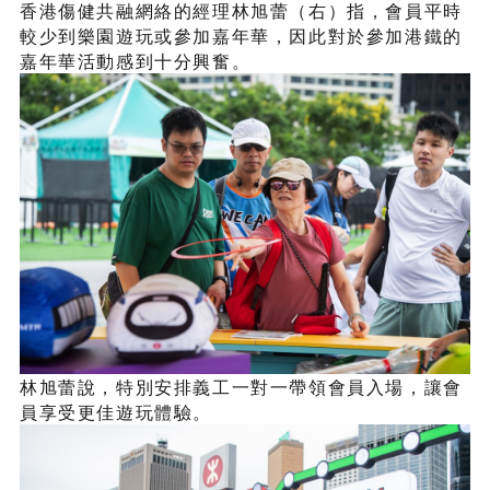
香港傷健共融網絡的經理林旭蕾（右）指，會員平時
較少到樂園遊玩或參加嘉年華，因此對於參加港鐵的
嘉年華活動感到十分興奮。
林旭蕾說，特別安排義工一對一帶領會員入場，讓會
員享受更佳遊玩體驗。